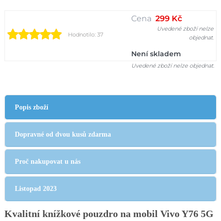
Cena
299 Kč
Uvedené zboží nelze
Hodnotilo: 37
objednat.
Není skladem
Uvedené zboží nelze objednat.
Popis zboží
Dopravné od dvou kusů zdarma
Proč nakupovat u nás
Listopad 2023
Kvalitní knížkové pouzdro na mobil Vivo Y76 5G