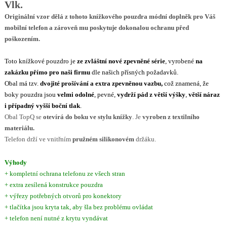
Vlk.
Originální vzor dělá z tohoto knížkového pouzdra módní doplněk pro Váš
mobilní telefon a zároveň mu poskytuje dokonalou ochranu před
poškozením.
Toto knížkové pouzdro je
ze
zvláštní nové zpevněné série
, vyrobené
na
zakázku přímo pro naši firmu
dle našich přísných požadavků.
Obal má tzv.
dvojité prošívání a extra zpevněnou vazbu,
což znamená, že
boky pouzdra jsou
velmi odolné
, pevné,
vydrží pád z větší výšky
,
větší náraz
i případný vyšší boční tlak
.
Obal TopQ se
otevírá do boku ve stylu knížky
. Je
vyroben z textilního
materiálu.
Telefon drží ve vnitřním
pružném silikonovém
držáku.
Výhody
+ kompletní ochrana telefonu ze všech stran
+ extra zesílená konstrukce pouzdra
+ výřezy potřebných otvorů pro konektory
+ tlačítka jsou kryta tak, aby šla bez problému ovládat
+ telefon není nutné z krytu vyndávat