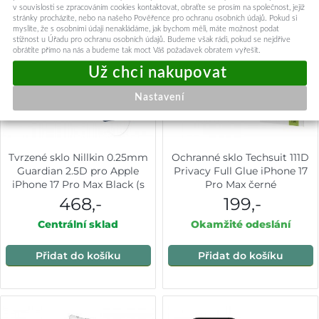
v souvislosti se zpracováním cookies kontaktovat, obraťte se prosím na společnost, jejíž
stránky procházíte, nebo na našeho Pověřence pro ochranu osobních údajů. Pokud si
myslíte, že s osobními údaji nenakládáme, jak bychom měli, máte možnost podat
stížnost u Úřadu pro ochranu osobních údajů. Budeme však rádi, pokud se nejdříve
obrátíte přímo na nás a budeme tak moct Váš požadavek obratem vyřešit.
Nastavení
Tvrzené sklo Nillkin 0.25mm
Ochranné sklo Techsuit 111D
Guardian 2.5D pro Apple
Privacy Full Glue iPhone 17
iPhone 17 Pro Max Black (s
Pro Max černé
aplikátorem)
468,-
199,-
Centrální sklad
Okamžité odeslání
Přidat do košíku
Přidat do košíku