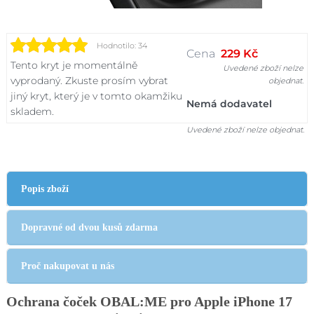
Hodnotilo: 34
Cena
229 Kč
Tento kryt je momentálně
Uvedené zboží nelze
vyprodaný. Zkuste prosím vybrat
objednat.
jiný kryt, který je v tomto okamžiku
Nemá dodavatel
skladem.
Uvedené zboží nelze objednat.
Popis zboží
Dopravné od dvou kusů zdarma
Proč nakupovat u nás
Ochrana čoček OBAL:ME pro Apple iPhone 17