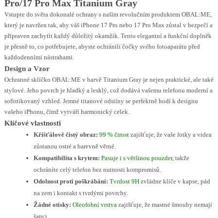
Pro/17 Pro Max Titanium Gray
Vstupte do světa dokonalé ochrany s naším revolučním produktem OBAL:ME,
který je navržen tak, aby váš iPhone 17 Pro nebo 17 Pro Max zůstal v bezpečí a
připraven zachytit každý důležitý okamžik. Tento elegantní a funkční doplněk
je přesně to, co potřebujete, abyste ochránili čočky svého fotoaparátu před
každodenními nástrahami.
Design a Vzor
Ochranné sklíčko OBAL:ME v barvě Titanium Gray je nejen praktické, ale také
stylové. Jeho povrch je hladký a lesklý, což dodává vašemu telefonu moderní a
sofistikovaný vzhled. Jemné titanové odstíny se perfektně hodí k designu
vašeho iPhonu, čímž vytváří harmonický celek.
Klíčové vlastnosti
Křišťálově čistý obraz:
99 % čirost
zajišťuje, že vaše fotky a videa
zůstanou ostré a barevně věrné.
Kompatibilita s krytem:
Pasuje i s většinou pouzder
, takže
ochráníte celý telefon bez nutnosti kompromisů.
Odolnost proti poškrábání:
Tvrdost 9H
zvládne klíče v kapse, pád
na zem i kontakt s tvrdými povrchy.
Žádné otisky:
Oleofobní vrstva
zajišťuje, že mastné šmouhy nemají
šanci.