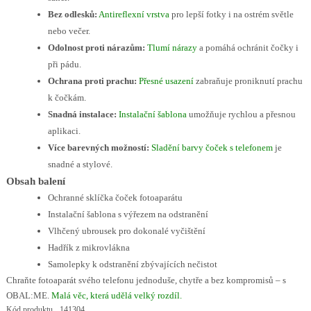
Bez odlesků:
Antireflexní vrstva
pro lepší fotky i na ostrém světle
nebo večer.
Odolnost proti nárazům:
Tlumí nárazy
a pomáhá ochránit čočky i
při pádu.
Ochrana proti prachu:
Přesné usazení
zabraňuje proniknutí prachu
k čočkám.
Snadná instalace:
Instalační šablona
umožňuje rychlou a přesnou
aplikaci.
Více barevných možností:
Sladění barvy čoček s telefonem
je
snadné a stylové.
Obsah balení
Ochranné sklíčka čoček fotoaparátu
Instalační šablona s výřezem na odstranění
Vlhčený ubrousek pro dokonalé vyčištění
Hadřík z mikrovlákna
Samolepky k odstranění zbývajících nečistot
Chraňte fotoaparát svého telefonu jednoduše, chytře a bez kompromisů – s
OBAL:ME.
Malá věc, která udělá velký rozdíl.
Kód produktu
141304