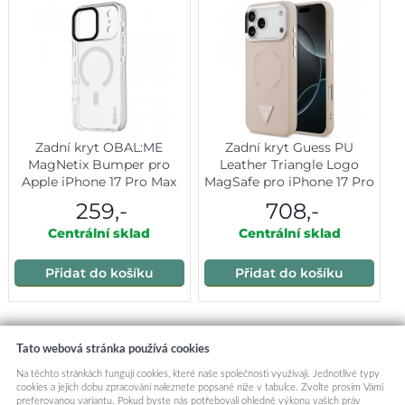
Zadní kryt OBAL:ME
Zadní kryt Guess PU
MagNetix Bumper pro
Leather Triangle Logo
Apple iPhone 17 Pro Max
MagSafe pro iPhone 17 Pro
White
Max Pink
259,-
708,-
Centrální sklad
Centrální sklad
Přidat do košíku
Přidat do košíku
Mohlo by vás zajímat:
Tato webová stránka používá cookies
Na těchto stránkách fungují cookies, které naše společnosti využívají. Jednotlivé typy
cookies a jejich dobu zpracování naleznete popsané níže v tabulce. Zvolte prosím Vámi
preferovanou variantu. Pokud byste nás potřebovali ohledně výkonu vašich práv