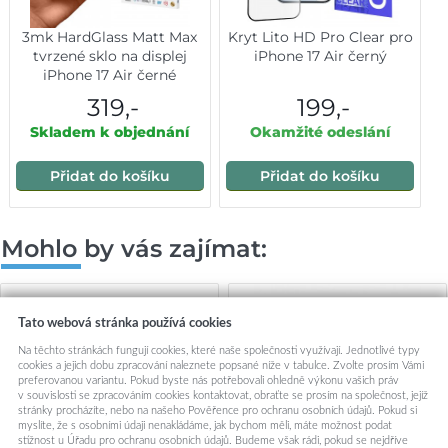
3mk HardGlass Matt Max
Kryt Lito HD Pro Clear pro
tvrzené sklo na displej
iPhone 17 Air černý
iPhone 17 Air černé
319,-
199,-
Skladem k objednání
Okamžité odeslání
Přidat do košíku
Přidat do košíku
Mohlo by vás zajímat:
Tato webová stránka používá cookies
Na těchto stránkách fungují cookies, které naše společnosti využívají. Jednotlivé typy
cookies a jejich dobu zpracování naleznete popsané níže v tabulce. Zvolte prosím Vámi
preferovanou variantu. Pokud byste nás potřebovali ohledně výkonu vašich práv
v souvislosti se zpracováním cookies kontaktovat, obraťte se prosím na společnost, jejíž
stránky procházíte, nebo na našeho Pověřence pro ochranu osobních údajů. Pokud si
myslíte, že s osobními údaji nenakládáme, jak bychom měli, máte možnost podat
stížnost u Úřadu pro ochranu osobních údajů. Budeme však rádi, pokud se nejdříve