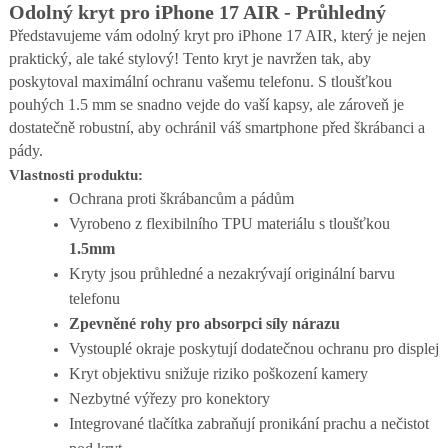
Odolný kryt pro iPhone 17 AIR - Průhledný
Představujeme vám odolný kryt pro iPhone 17 AIR, který je nejen
praktický, ale také stylový! Tento kryt je navržen tak, aby
poskytoval maximální ochranu vašemu telefonu. S tloušťkou
pouhých 1.5 mm se snadno vejde do vaší kapsy, ale zároveň je
dostatečně robustní, aby ochránil váš smartphone před škrábanci a
pády.
Vlastnosti produktu:
Ochrana proti škrábancům a pádům
Vyrobeno z flexibilního TPU materiálu s tloušťkou
1.5mm
Kryty jsou průhledné a nezakrývají originální barvu
telefonu
Zpevněné rohy pro absorpci síly nárazu
Vystouplé okraje poskytují dodatečnou ochranu pro displej
Kryt objektivu snižuje riziko poškození kamery
Nezbytné výřezy pro konektory
Integrované tlačítka zabraňují pronikání prachu a nečistot