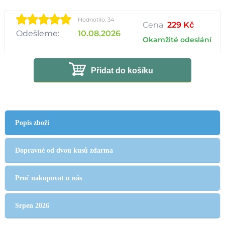
Hodnotilo: 34
Cena
229 Kč
Odešleme:
10.08.2026
Okamžité odeslání
Přidat do košíku
Popis zboží
Dopravné od dvou kusů zdarma
Proč nakupovat u nás
Srpen 2026