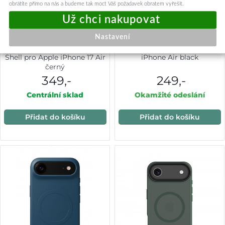
obrátíte přímo na nás a budeme tak moct Váš požadavek obratem vyřešit.
Nastavení
Zadní kryt Swissten Magstick
Zadní kryt Magmat Slim pro
Shell pro Apple iPhone 17 Air
iPhone Air black
černý
349,-
249,-
Centrální sklad
Okamžité odeslání
Přidat do košíku
Přidat do košíku