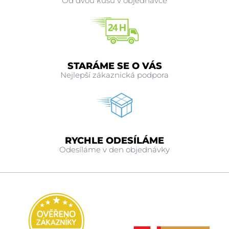
Od dvou kusů v objednávce
STARÁME SE O VÁS
Nejlepší zákaznická podpora
RYCHLE ODESÍLÁME
Odesíláme v den objednávky