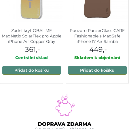
Zadní kryt OBAL:ME
Pouzdro PanzerGlass CARE
MagNetix SolarFlex pro Apple
Fashionable s MagSafe
iPhone Air Copper Gray
iPhone 17 Air Samba
Espresso
361,-
449,-
Centrální sklad
Skladem k objednání
Přidat do košíku
Přidat do košíku
DOPRAVA ZDARMA