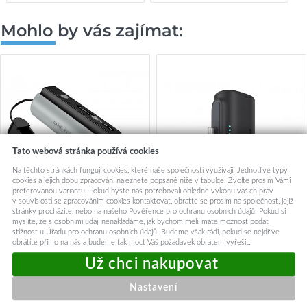
Mohlo by vás zajímat:
Tato webová stránka používá cookies
Na těchto stránkách fungují cookies, které naše společnosti využívají. Jednotlivé typy
cookies a jejich dobu zpracování naleznete popsané níže v tabulce. Zvolte prosím Vámi
preferovanou variantu. Pokud byste nás potřebovali ohledně výkonu vašich práv
v souvislosti se zpracováním cookies kontaktovat, obraťte se prosím na společnost, jejíž
stránky procházíte, nebo na našeho Pověřence pro ochranu osobních údajů. Pokud si
myslíte, že s osobními údaji nenakládáme, jak bychom měli, máte možnost podat
Powerbanka Borofone BJ87
Powerbanka Baseus
stížnost u Úřadu pro ochranu osobních údajů. Budeme však rádi, pokud se nejdříve
obrátíte přímo na nás a budeme tak moct Váš požadavek obratem vyřešit.
Star 5000mAh s baterkou
Compact (IP Edition) 20W
černá
Fast Charge USB-C 5000mAh
Cluster Black
349,-
609,-
Nastavení
Skladem u dodavatele
Centrální sklad