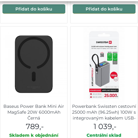
Přidat do košíku
Přidat do košíku
Baseus Power Bank Mini Air
Powerbank Swissten cestovní
MagSafe 20W 6000mAh
25000 mAh (96.25wh) 100W s
Černá
integrovaným kabelem USB-
C šedá
789,-
1 039,-
Skladem k objednání
Centrální sklad