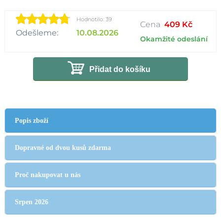
Hodnotilo: 39
Cena
409 Kč
Odešleme:
10.08.2026
Okamžité odeslání
Přidat do košíku
Popis zboží
Dopravné od dvou kusů zdarma
Proč nakupovat u nás
Srpen 2026