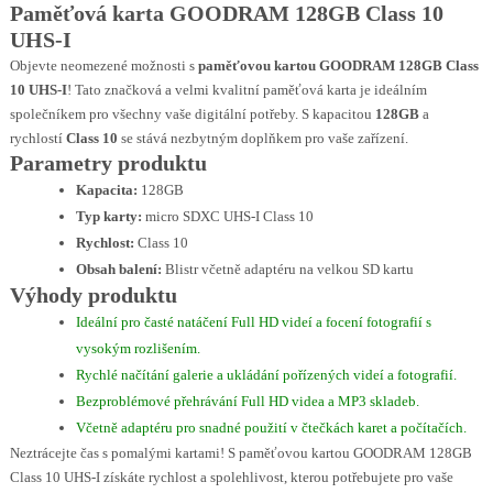
Paměťová karta GOODRAM 128GB Class 10
UHS-I
Objevte neomezené možnosti s
paměťovou kartou GOODRAM 128GB Class
10 UHS-I
! Tato značková a velmi kvalitní paměťová karta je ideálním
společníkem pro všechny vaše digitální potřeby. S kapacitou
128GB
a
rychlostí
Class 10
se stává nezbytným doplňkem pro vaše zařízení.
Parametry produktu
Kapacita:
128GB
Typ karty:
micro SDXC UHS-I Class 10
Rychlost:
Class 10
Obsah balení:
Blistr včetně adaptéru na velkou SD kartu
Výhody produktu
Ideální pro časté natáčení Full HD videí a focení fotografií s
vysokým rozlišením.
Rychlé načítání galerie a ukládání pořízených videí a fotografií.
Bezproblémové přehrávání Full HD videa a MP3 skladeb.
Včetně adaptéru pro snadné použití v čtečkách karet a počítačích.
Neztrácejte čas s pomalými kartami! S paměťovou kartou GOODRAM 128GB
Class 10 UHS-I získáte rychlost a spolehlivost, kterou potřebujete pro vaše