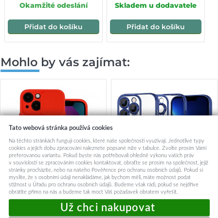
Okamžité odeslání
Skladem u dodavatele
Přidat do košíku
Přidat do košíku
Mohlo by vás zajímat:
Tato webová stránka používá cookies
Na těchto stránkách fungují cookies, které naše společnosti využívají. Jednotlivé typy
cookies a jejich dobu zpracování naleznete popsané níže v tabulce. Zvolte prosím Vámi
preferovanou variantu. Pokud byste nás potřebovali ohledně výkonu vašich práv
v souvislosti se zpracováním cookies kontaktovat, obraťte se prosím na společnost, jejíž
stránky procházíte, nebo na našeho Pověřence pro ochranu osobních údajů. Pokud si
myslíte, že s osobními údaji nenakládáme, jak bychom měli, máte možnost podat
stížnost u Úřadu pro ochranu osobních údajů. Budeme však rádi, pokud se nejdříve
obrátíte přímo na nás a budeme tak moct Váš požadavek obratem vyřešit.
Camshield Soft pro Iphone 13
Techsuit Luxusní Křišťálový
Pro Max Red
MagSafe iPhone 13 Pro Max