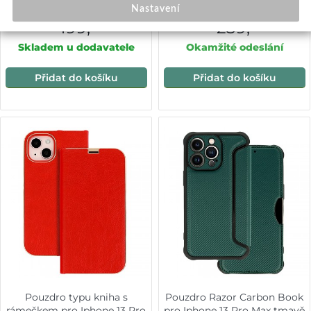
Tmavě modrá
Nastavení
199,-
239,-
Skladem u dodavatele
Okamžité odeslání
Přidat do košíku
Přidat do košíku
Pouzdro typu kniha s
Pouzdro Razor Carbon Book
rámečkem pro Iphone 13 Pro
pro Iphone 13 Pro Max tmavě