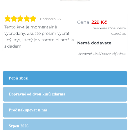
Hodnotilo: 33
Cena
229 Kč
Tento kryt je momentálně
Uvedené zboží nelze
vyprodaný. Zkuste prosím vybrat
objednat.
jiný kryt, který je v tomto okamžiku
Nemá dodavatel
skladem.
Uvedené zboží nelze objednat.
Popis zboží
Dopravné od dvou kusů zdarma
Proč nakupovat u nás
Srpen 2026