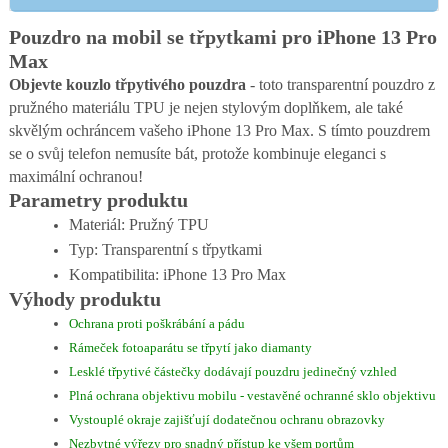
Pouzdro na mobil se třpytkami pro iPhone 13 Pro
Max
Objevte kouzlo třpytivého pouzdra
- toto transparentní pouzdro z
pružného materiálu TPU je nejen stylovým doplňkem, ale také
skvělým ochráncem vašeho iPhone 13 Pro Max. S tímto pouzdrem
se o svůj telefon nemusíte bát, protože kombinuje eleganci s
maximální ochranou!
Parametry produktu
Materiál: Pružný TPU
Typ: Transparentní s třpytkami
Kompatibilita: iPhone 13 Pro Max
Výhody produktu
Ochrana proti poškrábání a pádu
Rámeček fotoaparátu se třpytí jako diamanty
Lesklé třpytivé částečky dodávají pouzdru jedinečný vzhled
Plná ochrana objektivu mobilu - vestavěné ochranné sklo objektivu
Vystouplé okraje zajišťují dodatečnou ochranu obrazovky
Nezbytné výřezy pro snadný přístup ke všem portům