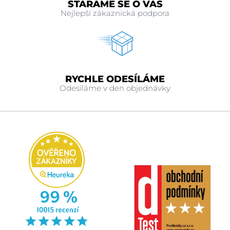
STARÁME SE O VÁS
Nejlepší zákaznická podpora
RYCHLE ODESÍLÁME
Odesíláme v den objednávky