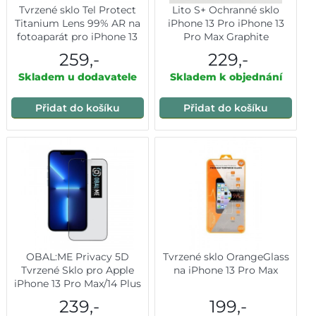
Tvrzené sklo Tel Protect
Lito S+ Ochranné sklo
Titanium Lens 99% AR na
iPhone 13 Pro iPhone 13
fotoaparát pro iPhone 13
Pro Max Graphite
Pro-13 Pro Max black (3
259,-
229,-
pcs)
Skladem u dodavatele
Skladem k objednání
Přidat do košíku
Přidat do košíku
OBAL:ME Privacy 5D
Tvrzené sklo OrangeGlass
Tvrzené Sklo pro Apple
na iPhone 13 Pro Max
iPhone 13 Pro Max/14 Plus
Black
239,-
199,-