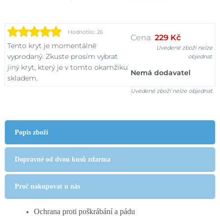
Hodnotilo: 26
Cena
229 Kč
Tento kryt je momentálně
Uvedené zboží nelze
vyprodaný. Zkuste prosím vybrat
objednat.
jiný kryt, který je v tomto okamžiku
Nemá dodavatel
skladem.
Uvedené zboží nelze objednat.
Popis zboží
Dopravné od dvou kusů zdarma
Proč nakupovat u nás
Ochrana proti poškrábání a pádu