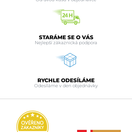
STARÁME SE O VÁS
Nejlepší zákaznická podpora
RYCHLE ODESÍLÁME
Odesíláme v den objednávky