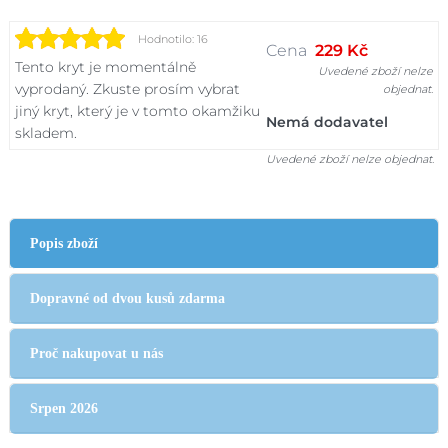
Hodnotilo: 16
Cena
229 Kč
Tento kryt je momentálně
Uvedené zboží nelze
vyprodaný. Zkuste prosím vybrat
objednat.
jiný kryt, který je v tomto okamžiku
Nemá dodavatel
skladem.
Uvedené zboží nelze objednat.
Popis zboží
Dopravné od dvou kusů zdarma
Proč nakupovat u nás
Srpen 2026