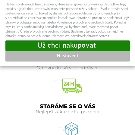
nebo kabelku, vždy budete vypadat stylově a elegantně. Nečekejte a pořiďte si
Na těchto stránkách fungují cookies, které naše společnosti využívají. Jednotlivé typy
tento jedinečný kousek ještě dnes!
cookies a jejich dobu zpracování naleznete popsané níže v tabulce. Zvolte prosím Vámi
preferovanou variantu. Pokud byste nás potřebovali ohledně výkonu vašich práv
Kód produktu
122142
v souvislosti se zpracováním cookies kontaktovat, obraťte se prosím na společnost, jejíž
stránky procházíte, nebo na našeho Pověřence pro ochranu osobních údajů. Pokud si
myslíte, že s osobními údaji nenakládáme, jak bychom měli, máte možnost podat
stížnost u Úřadu pro ochranu osobních údajů. Budeme však rádi, pokud se nejdříve
obrátíte přímo na nás a budeme tak moct Váš požadavek obratem vyřešit.
Nastavení
DOPRAVA ZDARMA
Od dvou kusů v objednávce
STARÁME SE O VÁS
Nejlepší zákaznická podpora