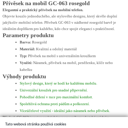
Přívěsek na mobil GC-063 rosegold
Elegantní a praktický přívěsek na mobilní telefon.
Objevte kouzlo jednoduchého, ale stylového designu, který skvěle doplní
jakýkoliv mobilní telefon. Přívěsek GC-063 v nádherné rosegold barvě je
ideálním doplňkem pro každého, kdo chce spojit eleganci s praktičností.
Parametry produktu
Barva:
Rosegold
Materiál:
Kvalitní a odolný materiál
Typ:
Přívěsek na mobil s univerzálním kroužkem
Využití:
Náramek, přívěsek na mobil, peněženku, klíče nebo
kabelku
Výhody produktu
Stylový design, který se hodí ke každému mobilu.
Univerzální kroužek pro snadné připevnění.
Pohodlné držení v ruce pro maximální komfort.
Spolehlivá ochrana proti pádům a poškození.
Víceúčelové využití - ideální jako náramek nebo přívěsek.
Přívěsek GC-063 je nejen praktickým pomocníkem, ale také módním
doplňkem, který zaujme na první pohled. Ať už ho použijete na mobil, klíče
Tato webová stránka používá cookies