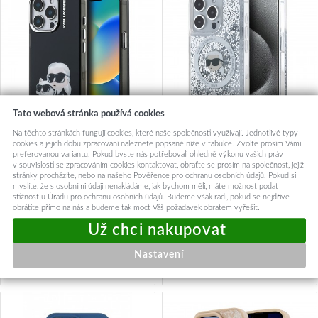
Tato webová stránka používá cookies
Na těchto stránkách fungují cookies, které naše společnosti využívají. Jednotlivé typy
cookies a jejich dobu zpracování naleznete popsané níže v tabulce. Zvolte prosím Vámi
Zadní kryt Karl Lagerfeld IML
Karl Lagerfeld Liquid Glitter
preferovanou variantu. Pokud byste nás potřebovali ohledně výkonu vašich práv
Aquarelle Karl and Choupette
Karl Head MagSafe Zadní
v souvislosti se zpracováním cookies kontaktovat, obraťte se prosím na společnost, jejíž
stránky procházíte, nebo na našeho Pověřence pro ochranu osobních údajů. Pokud si
pro iPhone 15 Pro Black
Kryt pro iPhone 15 Pro
myslíte, že s osobními údaji nenakládáme, jak bychom měli, máte možnost podat
Transparent
679,-
618,-
stížnost u Úřadu pro ochranu osobních údajů. Budeme však rádi, pokud se nejdříve
obrátíte přímo na nás a budeme tak moct Váš požadavek obratem vyřešit.
Centrální sklad
Okamžité odeslání
Přidat do košíku
Přidat do košíku
Nastavení