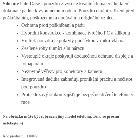
Silicone Lite Case
- pouzdro z vysoce kvalitních materiálů, které
dokonale padne k vybranému modelu. Pouzdro chrání zařízení před
poškrábáním, poškozením a dodává mu originální vzhled.
Ochrana proti poškrábání a pádu
Hybridní konstrukce - kombinace tvrdého PC a silikonu
Vnitřek pouzdra je pokrytý podšívkou z mikrovlákna
Zesílené rohy tlumící sílu nárazu
Vystouplé okraje poskytují dodatečnou ochranu displeje a
fotoaparátu
Nezbytné výřezy pro konektory a kameru
Integrovaná tlačítka zabraňují pronikání prachu a nečistot
pod pouzdro
Protiskluzový silikon zajišťuje bezpečné držení telefonu v
ruce
Na obrázku může být zobrazen jiný model telefonu. Toho se prosím
nelekejte :-)
Kód produktu
116072