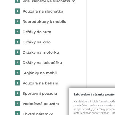
Příslušenství ke sluchátkům
Pouzdra na sluchátka
Reproduktory k mobilu
Držáky do auta
Držáky na kolo
Držáky na motorku
Držáky na koloběžku
Stojánky na mobil
Pouzdra na běhání
Sportovní pouzdra
Tato webová stránka použív
Na těchto stránkách fungují cookie
Vodotěsná pouzdra
prosím Vámi preferovanou variantu
na společnost, jejíž stránky proch
máte možnost podat stížnost u Úř
Chytré náramky