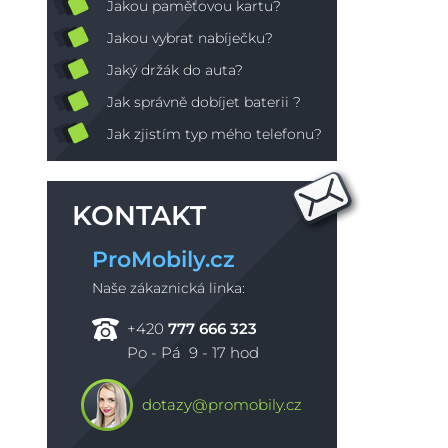
Jakou paměťovou kartu?
Jakou vybrat nabíječku?
Jaký držák do auta?
Jak správně dobíjet baterii ?
Jak zjistím typ mého telefonu?
KONTAKT
ProMobily.cz
Naše zákaznická linka:
+420
777 666 323
Po - Pá 9 - 17 hod
dotazy@promobily.cz