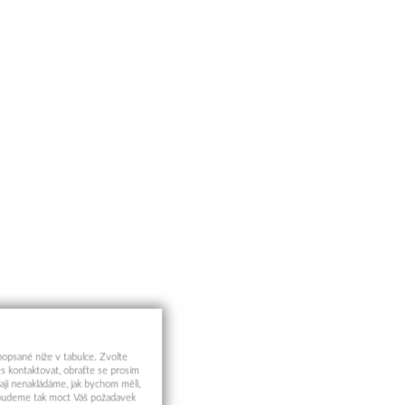
 popsané níže v tabulce. Zvolte
s kontaktovat, obraťte se prosím
aji nenakládáme, jak bychom měli,
a budeme tak moct Váš požadavek