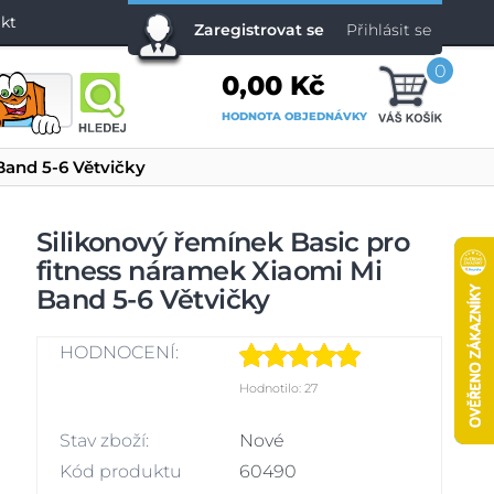
kt
Zaregistrovat se
Přihlásit se
0
0,00 Kč
HODNOTA OBJEDNÁVKY
Band 5-6 Větvičky
Silikonový řemínek Basic pro
fitness náramek Xiaomi Mi
Band 5-6 Větvičky
HODNOCENÍ:
Hodnotilo: 27
Stav zboží:
Nové
Kód produktu
60490