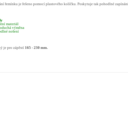
ní řemínku je řešeno pomocí plastového kolíčku. Poskytuje tak pohodlné zapínán
dy
itní materiál
noduchá výměna
odlné nošení
 je pro zápěstí
165 - 230 mm.