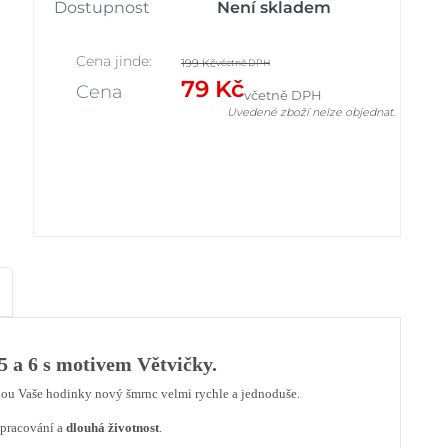
Dostupnost
Není skladem
Cena jinde:
199 Kč
včetně DPH
79 Kč
Cena
včetně DPH
Uvedené zboží nelze objednat.
5 a 6 s motivem Větvičky.
nou Vaše hodinky nový šmrnc velmi rychle a jednoduše.
pracování a
dlouhá životnost
.