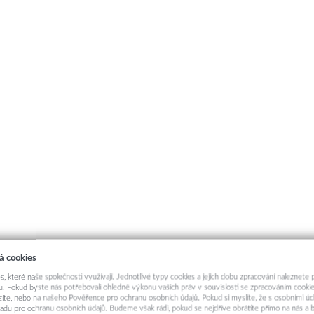
á cookies
s, které naše společnosti využívají. Jednotlivé typy cookies a jejich dobu zpracování naleznete
. Pokud byste nás potřebovali ohledně výkonu vašich práv v souvislosti se zpracováním cookie
ázíte, nebo na našeho Pověřence pro ochranu osobních údajů. Pokud si myslíte, že s osobními úd
adu pro ochranu osobních údajů. Budeme však rádi, pokud se nejdříve obrátíte přímo na nás 