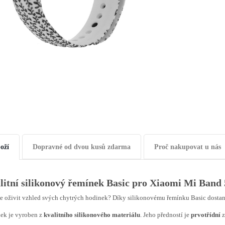
oží
Dopravné od dvou kusů zdarma
Proč nakupovat u nás
litní silikonový řemínek Basic pro Xiaomi Mi Band 
e oživit vzhled svých chytrých hodinek? Díky silikonovému řemínku Basic dosta
ek je vyroben z
kvalitního
silikonového materiálu
. Jeho předností je
prvotřídní
z