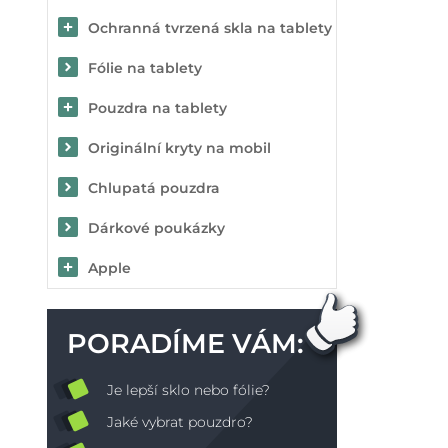
Ochranná tvrzená skla na tablety
Fólie na tablety
Pouzdra na tablety
Originální kryty na mobil
Chlupatá pouzdra
Dárkové poukázky
Apple
PORADÍME VÁM:
Je lepší sklo nebo fólie?
Jaké vybrat pouzdro?