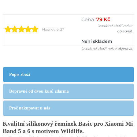
Cena
79 Kč
Uvedené zboží nelze
Hodnotilo: 27
objednat.
Není skladem
Uvedené zboží nelze objednat.
Popis zboží
Dopravné od dvou kusů zdarma
Proč nakupovat u nás
Kvalitní silikonový řemínek Basic pro Xiaomi Mi
Band 5 a 6 s motivem Wildlife.