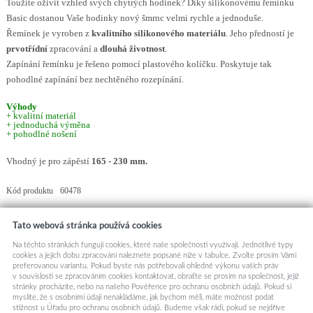
Toužíte oživit vzhled svých chytrých hodinek? Díky silikonovému řemínku
Basic dostanou Vaše hodinky nový šmrnc velmi rychle a jednoduše.
Řemínek je vyroben z
kvalitního
silikonového materiálu
. Jeho předností je
prvotřídní
zpracování a
dlouhá životnost
.
Zapínání řemínku je řešeno pomocí plastového kolíčku. Poskytuje tak
pohodlné zapínání bez nechtěného rozepínání.
Výhody
+ kvalitní materiál
+ jednoduchá výměna
+ pohodlné nošení
Vhodný je pro zápěstí
165 - 230 mm.
Kód produktu
60478
Tato webová stránka používá cookies
Na těchto stránkách fungují cookies, které naše společnosti využívají. Jednotlivé typy
cookies a jejich dobu zpracování naleznete popsané níže v tabulce. Zvolte prosím Vámi
preferovanou variantu. Pokud byste nás potřebovali ohledně výkonu vašich práv
v souvislosti se zpracováním cookies kontaktovat, obraťte se prosím na společnost, jejíž
stránky procházíte, nebo na našeho Pověřence pro ochranu osobních údajů. Pokud si
myslíte, že s osobními údaji nenakládáme, jak bychom měli, máte možnost podat
DOPRAVA ZDARMA
stížnost u Úřadu pro ochranu osobních údajů. Budeme však rádi, pokud se nejdříve