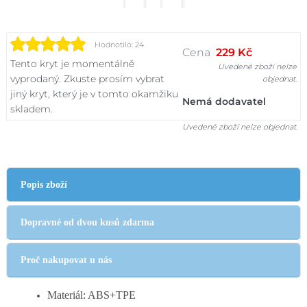
Hodnotilo: 24
Cena
229 Kč
Tento kryt je momentálně
Uvedené zboží nelze
vyprodaný. Zkuste prosím vybrat
objednat.
jiný kryt, který je v tomto okamžiku
Nemá dodavatel
skladem.
Uvedené zboží nelze objednat.
Popis zboží
Dopravné od dvou kusů zdarma
Proč nakupovat u nás
Materiál: ABS+TPE