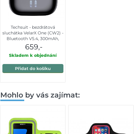
Techsuit - bezdrátová
sluchátka VelarX One (CW2) -
Bluetooth V5.4, 300mAh,
ANC, ENC, 4 mikrofony -
659,-
černá
Skladem k objednání
Přidat do košíku
Mohlo by vás zajímat: