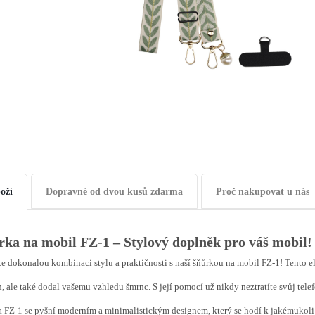
oží
Dopravné od dvou kusů zdarma
Proč nakupovat u nás
rka na mobil FZ-1 – Stylový doplněk pro váš mobil!
e dokonalou kombinaci stylu a praktičnosti s naší šňůrkou na mobil FZ-1! Tento el
n, ale také dodal vašemu vzhledu šmrnc. S její pomocí už nikdy neztratíte svůj tele
 FZ-1 se pyšní moderním a minimalistickým designem, který se hodí k jakémukoli ou