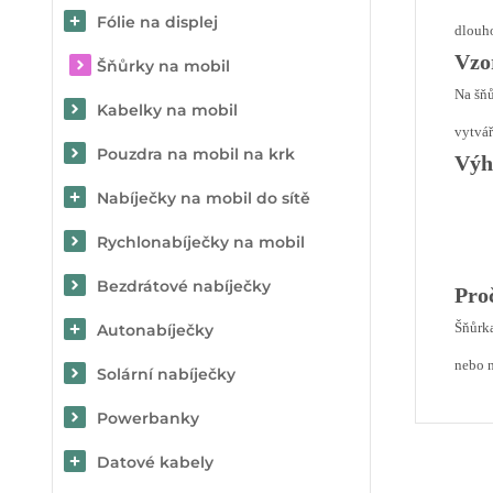
Fólie na displej
dlouho
Vzo
Šňůrky na mobil
Na šňů
Kabelky na mobil
vytvář
Pouzdra na mobil na krk
Výh
Nabíječky na mobil do sítě
Rychlonabíječky na mobil
Bezdrátové nabíječky
Pro
Šňůrka
Autonabíječky
nebo n
Solární nabíječky
Powerbanky
Datové kabely