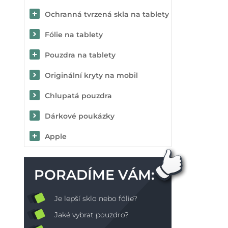
Ochranná tvrzená skla na tablety
Fólie na tablety
Pouzdra na tablety
Originální kryty na mobil
Chlupatá pouzdra
Dárkové poukázky
Apple
PORADÍME VÁM:
Je lepší sklo nebo fólie?
Jaké vybrat pouzdro?