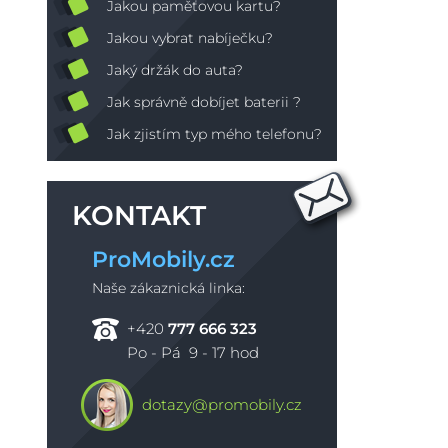
Jakou paměťovou kartu?
Jakou vybrat nabíječku?
Jaký držák do auta?
Jak správně dobíjet baterii ?
Jak zjistím typ mého telefonu?
KONTAKT
ProMobily.cz
Naše zákaznická linka:
+420
777 666 323
Po - Pá 9 - 17 hod
dotazy@promobily.cz