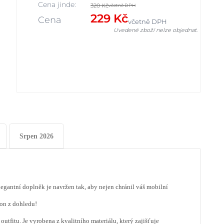
Cena jinde:
320 Kč
včetně DPH
229 Kč
Cena
včetně DPH
Uvedené zboží nelze objednat.
Srpen 2026
egantní doplněk je navržen tak, aby nejen chránil váš mobilní
fon z dohledu!
tfitu. Je vyrobena z kvalitního materiálu, který zajišťuje