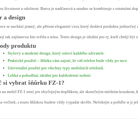
u životnost a odolnost. Barva je nadčasová a snadno se kombinuje s ostatními dop
r a design
rce se nachází jemný, ale přitom elegantní vzor, který dodává produktu jedinečný ch
ejí tak zajímavou hru světla a stínu. Tento design je ideální pro ty, kteří chtějí být
ody produktu
Stylový a moderní design, který osloví každého uživatele.
Praktické použití – šňůrka vám zajistí, že váš telefon bude vždy po ruce.
Univerzální použití pro všechny typy mobilních telefonů.
Lehká a pohodlná, ideální pro každodenní nošení.
č si vybrat šňůrku FZ-1?
 na mobil FZ-1 není jen obyčejným doplňkem, ale skutečným módním kouskem, kter
a večírek, s touto šňůrkou budete vždy vypadat skvěle. Nečekejte a pořiďte si ji ješ