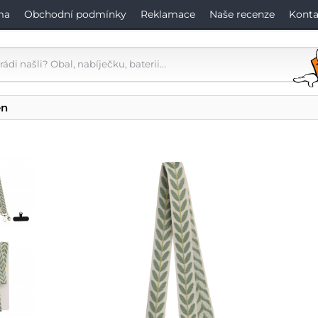
ma
Obchodní podmínky
Reklamace
Naše recenze
Konta
en