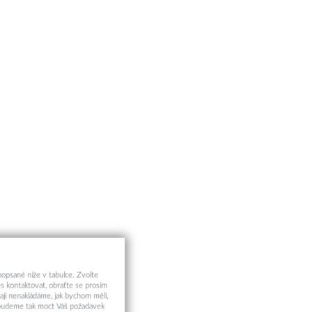
 popsané níže v tabulce. Zvolte
s kontaktovat, obraťte se prosím
aji nenakládáme, jak bychom měli,
a budeme tak moct Váš požadavek