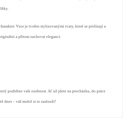
lňky.
arakter. Vzor je tvořen stylizovanými tvary, které se prolínají a
 originální a přitom zachovat eleganci.
ý podtrhne vaši osobnost. Ať už jdete na procházku, do práce
tě dnes – váš mobil si to zaslouží!