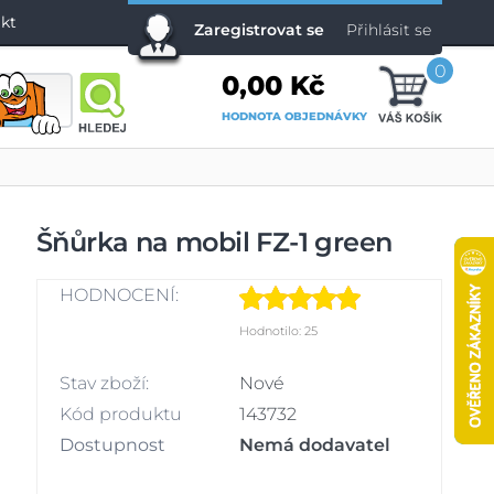
kt
Zaregistrovat se
Přihlásit se
0
0,00 Kč
HODNOTA OBJEDNÁVKY
Šňůrka na mobil FZ-1 green
HODNOCENÍ:
Hodnotilo: 25
Stav zboží:
Nové
Kód produktu
143732
Dostupnost
Nemá dodavatel