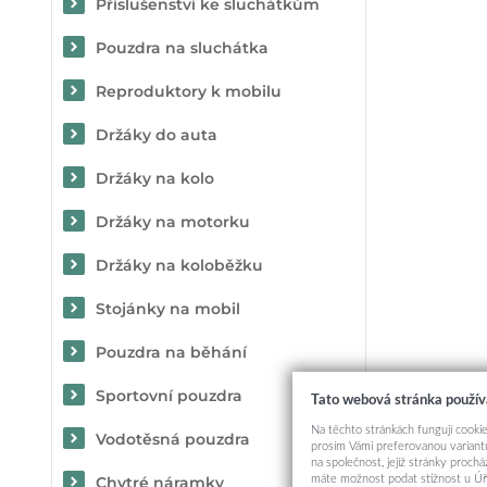
Příslušenství ke sluchátkům
Pouzdra na sluchátka
Reproduktory k mobilu
Držáky do auta
Držáky na kolo
Držáky na motorku
Držáky na koloběžku
Stojánky na mobil
Pouzdra na běhání
Sportovní pouzdra
Tato webová stránka použív
Na těchto stránkách fungují cookie
Vodotěsná pouzdra
prosím Vámi preferovanou variantu
na společnost, jejíž stránky proch
máte možnost podat stížnost u Úř
Chytré náramky