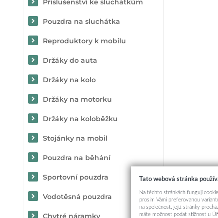
Příslušenství ke sluchátkům
Pouzdra na sluchátka
Reproduktory k mobilu
Držáky do auta
Držáky na kolo
Držáky na motorku
Držáky na koloběžku
Stojánky na mobil
Pouzdra na běhání
Sportovní pouzdra
Tato webová stránka použív
Na těchto stránkách fungují cookie
Vodotěsná pouzdra
prosím Vámi preferovanou variantu
na společnost, jejíž stránky proch
máte možnost podat stížnost u Úř
Chytré náramky