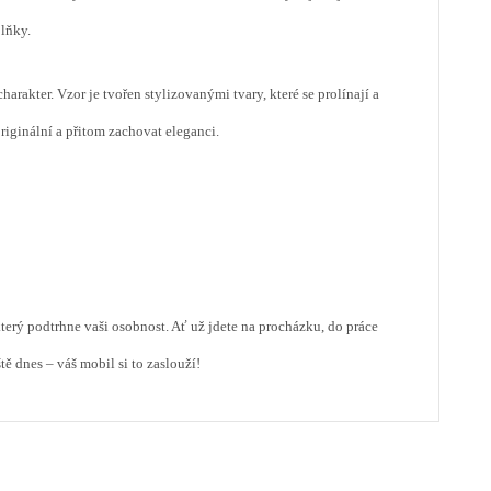
lňky.
arakter. Vzor je tvořen stylizovanými tvary, které se prolínají a
 originální a přitom zachovat eleganci.
ý podtrhne vaši osobnost. Ať už jdete na procházku, do práce
tě dnes – váš mobil si to zaslouží!