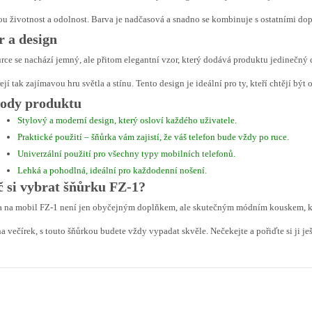
u životnost a odolnost. Barva je nadčasová a snadno se kombinuje s ostatními dop
r a design
rce se nachází jemný, ale přitom elegantní vzor, který dodává produktu jedinečný ch
ejí tak zajímavou hru světla a stínu. Tento design je ideální pro ty, kteří chtějí být
ody produktu
Stylový a moderní design, který osloví každého uživatele.
Praktické použití – šňůrka vám zajistí, že váš telefon bude vždy po ruce.
Univerzální použití pro všechny typy mobilních telefonů.
Lehká a pohodlná, ideální pro každodenní nošení.
č si vybrat šňůrku FZ-1?
 na mobil FZ-1 není jen obyčejným doplňkem, ale skutečným módním kouskem, kter
a večírek, s touto šňůrkou budete vždy vypadat skvěle. Nečekejte a pořiďte si ji ješ