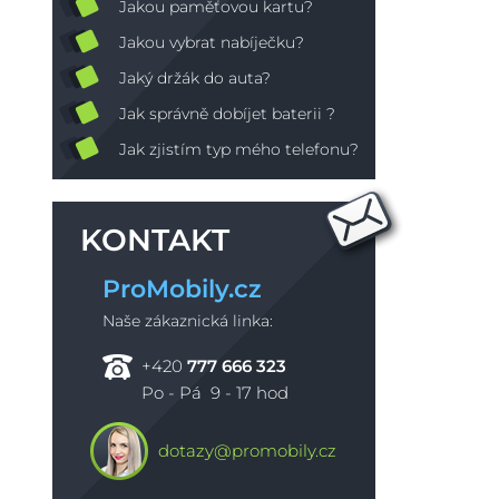
Jakou paměťovou kartu?
Jakou vybrat nabíječku?
Jaký držák do auta?
Jak správně dobíjet baterii ?
Jak zjistím typ mého telefonu?
KONTAKT
ProMobily.cz
Naše zákaznická linka:
+420
777 666 323
Po - Pá 9 - 17 hod
dotazy@promobily.cz