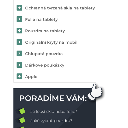
Ochranná tvrzená skla na tablety
Fólie na tablety
Pouzdra na tablety
Originální kryty na mobil
Chlupatá pouzdra
Dárkové poukázky
Apple
PORADÍME VÁM:
Je lepší sklo nebo fólie?
Jaké vybrat pouzdro?