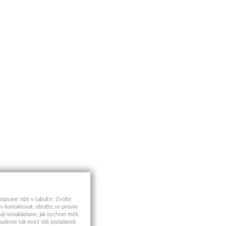
 popsané níže v tabulce. Zvolte
s kontaktovat, obraťte se prosím
aji nenakládáme, jak bychom měli,
a budeme tak moct Váš požadavek