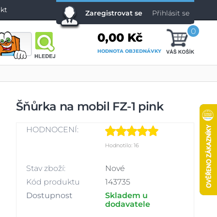
kt
Zaregistrovat se
Přihlásit se
0
0,00 Kč
HODNOTA OBJEDNÁVKY
Šňůrka na mobil FZ-1 pink
HODNOCENÍ:
Hodnotilo: 16
Stav zboží:
Nové
Kód produktu
143735
Dostupnost
Skladem u
dodavatele