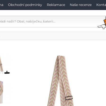
ma
Obchodní podmínky
Reklamace
Naše recenze
Konta
k