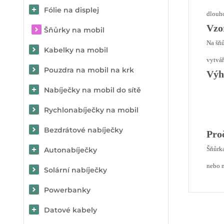
Fólie na displej
dlouho
Vzo
Šňůrky na mobil
Na šňů
Kabelky na mobil
vytvář
Pouzdra na mobil na krk
Výh
Nabíječky na mobil do sítě
Rychlonabíječky na mobil
Bezdrátové nabíječky
Pro
Šňůrka
Autonabíječky
nebo n
Solární nabíječky
Powerbanky
Datové kabely