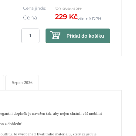
Cena jinde:
320 Kč
včetně DPH
229 Kč
Cena
včetně DPH
Přidat do košíku
Srpen 2026
egantní doplněk je navržen tak, aby nejen chránil váš mobilní
fon z dohledu!
tfitu. Je vyrobena z kvalitního materiálu, který zajišťuje