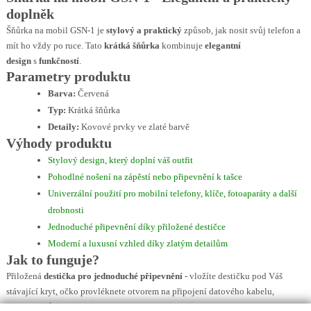
doplněk
Šňůrka na mobil GSN-1 je
stylový a praktický
způsob, jak nosit svůj telefon a
mít ho vždy po ruce. Tato
krátká šňůrka
kombinuje
elegantní
design
s
funkčností
.
Parametry produktu
Barva:
Červená
Typ:
Krátká šňůrka
Detaily:
Kovové prvky ve zlaté barvě
Výhody produktu
Stylový design, který doplní váš outfit
Pohodlné nošení na zápěstí nebo připevnění k tašce
Univerzální použití pro mobilní telefony, klíče, fotoaparáty a další
drobnosti
Jednoduché připevnění díky přiložené destičce
Moderní a luxusní vzhled díky zlatým detailům
Jak to funguje?
Přiložená
destička pro jednoduché připevnění
- vložíte destičku pod Váš
stávající kryt, očko provléknete otvorem na připojení datového kabelu,
připnete šňůrku a je to!