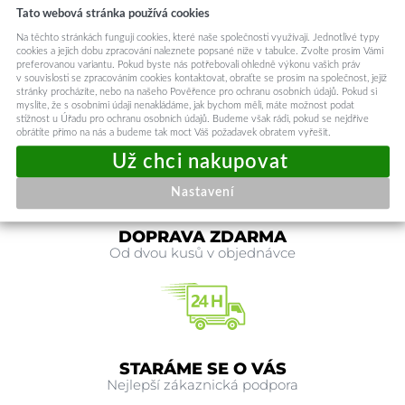
Proč si vybrat šňůrku GSN-1?
Tato webová stránka používá cookies
Šňůrka GSN-1 je ideálním společníkem pro každého, kdo hledá kombinaci
Na těchto stránkách fungují cookies, které naše společnosti využívají. Jednotlivé typy
cookies a jejich dobu zpracování naleznete popsané níže v tabulce. Zvolte prosím Vámi
stylu a praktičnosti. Už nikdy neztratíte svůj telefon nebo klíče, a to s elegancí,
preferovanou variantu. Pokud byste nás potřebovali ohledně výkonu vašich práv
kterou si zasloužíte!
v souvislosti se zpracováním cookies kontaktovat, obraťte se prosím na společnost, jejíž
stránky procházíte, nebo na našeho Pověřence pro ochranu osobních údajů. Pokud si
Kód produktu
138237
myslíte, že s osobními údaji nenakládáme, jak bychom měli, máte možnost podat
stížnost u Úřadu pro ochranu osobních údajů. Budeme však rádi, pokud se nejdříve
obrátíte přímo na nás a budeme tak moct Váš požadavek obratem vyřešit.
Nastavení
DOPRAVA ZDARMA
Od dvou kusů v objednávce
STARÁME SE O VÁS
Nejlepší zákaznická podpora