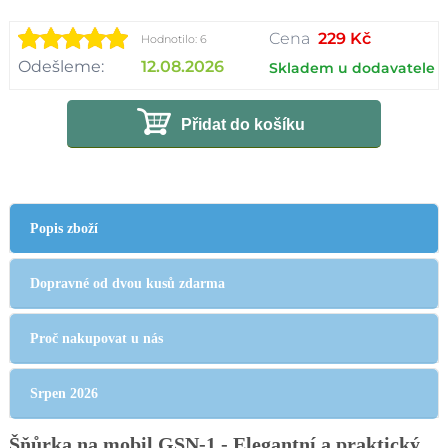
Cena
229 Kč
Hodnotilo: 6
Odešleme:
12.08.2026
Skladem u dodavatele
Přidat do košíku
Popis zboží
Dopravné od dvou kusů zdarma
Proč nakupovat u nás
Srpen 2026
Šňůrka na mobil GSN-1 - Elegantní a praktický