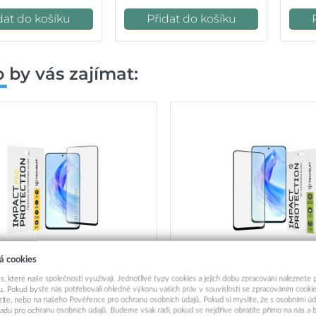
dat do košíku
Přidat do košíku
 by vás zajímat:
á cookies
s, které naše společnosti využívají. Jednotlivé typy cookies a jejich dobu zpracování naleznete
é sklo Techsuit ESD pro Honor
Techsuit 111D Celoplošné Cel
. Pokud byste nás potřebovali ohledně výkonu vašich práv v souvislosti se zpracováním cookie
90 Lite černé
Honor 90 Lite Čer
ázíte, nebo na našeho Pověřence pro ochranu osobních údajů. Pokud si myslíte, že s osobními úd
adu pro ochranu osobních údajů. Budeme však rádi, pokud se nejdříve obrátíte přímo na nás 