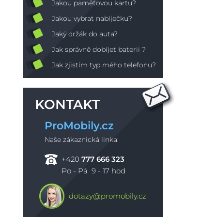
Jakou paměťovou kartu?
Jakou vybrat nabíječku?
Jaký držák do auta?
Jak správně dobíjet baterii ?
Jak zjistím typ mého telefonu?
KONTAKT
ProMobily.cz
Naše zákaznická linka:
+420
777 666 323
Po - Pá 9 - 17 hod
dotazy@promobily.cz