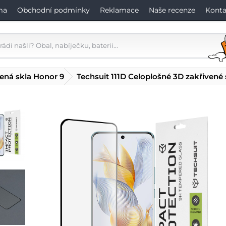
ma
Obchodní podmínky
Reklamace
Naše recenze
Konta
ená skla Honor 9
Techsuit 111D Celoplošné 3D zakřivené