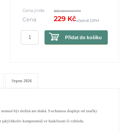
Cena jinde:
300 Kč
včetně DPH
229 Kč
Cena
včetně DPH
Přidat do košíku
Srpen 2026
k nemusí být složitá ani drahá. S ochranou displeje od značky
 jakýchkoliv kompromisů ve funkčnosti či vzhledu.