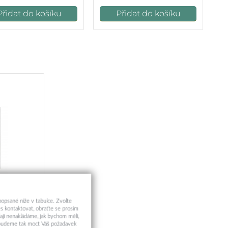
Přidat do košíku
Přidat do košíku
 popsané níže v tabulce. Zvolte
olepicí Sklo
s kontaktovat, obraťte se prosím
né
aji nenakládáme, jak bychom měli,
a budeme tak moct Váš požadavek