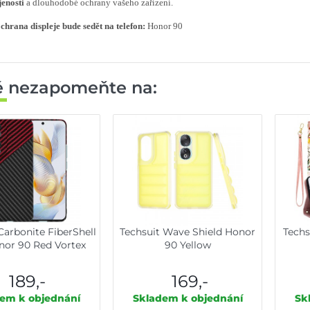
enosti
a dlouhodobé ochrany vašeho zařízení.
chrana displeje bude sedět na telefon:
Honor 90
ě nezapomeňte na:
Carbonite FiberShell
Techsuit Wave Shield Honor
Techs
nor 90 Red Vortex
90 Yellow
189,-
169,-
em k objednání
Skladem k objednání
Sk