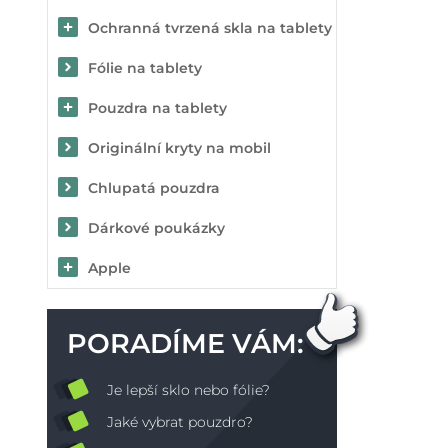
Ochranná tvrzená skla na tablety
Fólie na tablety
Pouzdra na tablety
Originální kryty na mobil
Chlupatá pouzdra
Dárkové poukázky
Apple
PORADÍME VÁM:
Je lepší sklo nebo fólie?
Jaké vybrat pouzdro?