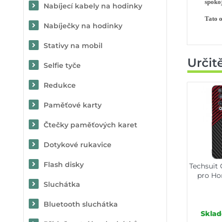
spokoj
Nabíjecí kabely na hodinky
Tato o
Nabíječky na hodinky
Stativy na mobil
Určit
Selfie tyče
Redukce
Paměťové karty
Čtečky paměťových karet
Dotykové rukavice
Flash disky
Techsuit 
pro Ho
Sluchátka
Bluetooth sluchátka
Sklad