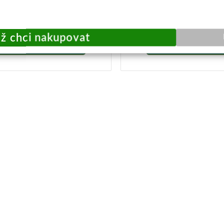
199,-
199,-
Skladem k objednání
Skladem k objedn
Přidat do košíku
Přidat do košík