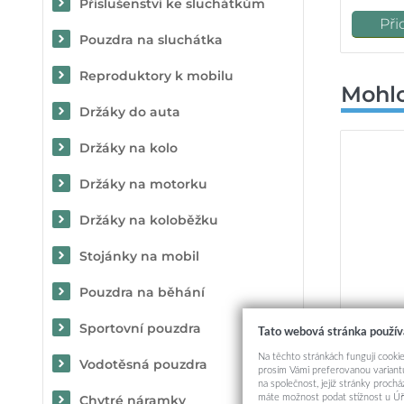
Příslušenství ke sluchátkům
Při
Pouzdra na sluchátka
Reproduktory k mobilu
Mohlo
Držáky do auta
Držáky na kolo
Držáky na motorku
Držáky na koloběžku
Stojánky na mobil
Pouzdra na běhání
Sportovní pouzdra
Tato webová stránka použív
Na těchto stránkách fungují cookie
Ochrann
Vodotěsná pouzdra
prosím Vámi preferovanou variantu
na společnost, jejíž stránky proch
máte možnost podat stížnost u Úř
Chytré náramky