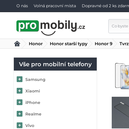
O nás
Volná pracovní místa
Dopravné od 2 ks zdar
Honor
Honor starší typy
Honor 9
Tvrz
Vše pro mobilní telefony
Samsung
Xiaomi
iPhone
Realme
Vivo