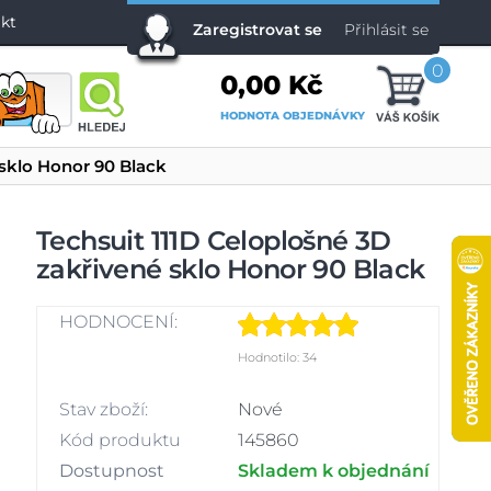
kt
Zaregistrovat se
Přihlásit se
0
0,00 Kč
HODNOTA OBJEDNÁVKY
 sklo Honor 90 Black
Techsuit 111D Celoplošné 3D
zakřivené sklo Honor 90 Black
HODNOCENÍ:
Hodnotilo: 34
Stav zboží:
Nové
Kód produktu
145860
Dostupnost
Skladem k objednání