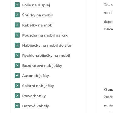
Toto c
Fólie na displej
90. Dí
Šňůrky na mobil
dispon
Kabelky na mobil
Klíčo
Pouzdra na mobil na krk
Nabíječky na mobil do sítě
Rychlonabíječky na mobil
Bezdrátové nabíječky
Autonabíječky
Solární nabíječky
O zna
Powerbanky
Značk
reputa
Datové kabely