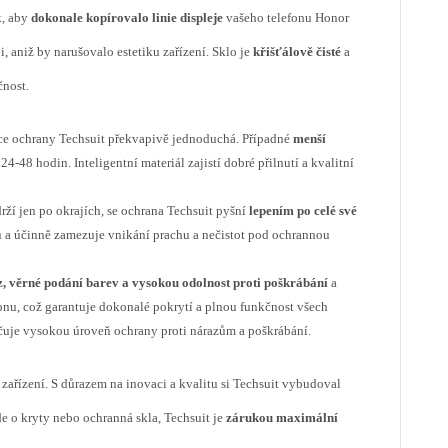
k, aby
dokonale kopírovalo linie displeje
vašeho telefonu Honor
, aniž by narušovalo estetiku zařízení. Sklo je
křišťálově čisté
a
čnost.
ace ochrany Techsuit překvapivě jednoduchá. Případné
menší
4-48 hodin. Inteligentní materiál zajistí dobré přilnutí a kvalitní
drží jen po okrajích, se ochrana Techsuit pyšní
lepením po celé své
ku a účinně zamezuje vnikání prachu a nečistot pod ochrannou
z, věrné podání barev a vysokou odolnost proti poškrábání
a
onu, což garantuje dokonalé pokrytí a plnou funkčnost všech
učuje vysokou úroveň ochrany proti nárazům a poškrábání.
zařízení. S důrazem na inovaci a kvalitu si Techsuit vybudoval
jde o kryty nebo ochranná skla, Techsuit je
zárukou maximální