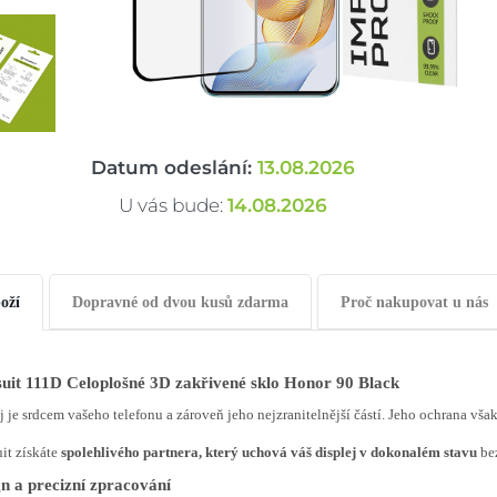
Datum odeslání:
13.08.2026
U vás bude:
14.08.2026
oží
Dopravné od dvou kusů zdarma
Proč nakupovat u nás
uit 111D Celoplošné 3D zakřivené sklo Honor 90 Black
j je srdcem vašeho telefonu a zároveň jeho nejzranitelnější částí. Jeho ochrana vša
it získáte
spolehlivého partnera, který uchová váš displej v dokonalém stavu
bez
n a precizní zpracování