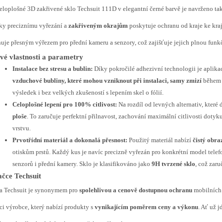
eloplošné 3D zakřivené sklo Techsuit 111D v elegantní černé barvě je navrženo ta
ky preciznímu vyřezání a
zakřiveným okrajům
poskytuje ochranu od kraje ke kraji
uje přesným výřezem pro přední kameru a senzory, což zajišťuje jejich plnou funk
vé vlastnosti a parametry
Instalace bez stresu a bublin:
Díky pokročilé adhezivní technologii je aplik
vzduchové bubliny, které mohou vzniknout při instalaci, samy zmizí
během 2
výsledek i bez velkých zkušeností s lepením skel o fólií.
Celoplošné lepení pro 100% citlivost:
Na rozdíl od levných alternativ, které 
ploše
. To zaručuje perfektní přilnavost, zachování maximální citlivosti doty
vrstvu.
Prvotřídní materiál a dokonalá přesnost:
Použitý materiál nabízí
čistý obra
otiskům prstů. Každý kus je navíc precizně vyřezán pro konkrétní model telef
senzorů i přední kamery. Sklo je klasifikováno jako
9H tvrzené sklo
, což zar
čce Techsuit
a Techsuit je synonymem pro
spolehlivou a cenově dostupnou ochranu
mobilních 
ci výrobce, který nabízí produkty s
vynikajícím poměrem ceny a výkonu
. Ať už 