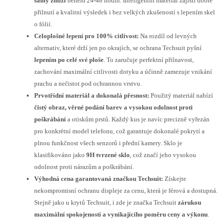
samy zmizí
během 24-48 hodin. Inteligentní materiál zajistí dobré
přilnutí a kvalitní výsledek i bez velkých zkušeností s lepením skel
o fólií.
Celoplošné lepení pro 100% citlivost:
Na rozdíl od levných
alternativ, které drží jen po okrajích, se ochrana Techsuit pyšní
lepením po celé své ploše
. To zaručuje perfektní přilnavost,
zachování maximální citlivosti dotyku a účinně zamezuje vnikání
prachu a nečistot pod ochrannou vrstvu.
Prvotřídní materiál a dokonalá přesnost:
Použitý materiál nabízí
čistý obraz, věrné podání barev a vysokou odolnost proti
poškrábání
a otiskům prstů. Každý kus je navíc precizně vyřezán
pro konkrétní model telefonu, což garantuje dokonalé pokrytí a
plnou funkčnost všech senzorů i přední kamery. Sklo je
klasifikováno jako
9H tvrzené sklo
, což značí jeho vysokou
odolnost proti nárazům a poškrábání.
Výhodná cena garantovaná značkou Techsuit:
Získejte
nekompromisní ochranu displeje za cenu, která je férová a dostupná.
Stejně jako u krytů Techsuit, i zde je značka Techsuit
zárukou
maximální spokojenosti a vynikajícího poměru ceny a výkonu
.