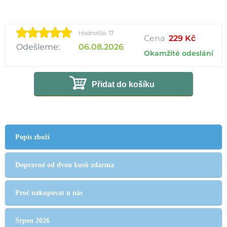
Hodnotilo: 17
Cena
229 Kč
Odešleme:
06.08.2026
Okamžité odeslání
Přidat do košíku
Popis zboží
Dopravné od dvou kusů zdarma
Proč nakupovat u nás
Srpen 2026