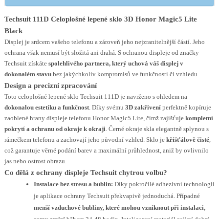
Techsuit 111D Celoplošné lepené sklo 3D Honor Magic5 Lite
Black
Displej je srdcem vašeho telefonu a zároveň jeho nejzranitelnější částí. Jeho
ochrana však nemusí být složitá ani drahá. S ochranou displeje od značky
Techsuit získáte
spolehlivého partnera, který uchová váš displej v
dokonalém stavu
bez jakýchkoliv kompromisů ve funkčnosti či vzhledu.
Design a precizní zpracování
Toto celoplošné lepené sklo Techsuit 111D je navrženo s ohledem na
dokonalou estetiku a funkčnost
. Díky svému
3D zakřivení
perfektně kopíruje
zaoblené hrany displeje telefonu Honor Magic5 Lite, čímž zajišťuje
kompletní
pokrytí a ochranu od okraje k okraji
. Černé okraje skla elegantně splynou s
rámečkem telefonu a zachovají jeho původní vzhled. Sklo je
křišťálově čisté
,
což garantuje věrné podání barev a maximální průhlednost, aniž by ovlivnilo
jas nebo ostrost obrazu.
Co dělá z ochrany displeje Techsuit chytrou volbu?
Instalace bez stresu a bublin:
Díky pokročilé adhezivní technologii
je aplikace ochrany Techsuit překvapivě jednoduchá. Případné
menší vzduchové bubliny, které mohou vzniknout při instalaci,