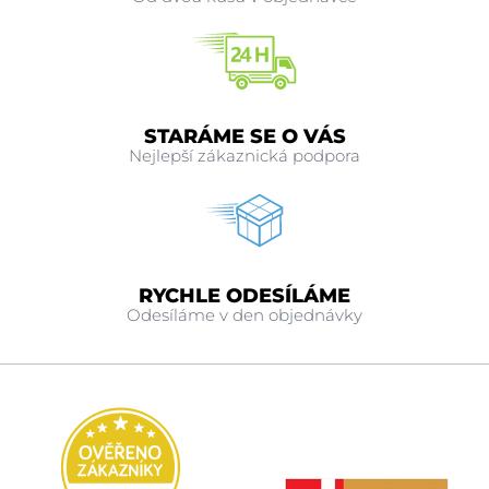
STARÁME SE O VÁS
Nejlepší zákaznická podpora
RYCHLE ODESÍLÁME
Odesíláme v den objednávky