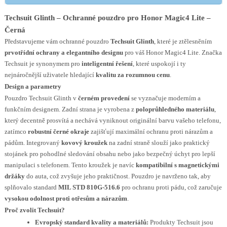
Techsuit Glinth – Ochranné pouzdro pro Honor Magic4 Lite –
Černá
Představujeme vám ochranné pouzdro
Techsuit Glinth
, které je ztělesněním
prvotřídní ochrany a elegantního designu
pro váš Honor Magic4 Lite. Značka
Techsuit je synonymem pro
inteligentní řešení
, které uspokojí i ty
nejnáročnější uživatele hledající
kvalitu za rozumnou cenu
.
Design a parametry
Pouzdro Techsuit Glinth v
černém provedení
se vyznačuje moderním a
funkčním designem. Zadní strana je vyrobena z
poloprůhledného materiálu
,
který decentně prosvítá a nechává vyniknout originální barvu vašeho telefonu,
zatímco
robustní černé okraje
zajišťují maximální ochranu proti nárazům a
pádům. Integrovaný
kovový kroužek
na zadní straně slouží jako praktický
stojánek pro pohodlné sledování obsahu nebo jako bezpečný úchyt pro lepší
manipulaci s telefonem. Tento kroužek je navíc
kompatibilní s magnetickými
držáky
do auta, což zvyšuje jeho praktičnost. Pouzdro je navrženo tak, aby
splňovalo standard
MIL STD 810G-516.6
pro ochranu proti pádu, což zaručuje
vysokou odolnost proti otřesům a nárazům
.
Proč zvolit Techsuit?
Evropský standard kvality a materiálů:
Produkty Techsuit jsou