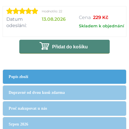
Hodnotilo: 22
Cena
229 Kč
Datum
13.08.2026
odeslání:
Skladem k objednání
Přidat do košíku
Popis zboží
Dopravné od dvou kusů zdarma
Proč nakupovat u nás
Srpen 2026