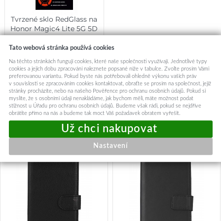
Tvrzené sklo RedGlass na
Honor Magic4 Lite 5G 5D
černé
Tato webová stránka používá cookies
239,-
Na těchto stránkách fungují cookies, které naše společnosti využívají. Jednotlivé typy
Okamžité odeslání
cookies a jejich dobu zpracování naleznete popsané níže v tabulce. Zvolte prosím Vámi
preferovanou variantu. Pokud byste nás potřebovali ohledně výkonu vašich práv
v souvislosti se zpracováním cookies kontaktovat, obraťte se prosím na společnost, jejíž
Přidat do košíku
stránky procházíte, nebo na našeho Pověřence pro ochranu osobních údajů. Pokud si
myslíte, že s osobními údaji nenakládáme, jak bychom měli, máte možnost podat
stížnost u Úřadu pro ochranu osobních údajů. Budeme však rádi, pokud se nejdříve
obrátíte přímo na nás a budeme tak moct Váš požadavek obratem vyřešit.
Mohlo by vás zajímat:
Nastavení