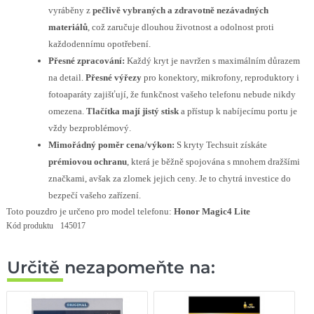
vyráběny z
pečlivě vybraných a zdravotně nezávadných
materiálů
, což zaručuje dlouhou životnost a odolnost proti
každodennímu opotřebení.
Přesné zpracování:
Každý kryt je navržen s maximálním důrazem
na detail.
Přesné výřezy
pro konektory, mikrofony, reproduktory i
fotoaparáty zajišťují, že funkčnost vašeho telefonu nebude nikdy
omezena.
Tlačítka mají jistý stisk
a přístup k nabíjecímu portu je
vždy bezproblémový.
Mimořádný poměr cena/výkon:
S kryty Techsuit získáte
prémiovou ochranu
, která je běžně spojována s mnohem dražšími
značkami, avšak za zlomek jejich ceny. Je to chytrá investice do
bezpečí vašeho zařízení.
Toto pouzdro je určeno pro model telefonu:
Honor Magic4 Lite
Kód produktu
145017
Určitě nezapomeňte na: