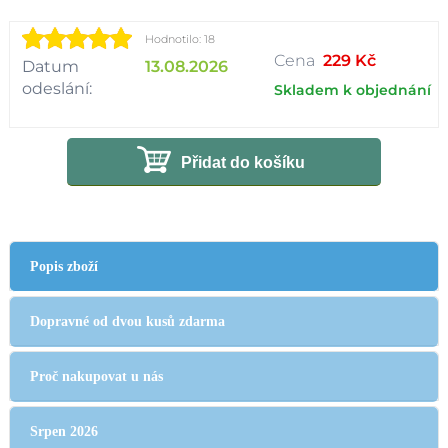
Hodnotilo: 18
Cena
229 Kč
Datum
13.08.2026
odeslání:
Skladem k objednání
Přidat do košíku
Popis zboží
Dopravné od dvou kusů zdarma
Proč nakupovat u nás
Srpen 2026