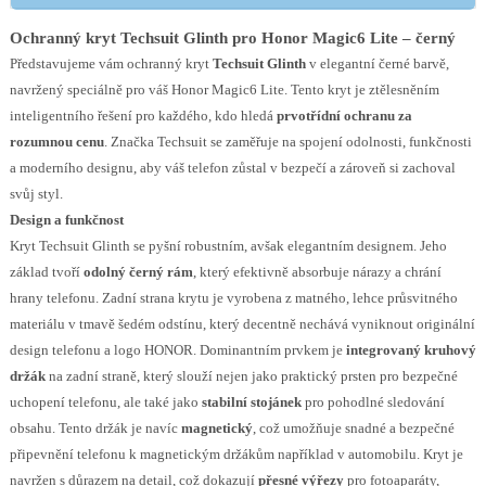
Ochranný kryt Techsuit Glinth pro Honor Magic6 Lite – černý
Představujeme vám ochranný kryt
Techsuit Glinth
v elegantní černé barvě,
navržený speciálně pro váš Honor Magic6 Lite. Tento kryt je ztělesněním
inteligentního řešení pro každého, kdo hledá
prvotřídní ochranu za
rozumnou cenu
. Značka Techsuit se zaměřuje na spojení odolnosti, funkčnosti
a moderního designu, aby váš telefon zůstal v bezpečí a zároveň si zachoval
svůj styl.
Design a funkčnost
Kryt Techsuit Glinth se pyšní robustním, avšak elegantním designem. Jeho
základ tvoří
odolný černý rám
, který efektivně absorbuje nárazy a chrání
hrany telefonu. Zadní strana krytu je vyrobena z matného, lehce průsvitného
materiálu v tmavě šedém odstínu, který decentně nechává vyniknout originální
design telefonu a logo HONOR. Dominantním prvkem je
integrovaný kruhový
držák
na zadní straně, který slouží nejen jako praktický prsten pro bezpečné
uchopení telefonu, ale také jako
stabilní stojánek
pro pohodlné sledování
obsahu. Tento držák je navíc
magnetický
, což umožňuje snadné a bezpečné
připevnění telefonu k magnetickým držákům například v automobilu. Kryt je
navržen s důrazem na detail, což dokazují
přesné výřezy
pro fotoaparáty,