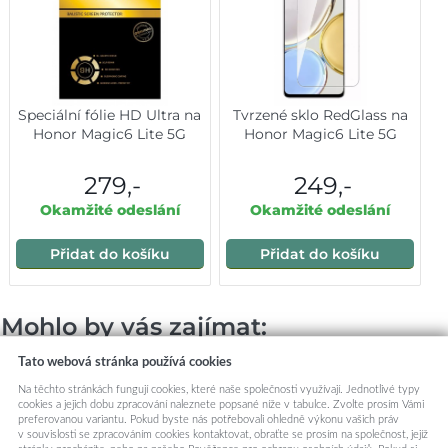
Speciální fólie HD Ultra na
Tvrzené sklo RedGlass na
Honor Magic6 Lite 5G
Honor Magic6 Lite 5G
279,-
249,-
Okamžité odeslání
Okamžité odeslání
Přidat do košíku
Přidat do košíku
Mohlo by vás zajímat:
Tato webová stránka používá cookies
Na těchto stránkách fungují cookies, které naše společnosti využívají. Jednotlivé typy
cookies a jejich dobu zpracování naleznete popsané níže v tabulce. Zvolte prosím Vámi
preferovanou variantu. Pokud byste nás potřebovali ohledně výkonu vašich práv
v souvislosti se zpracováním cookies kontaktovat, obraťte se prosím na společnost, jejíž