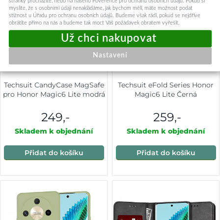
stránky procházíte, nebo na našeho Pověřence pro ochranu osobních údajů. Pokud si
myslíte, že s osobními údaji nenakládáme, jak bychom měli, máte možnost podat
stížnost u Úřadu pro ochranu osobních údajů. Budeme však rádi, pokud se nejdříve
obrátíte přímo na nás a budeme tak moct Váš požadavek obratem vyřešit.
Nastavení
Techsuit CandyCase MagSafe
Techsuit eFold Series Honor
pro Honor Magic6 Lite modrá
Magic6 Lite Černá
249,-
259,-
Skladem k objednání
Skladem k objednání
Přidat do košíku
Přidat do košíku