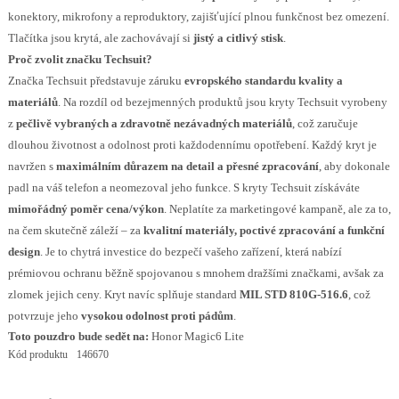
konektory, mikrofony a reproduktory, zajišťující plnou funkčnost bez omezení.
Tlačítka jsou krytá, ale zachovávají si
jistý a citlivý stisk
.
Proč zvolit značku Techsuit?
Značka Techsuit představuje záruku
evropského standardu kvality a
materiálů
. Na rozdíl od bezejmenných produktů jsou kryty Techsuit vyrobeny
z
pečlivě vybraných a zdravotně nezávadných materiálů
, což zaručuje
dlouhou životnost a odolnost proti každodennímu opotřebení. Každý kryt je
navržen s
maximálním důrazem na detail a přesné zpracování
, aby dokonale
padl na váš telefon a neomezoval jeho funkce. S kryty Techsuit získáváte
mimořádný poměr cena/výkon
. Neplatíte za marketingové kampaně, ale za to,
na čem skutečně záleží – za
kvalitní materiály, poctivé zpracování a funkční
design
. Je to chytrá investice do bezpečí vašeho zařízení, která nabízí
prémiovou ochranu běžně spojovanou s mnohem dražšími značkami, avšak za
zlomek jejich ceny. Kryt navíc splňuje standard
MIL STD 810G-516.6
, což
potvrzuje jeho
vysokou odolnost proti pádům
.
Toto pouzdro bude sedět na:
Honor Magic6 Lite
Kód produktu
146670