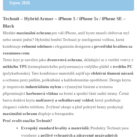
Srpen 2026
Techsuit – Hybrid Armor – iPhone 5 / iPhone 5s / iPhone SE –
Black
Hledáte
maximální ochranu
pro váš iPhone, aniž byste museli obětovat styl
nebo utratit jmění? Hybridní brnění Techsuit je inteligentní volbou, která
kombinuje
robustní odolnost
s elegantním designem a
prvotřídní kvalitou za
rozumnou cenu
.
Tento kryt je navržen jako
dvouvrstvá ochrana
, skládající se z vnitřní vrstvy z
měkkého TPU
(termoplastického polyuretanu) a vnějšího pláště z
tvrdého PC
(polykarbonátu). Tato kombinace materiálů zajišťuje
efektivní tlumení nárazů
a ochranu proti pádům, poškrábání a každodennímu opotřebení. Design krytu
je inspirován
industriálním stylem
s výraznými liniemi a texturou
připomínající
karbonová vlákna
na horní a spodní části zadní strany. Černá
barva dodává krytu
nadčasový a sofistikovaný vzhled
, který podtrhuje
eleganci vašeho telefonu. Zvýšené okraje a plně pokryté hrany poskytují
maximální ochranu
displeje a fotoaparátu.
Proč zvolit značku Techsuit?
Evropský standard kvality a materiálů:
Produkty Techsuit jsou
vyrobeny z
pečlivě vybraných a zdravotně nezávadných