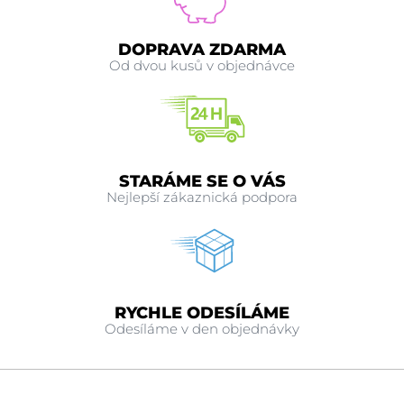
DOPRAVA ZDARMA
Od dvou kusů v objednávce
STARÁME SE O VÁS
Nejlepší zákaznická podpora
RYCHLE ODESÍLÁME
Odesíláme v den objednávky