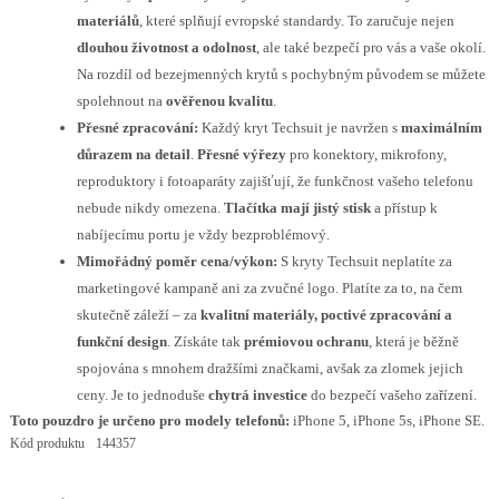
materiálů
, které splňují evropské standardy. To zaručuje nejen
dlouhou životnost a odolnost
, ale také bezpečí pro vás a vaše okolí.
Na rozdíl od bezejmenných krytů s pochybným původem se můžete
spolehnout na
ověřenou kvalitu
.
Přesné zpracování:
Každý kryt Techsuit je navržen s
maximálním
důrazem na detail
.
Přesné výřezy
pro konektory, mikrofony,
reproduktory i fotoaparáty zajišťují, že funkčnost vašeho telefonu
nebude nikdy omezena.
Tlačítka mají jistý stisk
a přístup k
nabíjecímu portu je vždy bezproblémový.
Mimořádný poměr cena/výkon:
S kryty Techsuit neplatíte za
marketingové kampaně ani za zvučné logo. Platíte za to, na čem
skutečně záleží – za
kvalitní materiály, poctivé zpracování a
funkční design
. Získáte tak
prémiovou ochranu
, která je běžně
spojována s mnohem dražšími značkami, avšak za zlomek jejich
ceny. Je to jednoduše
chytrá investice
do bezpečí vašeho zařízení.
Toto pouzdro je určeno pro modely telefonů:
iPhone 5, iPhone 5s, iPhone SE.
Kód produktu
144357