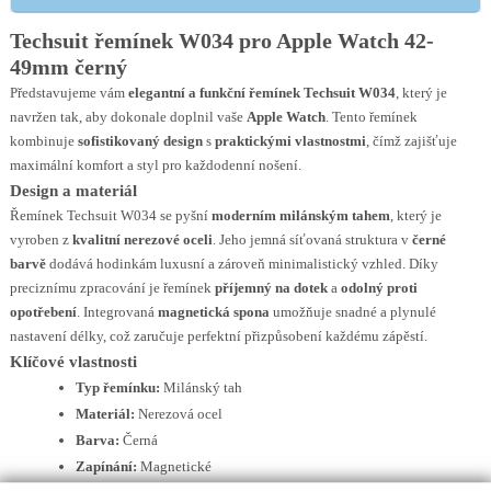
Techsuit řemínek W034 pro Apple Watch 42-
49mm černý
Představujeme vám
elegantní a funkční řemínek Techsuit W034
, který je
navržen tak, aby dokonale doplnil vaše
Apple Watch
. Tento řemínek
kombinuje
sofistikovaný design
s
praktickými vlastnostmi
, čímž zajišťuje
maximální komfort a styl pro každodenní nošení.
Design a materiál
Řemínek Techsuit W034 se pyšní
moderním milánským tahem
, který je
vyroben z
kvalitní nerezové oceli
. Jeho jemná síťovaná struktura v
černé
barvě
dodává hodinkám luxusní a zároveň minimalistický vzhled. Díky
preciznímu zpracování je řemínek
příjemný na dotek
a
odolný proti
opotřebení
. Integrovaná
magnetická spona
umožňuje snadné a plynulé
nastavení délky, což zaručuje perfektní přizpůsobení každému zápěstí.
Klíčové vlastnosti
Typ řemínku:
Milánský tah
Materiál:
Nerezová ocel
Barva:
Černá
Zapínání:
Magnetické