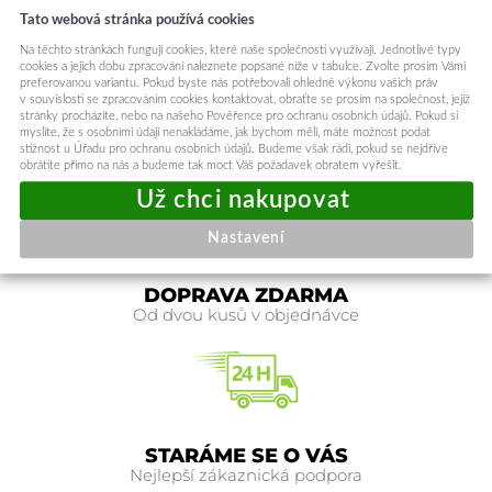
Model:
W034
Tato webová stránka používá cookies
Řemínek Techsuit W034 je ideální volbou pro ty, kteří hledají
spojení
elegance, pohodlí a odolnosti
. Ať už se chystáte na formální událost nebo na
Na těchto stránkách fungují cookies, které naše společnosti využívají. Jednotlivé typy
cookies a jejich dobu zpracování naleznete popsané níže v tabulce. Zvolte prosím Vámi
běžné denní nošení, tento řemínek dodá vašim Apple Watch ten správný šmrnc.
preferovanou variantu. Pokud byste nás potřebovali ohledně výkonu vašich práv
Produkt je určen pro modely
Apple Watch 42-49mm
.
v souvislosti se zpracováním cookies kontaktovat, obraťte se prosím na společnost, jejíž
stránky procházíte, nebo na našeho Pověřence pro ochranu osobních údajů. Pokud si
Kód produktu
144966
myslíte, že s osobními údaji nenakládáme, jak bychom měli, máte možnost podat
stížnost u Úřadu pro ochranu osobních údajů. Budeme však rádi, pokud se nejdříve
obrátíte přímo na nás a budeme tak moct Váš požadavek obratem vyřešit.
Nastavení
DOPRAVA ZDARMA
Od dvou kusů v objednávce
STARÁME SE O VÁS
Nejlepší zákaznická podpora