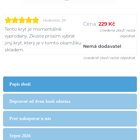
Hodnotilo: 29
Cena
229 Kč
Tento kryt je momentálně
Uvedené zboží nelze
vyprodaný. Zkuste prosím vybrat
objednat.
jiný kryt, který je v tomto okamžiku
Nemá dodavatel
skladem.
Uvedené zboží nelze objednat.
Popis zboží
Dopravné od dvou kusů zdarma
Proč nakupovat u nás
Srpen 2026