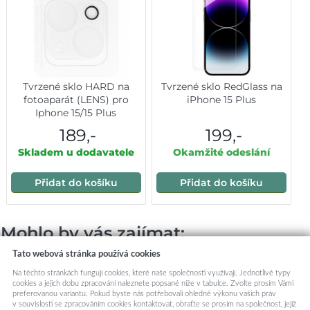
Tvrzené sklo HARD na
Tvrzené sklo RedGlass na
fotoaparát (LENS) pro
iPhone 15 Plus
Iphone 15/15 Plus
189,-
199,-
Skladem u dodavatele
Okamžité odeslání
Přidat do košíku
Přidat do košíku
Mohlo by vás zajímat:
Tato webová stránka používá cookies
Na těchto stránkách fungují cookies, které naše společnosti využívají. Jednotlivé typy
cookies a jejich dobu zpracování naleznete popsané níže v tabulce. Zvolte prosím Vámi
preferovanou variantu. Pokud byste nás potřebovali ohledně výkonu vašich práv
v souvislosti se zpracováním cookies kontaktovat, obraťte se prosím na společnost, jejíž