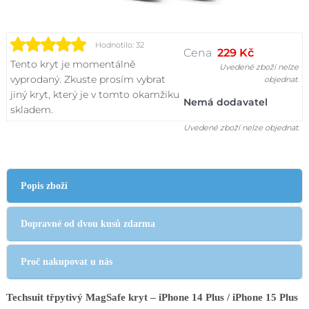
Hodnotilo: 32
Cena
229 Kč
Tento kryt je momentálně
Uvedené zboží nelze
vyprodaný. Zkuste prosím vybrat
objednat.
jiný kryt, který je v tomto okamžiku
Nemá dodavatel
skladem.
Uvedené zboží nelze objednat.
Popis zboží
Dopravné od dvou kusů zdarma
Proč nakupovat u nás
Techsuit třpytivý MagSafe kryt – iPhone 14 Plus / iPhone 15 Plus