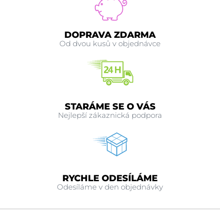
DOPRAVA ZDARMA
Od dvou kusů v objednávce
STARÁME SE O VÁS
Nejlepší zákaznická podpora
RYCHLE ODESÍLÁME
Odesíláme v den objednávky