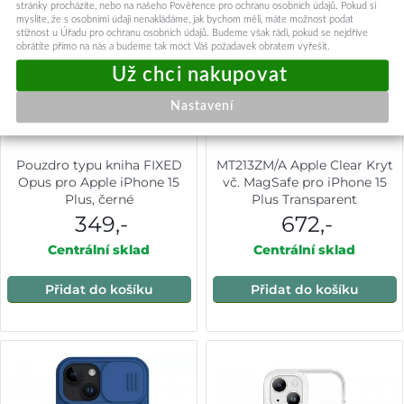
stránky procházíte, nebo na našeho Pověřence pro ochranu osobních údajů. Pokud si
myslíte, že s osobními údaji nenakládáme, jak bychom měli, máte možnost podat
stížnost u Úřadu pro ochranu osobních údajů. Budeme však rádi, pokud se nejdříve
obrátíte přímo na nás a budeme tak moct Váš požadavek obratem vyřešit.
Nastavení
Pouzdro typu kniha FIXED
MT213ZM/A Apple Clear Kryt
Opus pro Apple iPhone 15
vč. MagSafe pro iPhone 15
Plus, černé
Plus Transparent
349,-
672,-
Centrální sklad
Centrální sklad
Přidat do košíku
Přidat do košíku