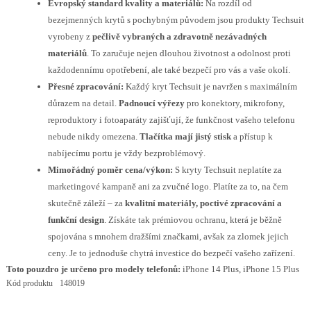
Evropský standard kvality a materiálů:
Na rozdíl od
bezejmenných krytů s pochybným původem jsou produkty Techsuit
vyrobeny z
pečlivě vybraných a zdravotně nezávadných
materiálů
. To zaručuje nejen dlouhou životnost a odolnost proti
každodennímu opotřebení, ale také bezpečí pro vás a vaše okolí.
Přesné zpracování:
Každý kryt Techsuit je navržen s maximálním
důrazem na detail.
Padnoucí výřezy
pro konektory, mikrofony,
reproduktory i fotoaparáty zajišťují, že funkčnost vašeho telefonu
nebude nikdy omezena.
Tlačítka mají jistý stisk
a přístup k
nabíjecímu portu je vždy bezproblémový.
Mimořádný poměr cena/výkon:
S kryty Techsuit neplatíte za
marketingové kampaně ani za zvučné logo. Platíte za to, na čem
skutečně záleží – za
kvalitní materiály, poctivé zpracování a
funkční design
. Získáte tak prémiovou ochranu, která je běžně
spojována s mnohem dražšími značkami, avšak za zlomek jejich
ceny. Je to jednoduše chytrá investice do bezpečí vašeho zařízení.
Toto pouzdro je určeno pro modely telefonů:
iPhone 14 Plus, iPhone 15 Plus
Kód produktu
148019