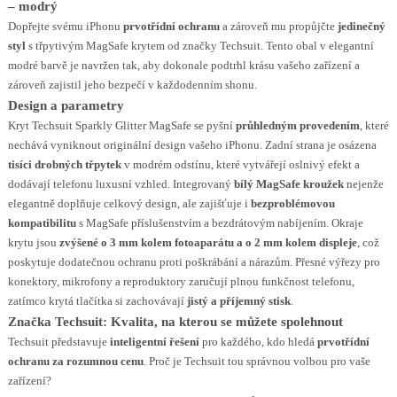
– modrý
Dopřejte svému iPhonu
prvotřídní ochranu
a zároveň mu propůjčte
jedinečný
styl
s třpytivým MagSafe krytem od značky Techsuit. Tento obal v elegantní
modré barvě je navržen tak, aby dokonale podtrhl krásu vašeho zařízení a
zároveň zajistil jeho bezpečí v každodenním shonu.
Design a parametry
Kryt Techsuit Sparkly Glitter MagSafe se pyšní
průhledným provedením
, které
nechává vyniknout originální design vašeho iPhonu. Zadní strana je osázena
tisíci drobných třpytek
v modrém odstínu, které vytvářejí oslnivý efekt a
dodávají telefonu luxusní vzhled. Integrovaný
bílý MagSafe kroužek
nejenže
elegantně doplňuje celkový design, ale zajišťuje i
bezproblémovou
kompatibilitu
s MagSafe příslušenstvím a bezdrátovým nabíjením. Okraje
krytu jsou
zvýšené o 3 mm kolem fotoaparátu a o 2 mm kolem displeje
, což
poskytuje dodatečnou ochranu proti poškrábání a nárazům. Přesné výřezy pro
konektory, mikrofony a reproduktory zaručují plnou funkčnost telefonu,
zatímco krytá tlačítka si zachovávají
jistý a příjemný stisk
.
Značka Techsuit: Kvalita, na kterou se můžete spolehnout
Techsuit představuje
inteligentní řešení
pro každého, kdo hledá
prvotřídní
ochranu za rozumnou cenu
. Proč je Techsuit tou správnou volbou pro vaše
zařízení?