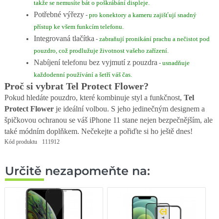
takže se nemusíte bát o poškrábání displeje.
Potřebné výřezy
-
pro konektory a kameru zajišťují snadný
přístup ke všem funkcím telefonu.
Integrovaná tlačítka
-
zabraňují pronikání prachu a nečistot pod
pouzdro, což prodlužuje životnost vašeho zařízení.
Nabíjení telefonu bez vyjmutí z pouzdra
-
usnadňuje
každodenní používání a šetří váš čas.
Proč si vybrat Tel Protect Flower?
Pokud hledáte pouzdro, které kombinuje styl a funkčnost,
Tel
Protect Flower
je ideální volbou. S jeho jedinečným designem a
špičkovou ochranou se váš iPhone 11 stane nejen bezpečnějším, ale
také módním doplňkem. Nečekejte a pořiďte si ho ještě dnes!
Kód produktu
111912
Určitě nezapomeňte na: