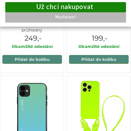
Nastavení
Zadní kryt Simple na iPhone
Zadní pevný kryt na iPhone 11
11 s béžovou šňůrkou
Brilliant Transparent
průhledný
249,-
199,-
Okamžité odeslání
Okamžité odeslání
Přidat do košíku
Přidat do košíku