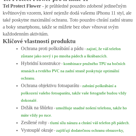
Tel Protect Flower
- je průhledné pouzdro zdobené jedinečným
květinovým vzorem, které nejenže dodá vašemu iPhonu 11 styl, ale
také poskytne maximální ochranu. Toto pouzdro chrání zadní stranu
a boky smartphonu, takže se můžete bez obav věnovat svým
každodenním aktivitám.
Klíčové vlastnosti produktu
Ochrana proti poškrábání a pádu
-
zajistí, že váš telefon
zůstane jako nový i po mnoha pádech a škrábancích.
Hybridní konstrukce
-
kombinace pružného TPU na bočních
stranách a tvrdého PVC na zadní straně poskytuje optimální
ochranu.
Ochrana objektivu fotoaparátu
-
zabrání poškrábání a
poškození vašeho fotoaparátu, takže vaše fotografie budou vždy
dokonalé.
Držák na šňůrku
-
umožňuje snadné nošení telefonu, takže ho
máte vždy po ruce.
Zesílené rohy
-
tlumí sílu nárazu a chrání váš telefon při pádech.
Vystouplé okraje
-
zajišťují dodatečnou ochranu obrazovky,