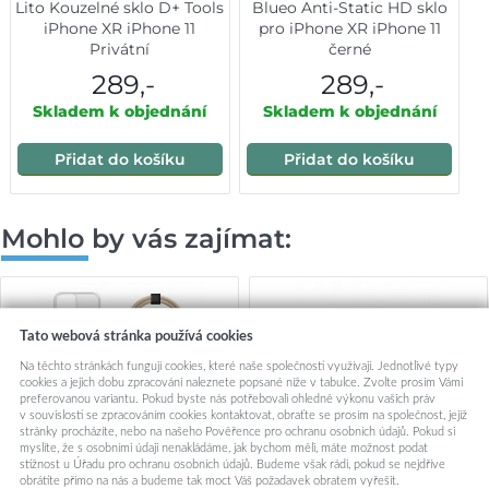
Lito Kouzelné sklo D+ Tools
Blueo Anti-Static HD sklo
iPhone XR iPhone 11
pro iPhone XR iPhone 11
Privátní
černé
289,-
289,-
Skladem k objednání
Skladem k objednání
Přidat do košíku
Přidat do košíku
Mohlo by vás zajímat:
Tato webová stránka používá cookies
Na těchto stránkách fungují cookies, které naše společnosti využívají. Jednotlivé typy
cookies a jejich dobu zpracování naleznete popsané níže v tabulce. Zvolte prosím Vámi
preferovanou variantu. Pokud byste nás potřebovali ohledně výkonu vašich práv
v souvislosti se zpracováním cookies kontaktovat, obraťte se prosím na společnost, jejíž
stránky procházíte, nebo na našeho Pověřence pro ochranu osobních údajů. Pokud si
myslíte, že s osobními údaji nenakládáme, jak bychom měli, máte možnost podat
stížnost u Úřadu pro ochranu osobních údajů. Budeme však rádi, pokud se nejdříve
obrátíte přímo na nás a budeme tak moct Váš požadavek obratem vyřešit.