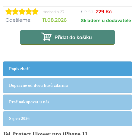
Cena
229 Kč
Hodnotilo: 23
Odešleme:
11.08.2026
Skladem u dodavatele
Přidat do košíku
Popis zboží
Dopravné od dvou kusů zdarma
Proč nakupovat u nás
Srpen 2026
Tel Protect Flower pro iPhone 11