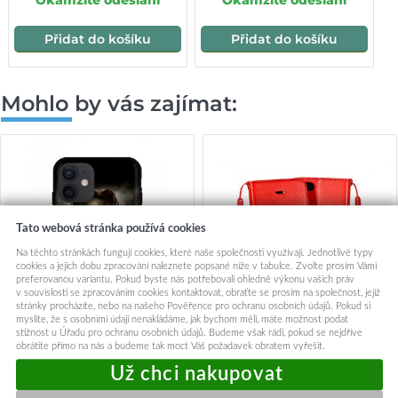
Přidat do košíku
Přidat do košíku
Mohlo by vás zajímat:
Tato webová stránka používá cookies
Na těchto stránkách fungují cookies, které naše společnosti využívají. Jednotlivé typy
cookies a jejich dobu zpracování naleznete popsané níže v tabulce. Zvolte prosím Vámi
preferovanou variantu. Pokud byste nás potřebovali ohledně výkonu vašich práv
v souvislosti se zpracováním cookies kontaktovat, obraťte se prosím na společnost, jejíž
stránky procházíte, nebo na našeho Pověřence pro ochranu osobních údajů. Pokud si
myslíte, že s osobními údaji nenakládáme, jak bychom měli, máte možnost podat
stížnost u Úřadu pro ochranu osobních údajů. Budeme však rádi, pokud se nejdříve
obrátíte přímo na nás a budeme tak moct Váš požadavek obratem vyřešit.
Zadní silikonový kryt DARK
Pouzdro TopQ pro iPhone 12 -
na iPhone 12 Respect
12 Pro červené