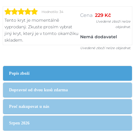
Hodnotilo: 34
Cena
229 Kč
Tento kryt je momentálně
Uvedené zboží nelze
vyprodaný. Zkuste prosím vybrat
objednat.
jiný kryt, který je v tomto okamžiku
Nemá dodavatel
skladem.
Uvedené zboží nelze objednat.
Popis zboží
Dopravné od dvou kusů zdarma
Proč nakupovat u nás
Srpen 2026