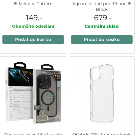
15 Metallic Pattern
Aquarelle Karl pro iPhone 15
Black
149,-
679,-
Okamžité odeslání
Centrální sklad
Přidat do košíku
Přidat do košíku
Pouzdro Liavec LK Magsafe
Obal:Me TPU Kryt pro Apple