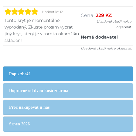
Hodnotilo: 12
Cena
229 Kč
Tento kryt je momentálně
Uvedené zboží nelze
vyprodaný. Zkuste prosím vybrat
objednat.
jiný kryt, který je v tomto okamžiku
Nemá dodavatel
skladem.
Uvedené zboží nelze objednat.
Popis zboží
Dopravné od dvou kusů zdarma
Proč nakupovat u nás
Srpen 2026