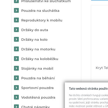
Příslušenství ke sluchátkům
Pouzdra na sluchátka
Reproduktory k mobilu
Držáky do auta
Držáky na kolo
Držáky na motorku
Držáky na koloběžku
Kryt Te
Stojánky na mobil
Pouzdra na běhání
Sportovní pouzdra
Tato webová stránka použív
Na těchto stránkách fungují cookie
Vodotěsná pouzdra
prosím Vámi preferovanou variantu
na společnost, jejíž stránky proch
máte možnost podat stížnost u Úř
Chytré náramky