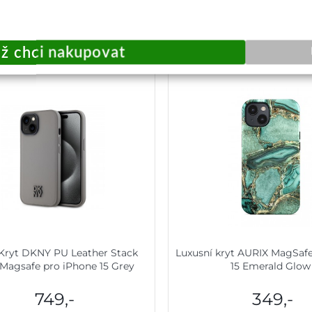
 by vás zajímat:
Kryt DKNY PU Leather Stack
Luxusní kryt AURIX MagSaf
Magsafe pro iPhone 15 Grey
15 Emerald Glow
749,-
349,-