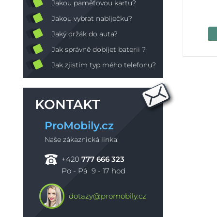
Jakou paměťovou kartu?
Jakou vybrat nabíječku?
Jaký držák do auta?
Jak správně dobíjet baterii ?
Jak zjistím typ mého telefonu?
KONTAKT
ProMobily.cz
Naše zákaznická linka:
+420
777 666 323
Po - Pá 9 - 17 hod
dotazy@promobily.cz