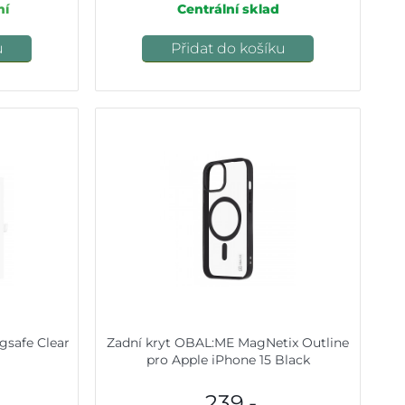
ní
Centrální sklad
u
Přidat do košíku
gsafe Clear
Zadní kryt OBAL:ME MagNetix Outline
pro Apple iPhone 15 Black
239,-