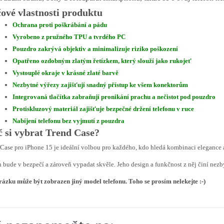
čové vlastnosti produktu
Ochrana proti poškrábání a pádu
Vyrobeno z pružného TPU a tvrdého PC
Pouzdro zakrývá objektiv a minimalizuje riziko poškození
Opatřeno ozdobným zlatým řetízkem, který slouží jako rukojeť
Vystouplé okraje v krásné zlaté barvě
Nezbytné výřezy zajišťují snadný přístup ke všem konektorům
Integrovaná tlačítka zabraňují pronikání prachu a nečistot pod pouzdro
Protiskluzový materiál zajišťuje bezpečné držení telefonu v ruce
Nabíjení telefonu bez vyjmutí z pouzdra
č si vybrat Trend Case?
Case pro iPhone 15 je ideální volbou pro každého, kdo hledá kombinaci elegance a
n bude v bezpečí a zároveň vypadat skvěle. Jeho design a funkčnost z něj činí ne
ázku může být zobrazen jiný model telefonu. Toho se prosím nelekejte :-)