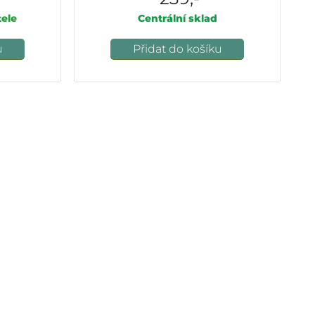
ele
Centrální sklad
u
Přidat do košíku