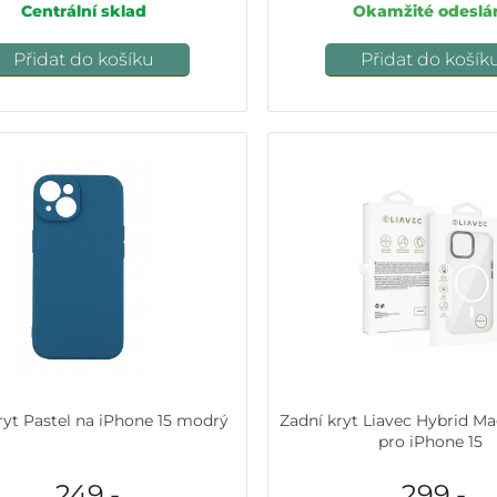
Centrální sklad
Okamžité odeslá
Přidat do košíku
Přidat do košík
ryt Pastel na iPhone 15 modrý
Zadní kryt Liavec Hybrid Ma
pro iPhone 15
249,-
299,-