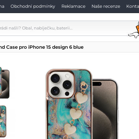
ma
Obchodní podmínky
Reklamace
Naše recenze
Konta
nd Case pro iPhone 15 design 6 blue