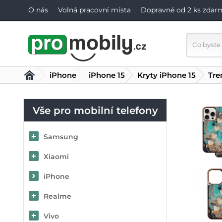
O nás
Volná pracovní místa
Dopravné od 2 ks zdar
iPhone
iPhone 15
Kryty iPhone 15
Tre
Vše pro mobilní telefony
Samsung
Xiaomi
iPhone
Realme
Vivo