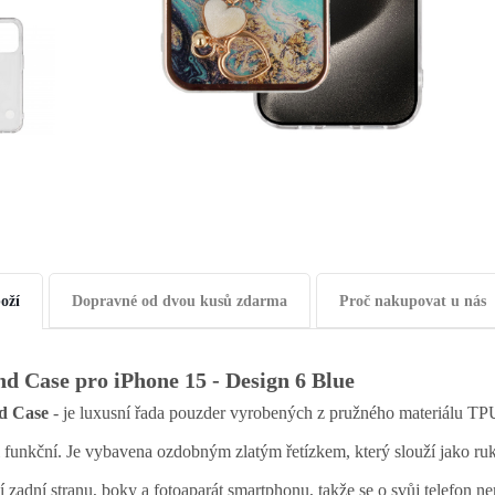
oží
Dopravné od dvou kusů zdarma
Proč nakupovat u nás
nd Case pro iPhone 15 - Design 6 Blue
d Case
- je luxusní řada pouzder vyrobených z pružného materiálu TPU
 funkční. Je vybavena ozdobným zlatým řetízkem, který slouží jako ruk
í zadní stranu, boky a fotoaparát smartphonu, takže se o svůj telefon ne