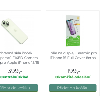
chranná skla čoček
Fólie na displej Ceramic pro
aparátů FIXED Camera
iPhone 15 Full Cover černá
 pro Apple iPhone 15/15
Plus, světle zelená
399,-
199,-
Centrální sklad
Okamžité odeslání
Přidat do košíku
Přidat do košíku