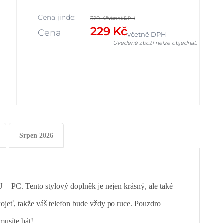
Cena jinde:
320 Kč
včetně DPH
229 Kč
Cena
včetně DPH
Uvedené zboží nelze objednat.
Srpen 2026
 + PC. Tento stylový doplněk je nejen krásný, ale také
ojeť, takže váš telefon bude vždy po ruce. Pouzdro
musíte bát!