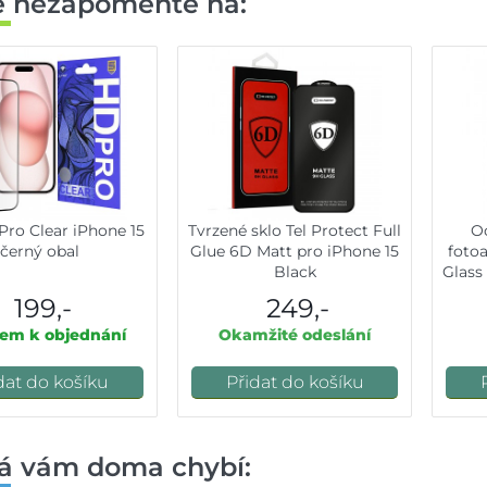
ě nezapomeňte na:
Pro Clear iPhone 15
Tvrzené sklo Tel Protect Full
O
černý obal
Glue 6D Matt pro iPhone 15
foto
Black
Glass
199,-
249,-
em k objednání
Okamžité odeslání
dat do košíku
Přidat do košíku
á vám doma chybí: