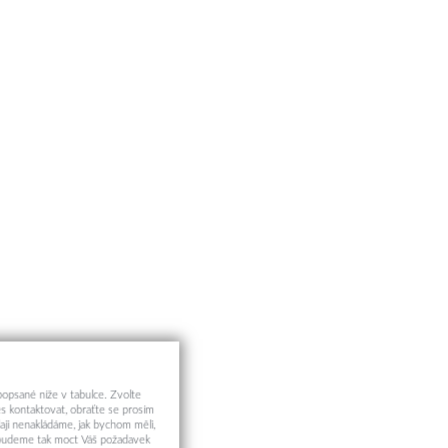
 popsané níže v tabulce. Zvolte
s kontaktovat, obraťte se prosím
aji nenakládáme, jak bychom měli,
a budeme tak moct Váš požadavek