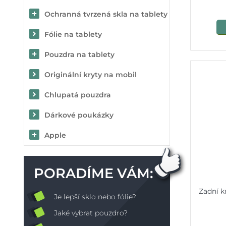
Ochranná tvrzená skla na tablety
Fólie na tablety
Pouzdra na tablety
Originální kryty na mobil
Chlupatá pouzdra
Dárkové poukázky
Apple
PORADÍME VÁM:
Zadní k
Je lepší sklo nebo fólie?
Jaké vybrat pouzdro?