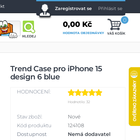
kt
Zaregistrovat se
Přihlásit se
0
0,00 Kč
HODNOTA OBJEDNÁVKY
Trend Case pro iPhone 15
design 6 blue
HODNOCENÍ:
Hodnotilo: 32
Stav zboží:
Nové
Kód produktu
124108
Dostupnost
Nemá dodavatel