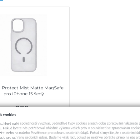
l Protect Mist Matte MagSafe
pro iPhone 15 šedý
239,-
á cookies
Skladem u dodavatele
s, které naše společnosti využívají. Jednotlivé typy cookies a jejich dobu zpracování naleznete
. Pokud byste nás potřebovali ohledně výkonu vašich práv v souvislosti se zpracováním cookie
Přidat do košíku
ázíte, nebo na našeho Pověřence pro ochranu osobních údajů. Pokud si myslíte, že s osobními úd
adu pro ochranu osobních údajů. Budeme však rádi, pokud se nejdříve obrátíte přímo na nás 