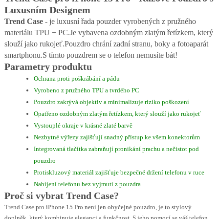
Luxusním Designem
Trend Case
- je luxusní řada pouzder vyrobených z pružného
materiálu TPU + PC.
Je vybavena ozdobným zlatým řetízkem, který
slouží jako rukojeť.
Pouzdro chrání zadní stranu, boky a fotoaparát
smartphonu.
S tímto pouzdrem se o telefon nemusíte bát!
Parametry produktu
Ochrana proti poškrábání a pádu
Vyrobeno z pružného TPU a tvrdého PC
Pouzdro zakrývá objektiv a minimalizuje riziko poškození
Opatřeno ozdobným zlatým řetízkem, který slouží jako rukojeť
Vystouplé okraje v krásné zlaté barvě
Nezbytné výřezy zajišťují snadný přístup ke všem konektorům
Integrovaná tlačítka zabraňují pronikání prachu a nečistot pod
pouzdro
Protiskluzový materiál zajišťuje bezpečné držení telefonu v ruce
Nabíjení telefonu bez vyjmutí z pouzdra
Proč si vybrat Trend Case?
Trend Case pro iPhone 15 Pro není jen obyčejné pouzdro, je to stylový
doplněk, který kombinuje eleganci a funkčnost. S jeho pomocí se váš telefon