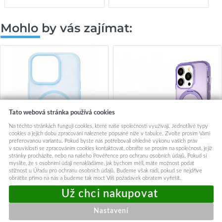
Mohlo by vás zajímat:
Tato webová stránka používá cookies
Na těchto stránkách fungují cookies, které naše společnosti využívají. Jednotlivé typy
cookies a jejich dobu zpracování naleznete popsané níže v tabulce. Zvolte prosím Vámi
preferovanou variantu. Pokud byste nás potřebovali ohledně výkonu vašich práv
v souvislosti se zpracováním cookies kontaktovat, obraťte se prosím na společnost, jejíž
stránky procházíte, nebo na našeho Pověřence pro ochranu osobních údajů. Pokud si
myslíte, že s osobními údaji nenakládáme, jak bychom měli, máte možnost podat
stížnost u Úřadu pro ochranu osobních údajů. Budeme však rádi, pokud se nejdříve
Kryt Tel Protect Mist Matte
Guess Ring Stand Script
obrátíte přímo na nás a budeme tak moct Váš požadavek obratem vyřešit.
MagSafe pro iPhone 15 Pro
Glitter MagSafe iPhone 15
světle modrý
Pro fialová
239,-
649,-
Nastavení
Skladem u dodavatele
Skladem k objednání