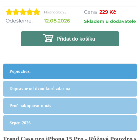
Cena
229 Kč
Hodnotilo: 25
Odešleme:
12.08.2026
Skladem u dodavatele
Přidat do košíku
Popis zboží
Dopravné od dvou kusů zdarma
Proč nakupovat u nás
Srpen 2026
Trend Case pro iPhone 15 Pro - Růžové Pouzdro s