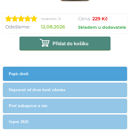
Cena
229 Kč
Hodnotilo: 31
Odešleme:
12.08.2026
Skladem u dodavatele
Přidat do košíku
Popis zboží
Dopravné od dvou kusů zdarma
Proč nakupovat u nás
Srpen 2026