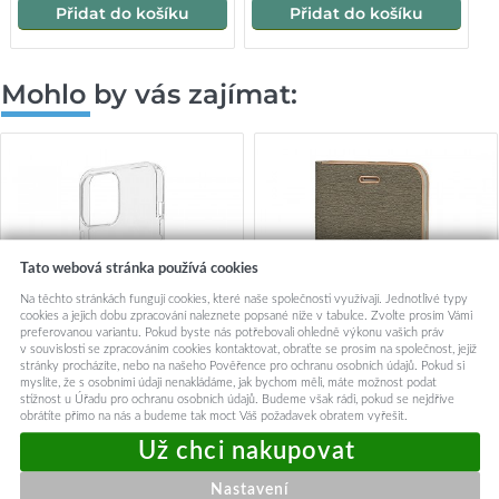
Přidat do košíku
Přidat do košíku
Mohlo by vás zajímat:
Tato webová stránka používá cookies
Na těchto stránkách fungují cookies, které naše společnosti využívají. Jednotlivé typy
cookies a jejich dobu zpracování naleznete popsané níže v tabulce. Zvolte prosím Vámi
preferovanou variantu. Pokud byste nás potřebovali ohledně výkonu vašich práv
v souvislosti se zpracováním cookies kontaktovat, obraťte se prosím na společnost, jejíž
stránky procházíte, nebo na našeho Pověřence pro ochranu osobních údajů. Pokud si
myslíte, že s osobními údaji nenakládáme, jak bychom měli, máte možnost podat
stížnost u Úřadu pro ochranu osobních údajů. Budeme však rádi, pokud se nejdříve
obrátíte přímo na nás a budeme tak moct Váš požadavek obratem vyřešit.
Obal:Me TPU Kryt pro Apple
Pouzdro Vennus Book s
iPhone 13 Pro Transparent
rámečkem pro Iphone 13 Pro
šedé
149,-
219,-
Nastavení