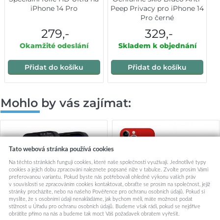
iPhone 14 Pro
Peep Privacy pro iPhone 14
Pro černé
279,-
329,-
Okamžité odeslání
Skladem k objednání
Přidat do košíku
Přidat do košíku
Mohlo by vás zajímat:
Tato webová stránka používá cookies
Na těchto stránkách fungují cookies, které naše společnosti využívají. Jednotlivé typy
cookies a jejich dobu zpracování naleznete popsané níže v tabulce. Zvolte prosím Vámi
preferovanou variantu. Pokud byste nás potřebovali ohledně výkonu vašich práv
v souvislosti se zpracováním cookies kontaktovat, obraťte se prosím na společnost, jejíž
stránky procházíte, nebo na našeho Pověřence pro ochranu osobních údajů. Pokud si
myslíte, že s osobními údaji nenakládáme, jak bychom měli, máte možnost podat
stížnost u Úřadu pro ochranu osobních údajů. Budeme však rádi, pokud se nejdříve
obrátíte přímo na nás a budeme tak moct Váš požadavek obratem vyřešit.