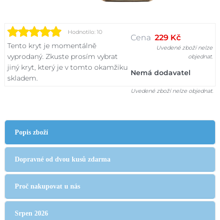
Hodnotilo: 10
Cena
229 Kč
Tento kryt je momentálně
Uvedené zboží nelze
vyprodaný. Zkuste prosím vybrat
objednat.
jiný kryt, který je v tomto okamžiku
Nemá dodavatel
skladem.
Uvedené zboží nelze objednat.
Popis zboží
Dopravné od dvou kusů zdarma
Proč nakupovat u nás
Srpen 2026