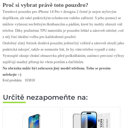
Proč si vybrat právě toto pouzdro?
Trendové pouzdro pro iPhone 14 Pro v designu 2 černé je nejen stylovým
doplňkem, ale také praktickým ochráncem vašeho zařízení. S jeho pomocí se
můžete vyhnout nechtěným škrábancům a pádům, které by mohly ohrozit váš
telefon. Díky pružnému TPU materiálu je pouzdro lehké a zároveň odolné, což
z něj činí ideální volbu pro každodenní použití.
Ozdobný zlatý řetízek dodává pouzdru jedinečný vzhled a zároveň slouží jako
praktická rukojeť, takže se nemusíte bát, že by vám telefon vypadl z ruky.
Vystouplé okraje chrání obrazovku před poškrábáním, zatímco precizní výřezy
zajišťují snadný přístup ke všem portům a tlačítkům.
Na obrázku může být zobrazen jiný model telefonu. Toho se prosím
nelekejte :-)
Kód produktu
103818
Určitě nezapomeňte na: