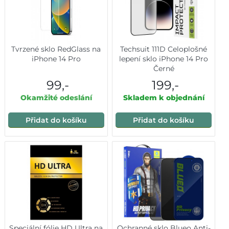
Tvrzené sklo RedGlass na
Techsuit 111D Celoplošné
iPhone 14 Pro
lepení sklo iPhone 14 Pro
Černé
99,-
199,-
Okamžité odeslání
Skladem k objednání
Přidat do košíku
Přidat do košíku
Speciální fólie HD Ultra na
Ochranné sklo Blueo Anti-