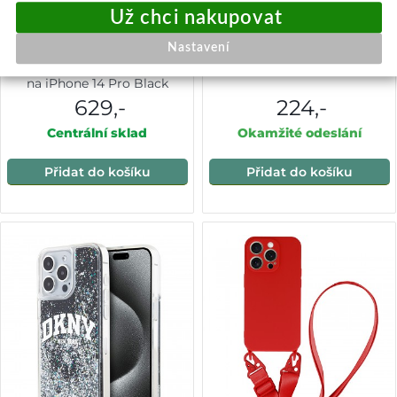
Zadní Kryt DKNY PU Leather
Zadní kryt na iPhone 14 Pro
Nastavení
Repeat Pattern Tonal Stripe
červený se šňůrkou
na iPhone 14 Pro Black
629,-
224,-
Centrální sklad
Okamžité odeslání
Přidat do košíku
Přidat do košíku