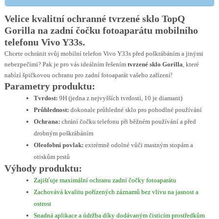
Velice kvalitní ochranné tvrzené sklo TopQ
Gorilla na zadní čočku fotoaparátu mobilního
telefonu Vivo Y33s.
Chcete ochránit svůj mobilní telefon Vivo Y33s před poškrábáním a jinými
nebezpečími? Pak je pro vás ideálním řešením
tvrzené sklo Gorilla
, které
nabízí špičkovou ochranu pro zadní fotoaparát vašeho zařízení!
Parametry produktu:
Tvrdost:
9H (jedna z nejvyšších tvrdostí, 10 je diamant)
Průhlednost:
dokonale průhledné sklo pro pohodlné používání
Ochrana:
chrání čočku telefonu při běžném používání a před
drobným poškrábáním
Oleofobní povlak:
extrémně odolné vůči mastným stopám a
otiskům prstů
Výhody produktu:
Zajišťuje maximální ochranu zadní čočky fotoaparátu
Zachovává kvalitu pořízených záznamů bez vlivu na jasnost a
ostrost
Snadná aplikace a údržba díky dodávaným čisticím prostředkům