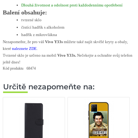
Dlouhá životnost a odolnost proti každodennímu opotřebení
Balení obsahuje:
tvrzené sklo
čistící hadřík s alkoholem
hadřík z mikrovlákna
Nezapomeňte, že pro váš
Vivo Y33s
můžete také najít skvělé kryty a obaly,
které
naleznete ZDE
.
Tvrzené sklo je určeno na mobil
Vivo Y33s.
Nečekejte a ochraňte svůj telefon
ještě dnes!
Kód produktu
68474
Určitě nezapomeňte na: