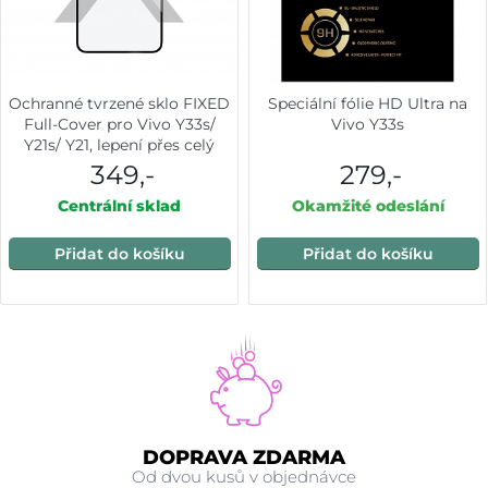
Ochranné tvrzené sklo FIXED
Speciální fólie HD Ultra na
Full-Cover pro Vivo Y33s/
Vivo Y33s
Y21s/ Y21, lepení přes celý
displej, černé
349,-
279,-
Centrální sklad
Okamžité odeslání
Přidat do košíku
Přidat do košíku
DOPRAVA ZDARMA
Od dvou kusů v objednávce