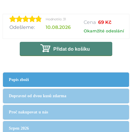
Hodnotilo: 31
Cena
69 Kč
Odešleme:
10.08.2026
Okamžité odeslání
Přidat do košíku
Popis zboží
Dopravné od dvou kusů zdarma
Proč nakupovat u nás
Srpen 2026