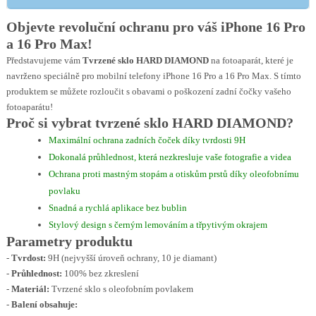
Objevte revoluční ochranu pro váš iPhone 16 Pro
a 16 Pro Max!
Představujeme vám
Tvrzené sklo HARD DIAMOND
na fotoaparát, které je
navrženo speciálně pro mobilní telefony iPhone 16 Pro a 16 Pro Max. S tímto
produktem se můžete rozloučit s obavami o poškození zadní čočky vašeho
fotoaparátu!
Proč si vybrat tvrzené sklo HARD DIAMOND?
Maximální ochrana zadních čoček díky tvrdosti 9H
Dokonalá průhlednost, která nezkresluje vaše fotografie a videa
Ochrana proti mastným stopám a otiskům prstů díky oleofobnímu
povlaku
Snadná a rychlá aplikace bez bublin
Stylový design s černým lemováním a třpytivým okrajem
Parametry produktu
-
Tvrdost:
9H (nejvyšší úroveň ochrany, 10 je diamant)
-
Průhlednost:
100% bez zkreslení
-
Materiál:
Tvrzené sklo s oleofobním povlakem
-
Balení obsahuje: