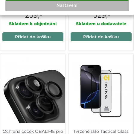
16 Pro Max průhledný
Dust-Free Easy Fit HD Titan
Nastavení
pro iPhone 16 Pro Max černé
239,-
329,-
Skladem k objednání
Skladem u dodavatele
Přidat do košíku
Přidat do košíku
Ochrana čoček OBAL:ME pro
Tvrzené sklo Tactical Glass