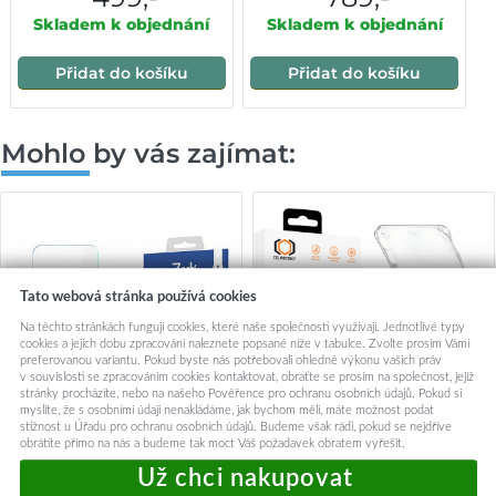
Skladem k objednání
Skladem k objednání
Přidat do košíku
Přidat do košíku
Mohlo by vás zajímat:
Tato webová stránka používá cookies
Na těchto stránkách fungují cookies, které naše společnosti využívají. Jednotlivé typy
cookies a jejich dobu zpracování naleznete popsané níže v tabulce. Zvolte prosím Vámi
preferovanou variantu. Pokud byste nás potřebovali ohledně výkonu vašich práv
v souvislosti se zpracováním cookies kontaktovat, obraťte se prosím na společnost, jejíž
stránky procházíte, nebo na našeho Pověřence pro ochranu osobních údajů. Pokud si
myslíte, že s osobními údaji nenakládáme, jak bychom měli, máte možnost podat
stížnost u Úřadu pro ochranu osobních údajů. Budeme však rádi, pokud se nejdříve
obrátíte přímo na nás a budeme tak moct Váš požadavek obratem vyřešit.
3mk FlexibleGlass Lite iPhone
Tvrzené sklo Tel Protect