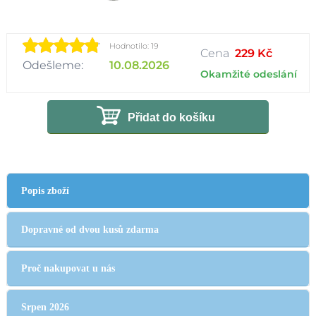
Hodnotilo: 19
Cena
229 Kč
Odešleme:
10.08.2026
Okamžité odeslání
Přidat do košíku
Popis zboží
Dopravné od dvou kusů zdarma
Proč nakupovat u nás
Srpen 2026