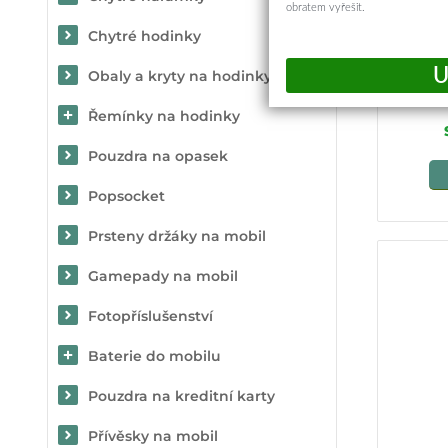
obratem vyřešit.
Spigen
Chytré hodinky
Glass 2
Obaly a kryty na hodinky
Řemínky na hodinky
Pouzdra na opasek
Popsocket
Prsteny držáky na mobil
Gamepady na mobil
Fotopříslušenství
Baterie do mobilu
Pouzdra na kreditní karty
Přívěsky na mobil