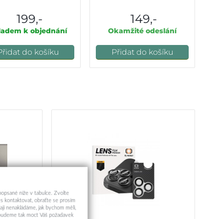
199,-
149,-
ladem k objednání
Okamžité odeslání
Přidat do košíku
Přidat do košíku
 popsané níže v tabulce. Zvolte
s kontaktovat, obraťte se prosím
aji nenakládáme, jak bychom měli,
a budeme tak moct Váš požadavek