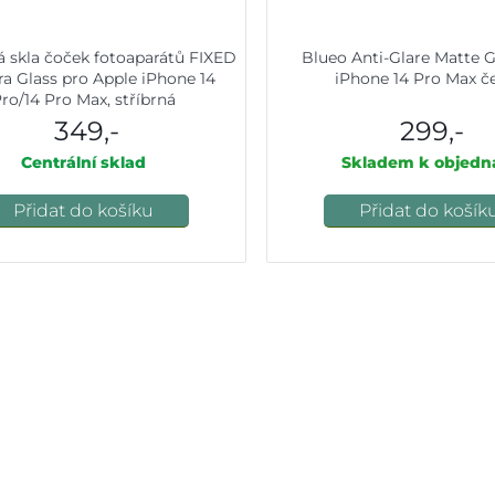
 skla čoček fotoaparátů FIXED
Blueo Anti-Glare Matte G
a Glass pro Apple iPhone 14
iPhone 14 Pro Max č
ro/14 Pro Max, stříbrná
349,-
299,-
Centrální sklad
Skladem k objedn
Přidat do košíku
Přidat do košík