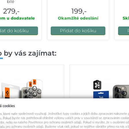
bílé
279,-
199,-
em u dodavatele
Okamžité odeslání
Sk
dat do košíku
Přidat do košíku
 by vás zajímat:
á cookies
s, které naše společnosti využívají. Jednotlivé typy cookies a jejich dobu zpracování naleznete
. Pokud byste nás potřebovali ohledně výkonu vašich práv v souvislosti se zpracováním cookie
ázíte, nebo na našeho Pověřence pro ochranu osobních údajů. Pokud si myslíte, že s osobními úd
adu pro ochranu osobních údajů. Budeme však rádi, pokud se nejdříve obrátíte přímo na nás 