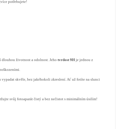
jvíce potřebujete!
 dlouhou životnost a odolnost. Jeho
tvrdost 9H
je jednou z
 poškozeními.
u vypadat skvěle, bez jakéhokoli zkreslení. Ať už fotíte na slunci
ujte svůj fotoaparát čistý a bez nečistot s minimálním úsilím!