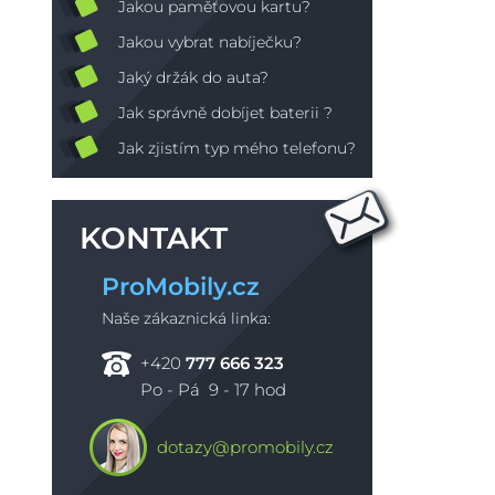
Jakou paměťovou kartu?
Jakou vybrat nabíječku?
Jaký držák do auta?
Jak správně dobíjet baterii ?
Jak zjistím typ mého telefonu?
KONTAKT
ProMobily.cz
Naše zákaznická linka:
+420
777 666 323
Po - Pá 9 - 17 hod
dotazy@promobily.cz