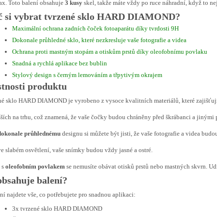
x. Toto balení obsahuje
3 kusy
skel, takže máte vždy po ruce náhradní, když to ne
č si vybrat tvrzené sklo HARD DIAMOND?
Maximální ochrana zadních čoček fotoaparátu díky tvrdosti 9H
Dokonale průhledné sklo, které nezkresluje vaše fotografie a videa
Ochrana proti mastným stopám a otiskům prstů díky oleofobnímu povlaku
Snadná a rychlá aplikace bez bublin
Stylový design s černým lemováním a třpytivým okrajem
stnosti produktu
é sklo HARD DIAMOND je vyrobeno z vysoce kvalitních materiálů, které zajišťují
ších na trhu, což znamená, že vaše čočky budou chráněny před škrábanci a jinými
dokonale průhlednému
designu si můžete být jisti, že vaše fotografie a videa budo
e slabém osvětlení, vaše snímky budou vždy jasné a ostré.
 s
oleofobním povlakem
se nemusíte obávat otisků prstů nebo mastných skvrn. Udrž
obsahuje balení?
ní najdete vše, co potřebujete pro snadnou aplikaci:
3x tvrzené sklo HARD DIAMOND