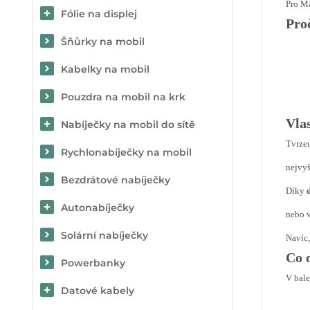
Pro Ma
Fólie na displej
Pro
Šňůrky na mobil
Kabelky na mobil
Pouzdra na mobil na krk
Vla
Nabíječky na mobil do sítě
Tvrzen
Rychlonabíječky na mobil
nejvyš
Bezdrátové nabíječky
Díky
Autonabíječky
nebo v
Solární nabíječky
Navíc,
Co 
Powerbanky
V bale
Datové kabely