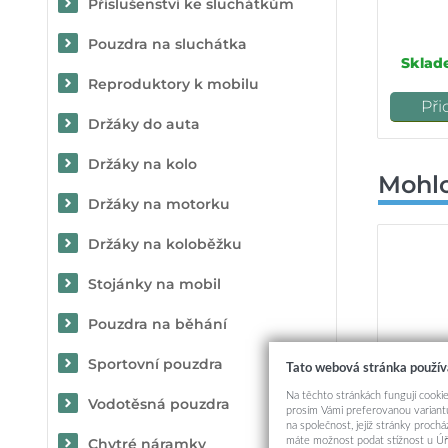
Příslušenství ke sluchátkům
Pouzdra na sluchátka
Sklad
Reproduktory k mobilu
Při
Držáky do auta
Držáky na kolo
Mohlo
Držáky na motorku
Držáky na koloběžku
Stojánky na mobil
Pouzdra na běhání
Sportovní pouzdra
Tato webová stránka použív
Na těchto stránkách fungují cookie
Vodotěsná pouzdra
prosím Vámi preferovanou variantu
na společnost, jejíž stránky proch
máte možnost podat stížnost u Úř
Chytré náramky