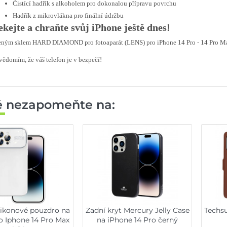
Čistící hadřík s alkoholem pro dokonalou přípravu povrchu
Hadřík z mikrovlákna pro finální údržbu
kejte a chraňte svůj iPhone ještě dnes!
eným sklem HARD DIAMOND pro fotoaparát (LENS) pro iPhone 14 Pro - 14 Pro Max zís
 vědomím, že váš telefon je v bezpečí!
ě nezapomeňte na:
likonové pouzdro na
Zadní kryt Mercury Jelly Case
Techsu
o Iphone 14 Pro Max
na iPhone 14 Pro černý