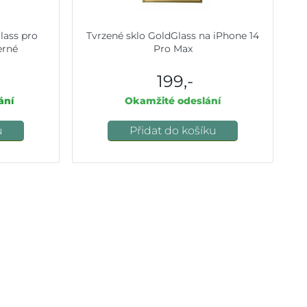
lass pro
Tvrzené sklo GoldGlass na iPhone 14
erné
Pro Max
199,-
ání
Okamžité odeslání
u
Přidat do košíku