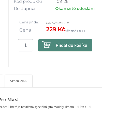
Kód produktu
109126
Dostupnost
Okamžité odeslání
Cena jinde:
320 Kč
včetně DPH
229 Kč
Cena
včetně DPH
Přidat do košíku
Srpen 2026
 Pro Max!
edení, které je navrženo speciálně pro modely iPhone 14 Pro a 14