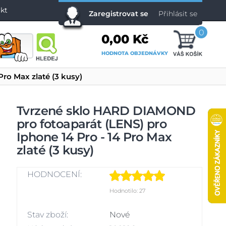
kt
Zaregistrovat se
Přihlásit se
0
0,00 Kč
HODNOTA OBJEDNÁVKY
ro Max zlaté (3 kusy)
Tvrzené sklo HARD DIAMOND
pro fotoaparát (LENS) pro
Iphone 14 Pro - 14 Pro Max
zlaté (3 kusy)
HODNOCENÍ:
Hodnotilo: 27
Stav zboží:
Nové