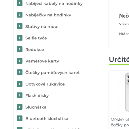
Nabíjecí kabely na hodinky
Nabíječky na hodinky
Neče
S tvrz
Stativy na mobil
klid s
Selfie tyče
Redukce
Určit
Paměťové karty
Čtečky paměťových karet
Dotykové rukavice
Flash disky
Sluchátka
Bluetooth sluchátka
Měkké si
čočky pr