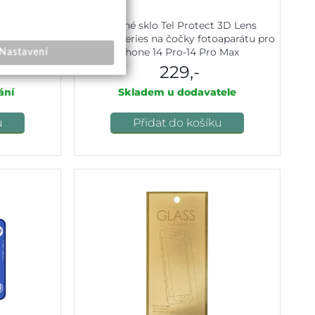
hone 14 Pro
Tvrzené sklo Tel Protect 3D Lens
fitová
Aramid Series na čočky fotoaparátu pro
iPhone 14 Pro-14 Pro Max
Nastavení
229,-
ání
Skladem u dodavatele
u
Přidat do košíku