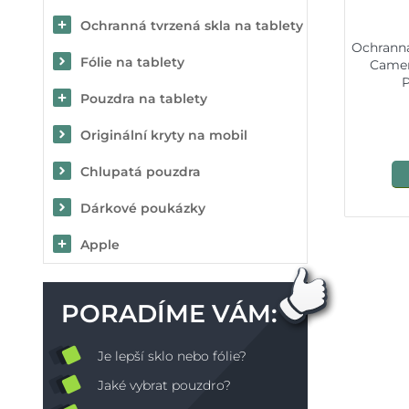
Ochranná tvrzená skla na tablety
Ochranná
Fólie na tablety
Camer
P
Pouzdra na tablety
Originální kryty na mobil
Chlupatá pouzdra
Dárkové poukázky
Apple
PORADÍME VÁM:
Je lepší sklo nebo fólie?
Jaké vybrat pouzdro?