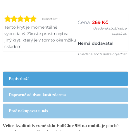
Hodnotilo: 9
Cena
269 Kč
Tento kryt je momentálně
Uvedené zboží nelze
vyprodaný. Zkuste prosím vybrat
objednat.
jiný kryt, který je v tomto okamžiku
Nemá dodavatel
skladem.
Uvedené zboží nelze objednat.
Popis zboží
Dopravné od dvou kusů zdarma
Proč nakupovat u nás
Velice kvalitní tvrzené sklo FullGlue 9H na mobil
- je ploché