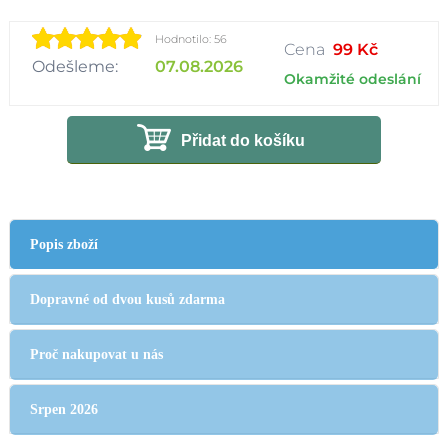
Hodnotilo: 56
Cena
99 Kč
Odešleme:
07.08.2026
Okamžité odeslání
Přidat do košíku
Popis zboží
Dopravné od dvou kusů zdarma
Proč nakupovat u nás
Srpen 2026