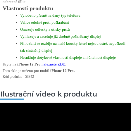
ochranné fólie.
Vlastnosti produktu
Vyrobeno přesně na daný typ telefonu
Velice odolné proti poškrábání
Omezuje odlesky a otisky prstů
Vyhlazuje a zaceluje již drobně poškrábaný displej
Při rozbití se rozbije na malé kousky, které nejsou ostré, nepoškodí
tak chráněný displej
Nesnižuje dotykové vlastnosti displeje ani čitelnost displeje
Kryty na
iPhone 12 Pro
naleznete ZDE
.
Toto sklo je určeno pro mobil
iPhone 12 Pro.
Kód produktu
53842
Ilustrační video k produktu