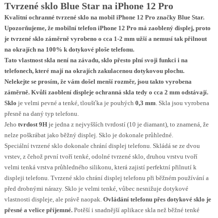
Tvrzené sklo Blue Star na iPhone 12 Pro
Kvalitní ochranné tvrzené sklo na mobil iPhone 12 Pro značky Blue Star.
Upozorňujeme, že mobilní telefon iPhone 12 Pro má zaoblený displej, proto
je tvrzené sklo záměrně vyrobeno o cca 1-2 mm užší a nemusí tak přilnout
na okrajích na 100% k dotykové ploše telefonu.
Tato vlastnost skla není na závadu, sklo přesto plní svoji funkci i na
telefonech, které mají na okrajích zakulacenou dotykovou plochu.
Nelekejte se prosím, že vám došel menší rozměr, jsou takto vyrobena
záměrně. Kvůli zaoblení displeje ochranná skla tedy o cca 2 mm odstávají.
Sklo
je velmi pevné a tenké, tloušťka je pouhých
0,3 mm
. Skla jsou vyrobena
přesně na daný typ telefonu.
Jeho
tvrdost 9H
je jedna z nejvyšších tvrdostí (10 je diamant), to znamená, že
nelze poškrábat jako běžný displej. Sklo je dokonale průhledné.
Speciální tvrzené sklo dokonale chrání displej telefonu. Skládá se ze dvou
vrstev, z čehož první tvoří tenké, odolné tvrzené sklo, druhou vrstvu tvoří
velmi tenká vrstva průhledného silikonu, která zajistí perfektní přilnutí k
displeji telefonu. Tvrzené sklo chrání displej telefonu při běžném používání a
před drobnými nárazy. Sklo je velmi tenké, vůbec nesnižuje dotykové
vlastnosti displeje, ale právě naopak.
Ovládání telefonu přes dotykové sklo je
přesné a velice příjemné.
Potěší i snadnější aplikace skla než běžné tenké