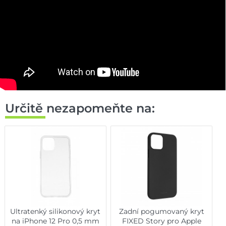
Určitě nezapomeňte na:
Ultratenký silikonový kryt
Zadní pogumovaný kryt
na iPhone 12 Pro 0,5 mm
FIXED Story pro Apple