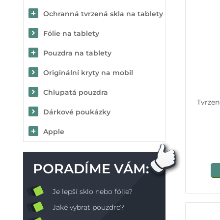
Ochranná tvrzená skla na tablety
Fólie na tablety
Pouzdra na tablety
Originální kryty na mobil
Chlupatá pouzdra
Tvrzen
Dárkové poukázky
Apple
PORADÍME VÁM:
Je lepší sklo nebo fólie?
Jaké vybrat pouzdro?