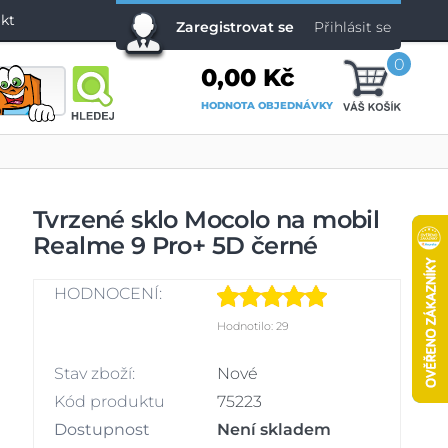
kt
Zaregistrovat se
Přihlásit se
0
0,00 Kč
HODNOTA OBJEDNÁVKY
Tvrzené sklo Mocolo na mobil
Realme 9 Pro+ 5D černé
HODNOCENÍ:
Hodnotilo: 29
Stav zboží:
Nové
Kód produktu
75223
Dostupnost
Není skladem