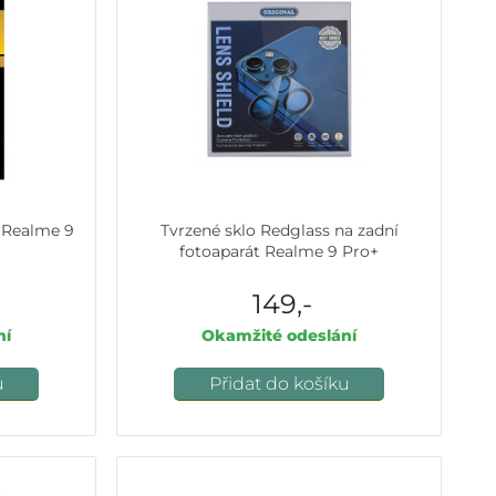
a Realme 9
Tvrzené sklo Redglass na zadní
fotoaparát Realme 9 Pro+
149,-
ní
Okamžité odeslání
u
Přidat do košíku