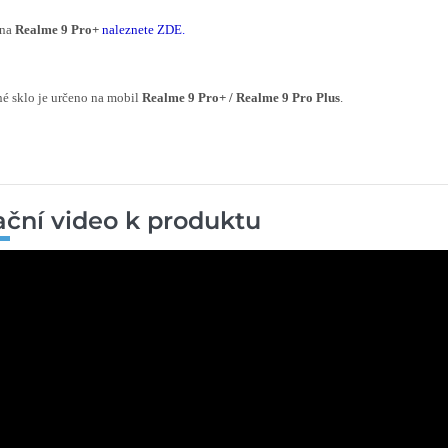
 na
Realme 9 Pro+
naleznete ZDE
.
é sklo je určeno na mobil
Realme 9 Pro+ / Realme 9 Pro Plus
.
rační video k produktu