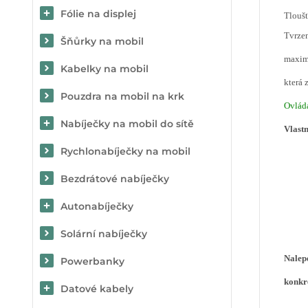
Fólie na displej
Tlouš
Tvrzen
Šňůrky na mobil
maximá
Kabelky na mobil
která 
Pouzdra na mobil na krk
Ovládá
Nabíječky na mobil do sítě
Vlastn
Rychlonabíječky na mobil
Bezdrátové nabíječky
Autonabíječky
Solární nabíječky
Nalepe
Powerbanky
konkré
Datové kabely