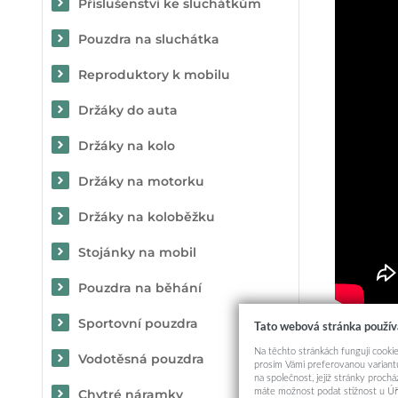
Příslušenství ke sluchátkům
Pouzdra na sluchátka
Reproduktory k mobilu
Držáky do auta
Držáky na kolo
Držáky na motorku
Držáky na koloběžku
Stojánky na mobil
Pouzdra na běhání
Sportovní pouzdra
Tato webová stránka použív
Určit
Na těchto stránkách fungují cookie
Vodotěsná pouzdra
prosím Vámi preferovanou variantu
na společnost, jejíž stránky proch
máte možnost podat stížnost u Úř
Chytré náramky