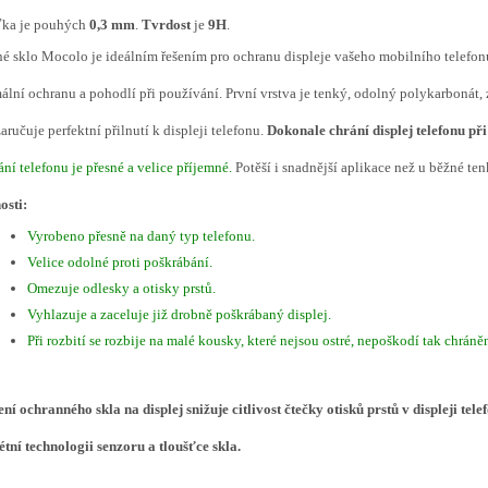
ťka je pouhých
0,3 mm
.
Tvrdost
je
9H
.
é sklo Mocolo je ideálním řešením pro ochranu displeje vašeho mobilního telefonu 
lní ochranu a pohodlí při používání. První vrstva je tenký, odolný polykarbonát, 
zaručuje perfektní přilnutí k displeji telefonu.
Dokonale chrání displej telefonu p
ní telefonu je přesné a velice příjemné.
Potěší i snadnější aplikace než u běžné ten
osti:
Vyrobeno přesně na daný typ telefonu.
Velice odolné proti poškrábání.
Omezuje odlesky a otisky prstů.
Vyhlazuje a zaceluje již drobně poškrábaný displej.
Při rozbití se rozbije na malé kousky, které nejsou ostré, nepoškodí tak chráně
ní ochranného skla na displej snižuje citlivost čtečky otisků prstů v displeji tel
tní technologii senzoru a tloušťce skla.