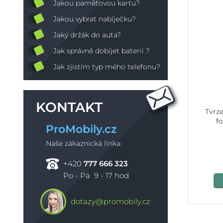
Jakou paměťovou kartu?
Jakou vybrat nabíječku?
Jaký držák do auta?
Jak správně dobíjet baterii ?
Jak zjistím typ mého telefonu?
KONTAKT
Tvrz
f
ProMobily.cz
Naše zákaznická linka:
+420
777 666 323
Po - Pá 9 - 17 hod
dotazy@promobily.cz