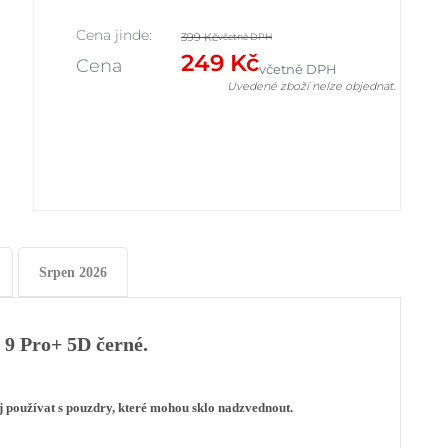
Cena jinde:
399 Kč
včetně DPH
249 Kč
Cena
včetně DPH
Uvedené zboží nelze objednat.
Srpen 2026
 9 Pro+ 5D černé.
j používat s pouzdry, které mohou sklo nadzvednout.