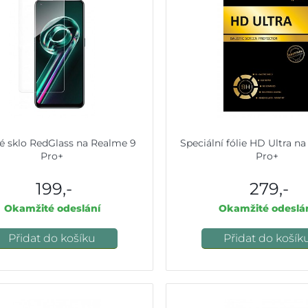
é sklo RedGlass na Realme 9
Speciální fólie HD Ultra n
Pro+
Pro+
199,-
279,-
Okamžité odeslání
Okamžité odeslá
Přidat do košíku
Přidat do košík