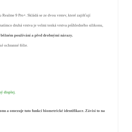
Realme 9 Pro+. Skládá se ze dvou vrstev, které zajišťují
zatímco druhá vrstva je velmi tenká vrstva průhledného silikonu,
ři běžném používání a před drobnými nárazy.
ké ochranné fólie.
ný displej.
efonu a omezuje tuto funkci biometrické identifikace. Závisí to na