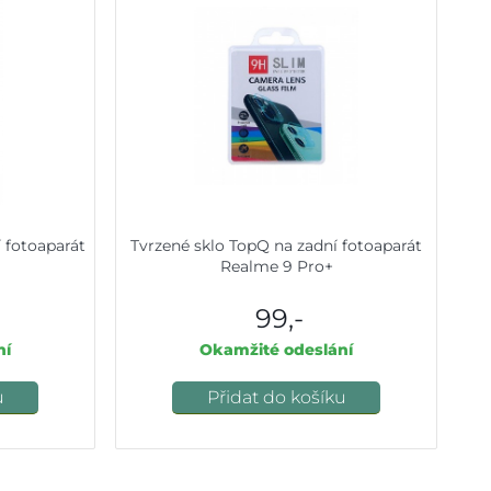
í fotoaparát
Tvrzené sklo TopQ na zadní fotoaparát
Realme 9 Pro+
99,-
ní
Okamžité odeslání
u
Přidat do košíku