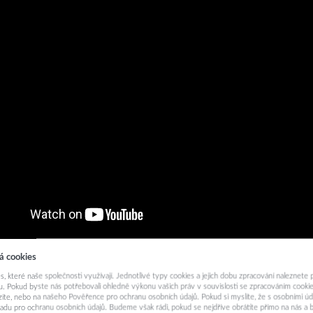
á cookies
ě nezapomeňte na:
s, které naše společnosti využívají. Jednotlivé typy cookies a jejich dobu zpracování naleznete
. Pokud byste nás potřebovali ohledně výkonu vašich práv v souvislosti se zpracováním cookie
ázíte, nebo na našeho Pověřence pro ochranu osobních údajů. Pokud si myslíte, že s osobními úd
adu pro ochranu osobních údajů. Budeme však rádi, pokud se nejdříve obrátíte přímo na nás 