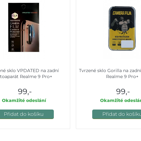
ené sklo VPDATED na zadní
Tvrzené sklo Gorilla na zadn
otoaparát Realme 9 Pro+
Realme 9 Pro+
99,-
99,-
Okamžité odeslání
Okamžité odeslá
Přidat do košíku
Přidat do košík