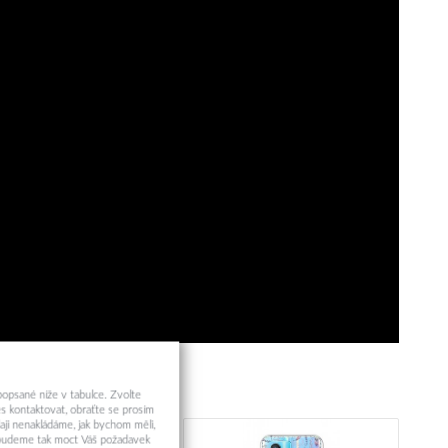
 popsané níže v tabulce. Zvolte
s kontaktovat, obraťte se prosím
aji nenakládáme, jak bychom měli,
a budeme tak moct Váš požadavek