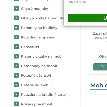
obratem vyřešit.
Chytré hodinky
Obaly a kryty na hodinky
Řemínky na hodinky
Zadní s
Pouzdra na opasek
na Rea
Popsocket
Okam
Prsteny držáky na mobil
Gamepady na mobil
Při
Fotopříslušenství
Mohlo
Baterie do mobilu
Pouzdra na kreditní karty
Přívěsky na mobil