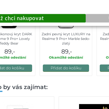
ilikonový kryt DARK
Zadní pevný kryt LUXURY na
Zad
lme 9 Pro+ Lovely
Realme 9 Pro+ Marble šedo-
Real
Teddy Bear
zlatý
89,-
89,-
žité odeslání
Okamžité odeslání
O
dat do košíku
Přidat do košíku
 by vás zajímat: