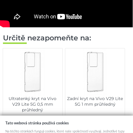
Určitě nezapomeňte na:
Ultratenký kryt na Vivo
Zadní kryt na Vivo V29 Lite
V29 Lite 5G 0,5 mm
5G 1 mm průhledný
průhledný
149,-
189,-
Tato webová stránka používá cookies
Okamžité odeslání
Okamžité odeslání
Na těchto stránkách fungují cookies, které naše společnosti využívají. Jednotlivé typy