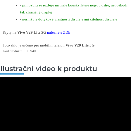
-
při rozbití se rozbije na malé kousky, které nejsou ostré, nepoškodí
tak chráněný displej
-
nesnižuje dotykové vlastnosti displeje ani čitelnost displeje
Kryty na
Vivo V29 Lite 5G
naleznete ZDE
.
Toto sklo je určeno pro mobilní telefon
Vivo V29 Lite 5G
.
Kód produktu
110949
Ilustrační video k produktu