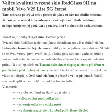
Velice kvalitní tvrzené sklo RedGlass 9H na
mobil Vivo V29 Lite 5G černé
.
Tato ochrana pokrývá celou přední dotykovou část mobilního telefonu.
Jelikož je tvrzené sklo vyrobeno až k okrajům mobilního telefonu,
nedoporučujeme jej používat s pouzdry, které mohou sklo nadzvednout.
Tloušťka je pouhých
0,24 mm
.
Tvrdost je 9H
.
Tvrzené sklo RedGlass je dokonalým společníkem pro váš mobilní telefon.
Dokonale chrání displej telefonu
a to díky svému jedinečnému složení. Skládá
se ze dvou vrstev: první tvoří tenký, odolný polykarbonát, zatímco druhou
vrstvu tvoří velmi tenká vrstva průhledného silikonu, která zajistí perfektní
přilnutí k displeji telefonu.
Tvrzené sklo chrání displej telefonu při běžném
používání a před drobnými nárazy.
Je velmi tenká, vůbec nesnižuje dotykové
vlastnosti displeje.
Ovládání telefonu je přesné a velice příjemné
. Potěší i
snadnější aplikace než u běžné tenké ochranné fólie.
Vlastnosti:
- vyrobeno přesně na daný typ telefonu
-
velice odolné proti poškrábání
-
omezuje odlesky a otisky prstů
-
vyhlazuje a zaceluje již drobně poškrábaný displej