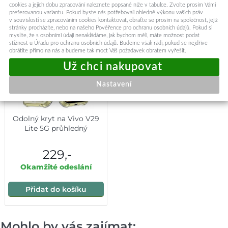
cookies a jejich dobu zpracování naleznete popsané níže v tabulce. Zvolte prosím Vámi
Přidat do košíku
Přidat do košíku
preferovanou variantu. Pokud byste nás potřebovali ohledně výkonu vašich práv
v souvislosti se zpracováním cookies kontaktovat, obraťte se prosím na společnost, jejíž
stránky procházíte, nebo na našeho Pověřence pro ochranu osobních údajů. Pokud si
myslíte, že s osobními údaji nenakládáme, jak bychom měli, máte možnost podat
stížnost u Úřadu pro ochranu osobních údajů. Budeme však rádi, pokud se nejdříve
obrátíte přímo na nás a budeme tak moct Váš požadavek obratem vyřešit.
Nastavení
Odolný kryt na Vivo V29
Lite 5G průhledný
229,-
Okamžité odeslání
Přidat do košíku
Mohlo by vás zajímat: