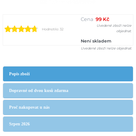
Cena
99 Kč
Uvedené zboží nelze
Hodnotilo: 32
objednat.
Není skladem
Uvedené zboží nelze objednat.
Popis zboží
Dopravné od dvou kusů zdarma
Proč nakupovat u nás
Srpen 2026