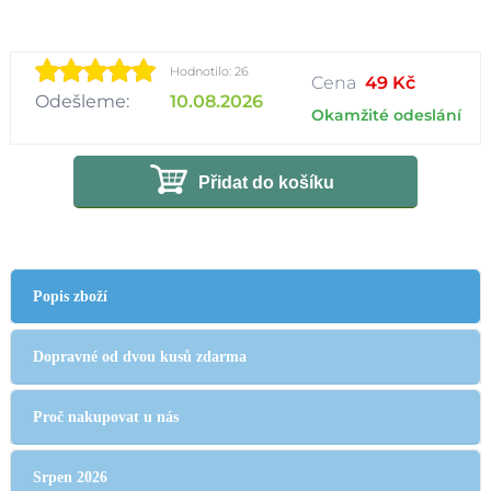
Hodnotilo: 26
Cena
49 Kč
Odešleme:
10.08.2026
Okamžité odeslání
Přidat do košíku
Popis zboží
Dopravné od dvou kusů zdarma
Proč nakupovat u nás
Srpen 2026