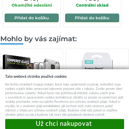
Okamžité odeslání
Centrální sklad
Přidat do košíku
Přidat do košíku
Mohlo by vás zajímat:
Tato webová stránka používá cookies
Na těchto stránkách fungují cookies, které naše společnosti využívají. Jednotlivé typy
cookies a jejich dobu zpracování naleznete popsané níže v tabulce. Zvolte prosím Vámi
preferovanou variantu. Pokud byste nás potřebovali ohledně výkonu vašich práv
v souvislosti se zpracováním cookies kontaktovat, obraťte se prosím na společnost, jejíž
stránky procházíte, nebo na našeho Pověřence pro ochranu osobních údajů. Pokud si
myslíte, že s osobními údaji nenakládáme, jak bychom měli, máte možnost podat
stížnost u Úřadu pro ochranu osobních údajů. Budeme však rádi, pokud se nejdříve
obrátíte přímo na nás a budeme tak moct Váš požadavek obratem vyřešit.
Techsuit TitanGlass FullCover
Flexibilní sklo ESR na iPhone
(2 ks) iPhone 14 Pro Max
14 Pro Max