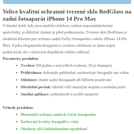
Velice kvalitní ochranné tvrzené sklo RedGlass na
zadní fotoaparát iPhone 14 Pro Max
V dnešní době, kdy jsou mobilní telefony našimi nepostradatelnými
společníky, je důležité chránit je před poškozením. Tvrzené sklo RedGlass je
ideálním řešením pro ochranu zadní čočky fotoaparátu vašeho iPhone 14 Pro
Max. S jeho elegantním designem a vysokou odolností se stane nejen
praktickým, ale i stylovým doplňkem vašeho zařízení.
Parametry produktu:
Tvrdost:
9H (jedna z nejvyšších tvrdostí, 10 je diamant)
Průhlednost:
dokonale průhledné, nezkresluje fotografie ani videa
Odolnost:
chrání zadní fotoaparát při běžném používání
Oleofobní povlak:
odolné vůči mastným stopám a otiskům prstů
Snadná aplikace:
jednoduché a rychlé nasazení
Výhody produktu:
Maximální ochrana zadních čoček fotoaparátu
Zachování kvality fotografií a videí
Odolnost vůči každodennímu opotřebení