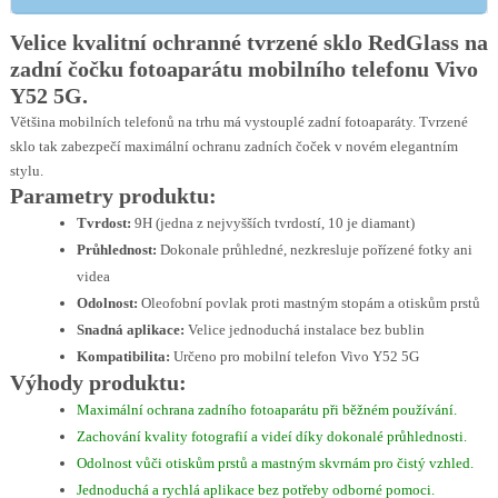
Velice kvalitní ochranné tvrzené sklo RedGlass na
zadní čočku fotoaparátu mobilního telefonu Vivo
Y52 5G.
Většina mobilních telefonů na trhu má vystouplé zadní fotoaparáty. Tvrzené
sklo tak zabezpečí maximální ochranu zadních čoček v novém elegantním
stylu.
Parametry produktu:
Tvrdost:
9H (jedna z nejvyšších tvrdostí, 10 je diamant)
Průhlednost:
Dokonale průhledné, nezkresluje pořízené fotky ani
videa
Odolnost:
Oleofobní povlak proti mastným stopám a otiskům prstů
Snadná aplikace:
Velice jednoduchá instalace bez bublin
Kompatibilita:
Určeno pro mobilní telefon Vivo Y52 5G
Výhody produktu:
Maximální ochrana zadního fotoaparátu při běžném používání.
Zachování kvality fotografií a videí díky dokonalé průhlednosti.
Odolnost vůči otiskům prstů a mastným skvrnám pro čistý vzhled.
Jednoduchá a rychlá aplikace bez potřeby odborné pomoci.