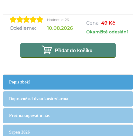
Hodnotilo: 26
Cena
49 Kč
Odešleme:
10.08.2026
Okamžité odeslání
Přidat do košíku
Popis zboží
Dopravné od dvou kusů zdarma
Proč nakupovat u nás
Srpen 2026