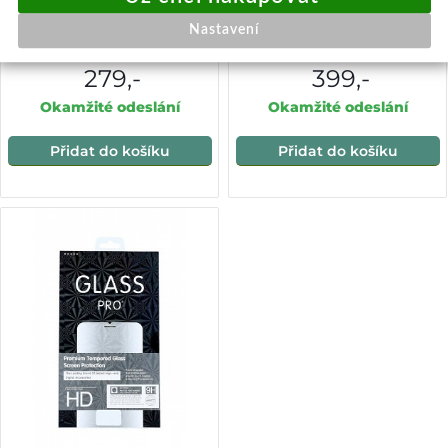
Speciální fólie HD Ultra na
Set ochrany displeje RedGlass
Nastavení
Vivo Y52 5G
na Vivo Y52 5G Triple Pack
279,-
399,-
Okamžité odeslání
Okamžité odeslání
Přidat do košíku
Přidat do košíku