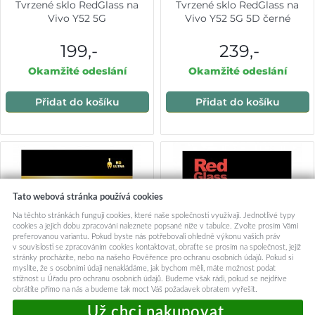
Tvrzené sklo RedGlass na
Tvrzené sklo RedGlass na
Vivo Y52 5G
Vivo Y52 5G 5D černé
199,-
239,-
Okamžité odeslání
Okamžité odeslání
Přidat do košíku
Přidat do košíku
Tato webová stránka používá cookies
Na těchto stránkách fungují cookies, které naše společnosti využívají. Jednotlivé typy
cookies a jejich dobu zpracování naleznete popsané níže v tabulce. Zvolte prosím Vámi
preferovanou variantu. Pokud byste nás potřebovali ohledně výkonu vašich práv
v souvislosti se zpracováním cookies kontaktovat, obraťte se prosím na společnost, jejíž
stránky procházíte, nebo na našeho Pověřence pro ochranu osobních údajů. Pokud si
myslíte, že s osobními údaji nenakládáme, jak bychom měli, máte možnost podat
stížnost u Úřadu pro ochranu osobních údajů. Budeme však rádi, pokud se nejdříve
obrátíte přímo na nás a budeme tak moct Váš požadavek obratem vyřešit.