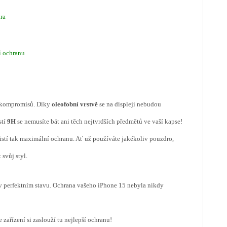
ra
í ochranu
z kompromisů. Díky
oleofobní vrstvě
se na displeji nebudou
stí
9H
se nemusíte bát ani těch nejtvrdších předmětů ve vaší kapse!
jistí tak maximální ochranu. Ať už používáte jakékoliv pouzdro,
 svůj styl.
 v perfektním stavu. Ochrana vašeho iPhone 15 nebyla nikdy
 zařízení si zaslouží tu nejlepší ochranu!