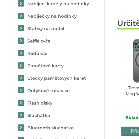
Nabíjecí kabely na hodinky
Nabíječky na hodinky
Určit
Stativy na mobil
Selfie tyče
Redukce
Paměťové karty
Čtečky paměťových karet
Techs
Dotykové rukavice
MagSa
Flash disky
Sluchátka
Sklad
Bluetooth sluchátka
Při