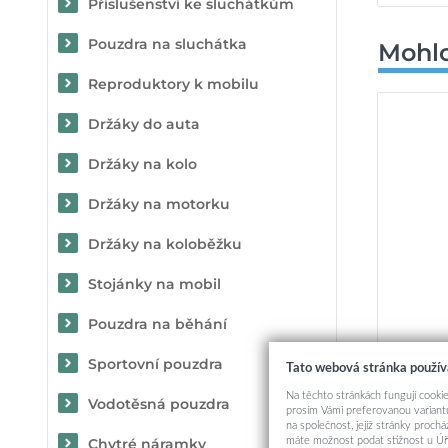
Příslušenství ke sluchátkům
Pouzdra na sluchátka
Mohlo
Reproduktory k mobilu
Držáky do auta
Držáky na kolo
Držáky na motorku
Držáky na koloběžku
Stojánky na mobil
Pouzdra na běhání
ANAN
Sportovní pouzdra
Tato webová stránka použív
otis
Na těchto stránkách fungují cookie
Vodotěsná pouzdra
prosím Vámi preferovanou variantu
na společnost, jejíž stránky proch
máte možnost podat stížnost u Úř
Chytré náramky