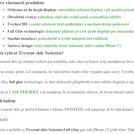
vé vlastnosti produktu:
Ochrana až do krajů displeje:
maximální ochrana displeje i při použití pouzd
Oleofobní vrstva:
zabraňuje ulpívání otisků prstů a usnadňuje údržbu
Tvrdost 9H:
vysoká odolnost proti poškrábání a mechanickému poškození
Full Glue technologie:
dokonalé přilnutí po celé ploše displeje pro maximáln
Snadná instalace:
jednoduché a rychlé nalepení bez bublinek
Stylový design:
černý rámeček, který dokonale ladí s vaším iPhone 15
si vybrat Tvrzené sklo Swissten?
vrzené sklo je ideální volbou pro každého, kdo chce ochránit svůj smartphone be
at otisky prstů, což znamená, že váš telefon bude vždy vypadat jako nový. S tvrdo
, díky
full glue
technologii, se sklo dokonale přizpůsobí tvaru vašeho displeje a za
klo je
CASE FRIENDLY
, což znamená, že se nemusíte obávat, že byste museli měnit
 balení:
tvrzené sklo je pečlivě baleno v blistru SWISSTEN, což zaručuje, že k vám dorazí
ušší!
jte a pořiďte si
Tvrzené sklo Swissten Full Glue
pro váš iPhone 15 ještě dnes. Vaše