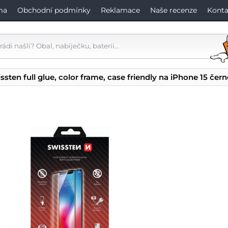
ma
Obchodní podmínky
Reklamace
Naše recenze
Konta
ssten full glue, color frame, case friendly na iPhone 15 čern