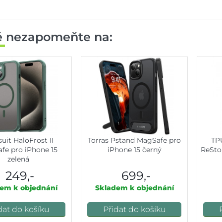
ě nezapomeňte na:
uit HaloFrost II
Torras Pstand MagSafe pro
TP
fe pro iPhone 15
iPhone 15 černý
ReStor
zelená
249,-
699,-
em k objednání
Skladem k objednání
dat do košíku
Přidat do košíku