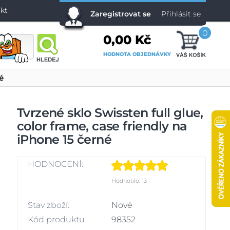
kt
Zaregistrovat se
Přihlásit se
0
0,00 Kč
HODNOTA OBJEDNÁVKY
é
Tvrzené sklo Swissten full glue,
color frame, case friendly na
iPhone 15 černé
HODNOCENÍ:
Hodnotilo: 13
Stav zboží:
Nové
Kód produktu
98352