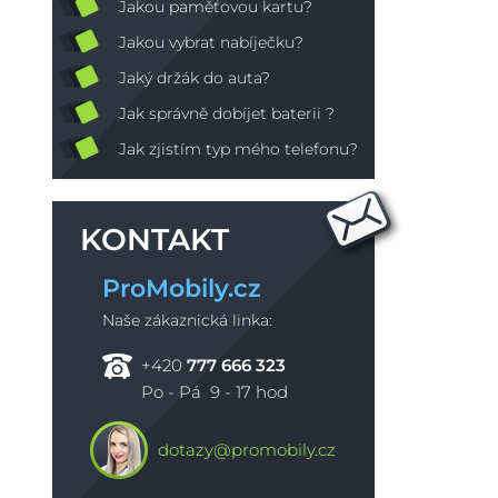
Jakou paměťovou kartu?
Jakou vybrat nabíječku?
Jaký držák do auta?
Jak správně dobíjet baterii ?
Jak zjistím typ mého telefonu?
KONTAKT
ProMobily.cz
Naše zákaznická linka:
+420
777 666 323
Po - Pá 9 - 17 hod
dotazy@promobily.cz