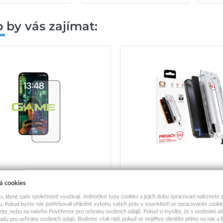
 by vás zajímat:
K 2.5D ochranné sklo proti
Tvrzené sklo Tel Protect Du
á cookies
kům prstů iPhone 15 černé
Fit Privacy 6D pro iPhone
s, které naše společnosti využívají. Jednotlivé typy cookies a jejich dobu zpracování naleznete
269,-
229,-
. Pokud byste nás potřebovali ohledně výkonu vašich práv v souvislosti se zpracováním cookie
ázíte, nebo na našeho Pověřence pro ochranu osobních údajů. Pokud si myslíte, že s osobními úd
adu pro ochranu osobních údajů. Budeme však rádi, pokud se nejdříve obrátíte přímo na nás 
Okamžité odeslání
Skladem u dodavat