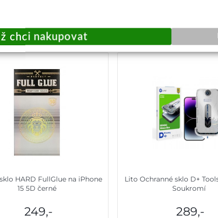
Přidat do košíku
Přidat do košík
 sklo HARD FullGlue na iPhone
Lito Ochranné sklo D+ Tool
15 5D černé
Soukromí
249,-
289,-