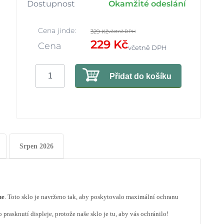
Dostupnost
Okamžité odeslání
Cena jinde:
329 Kč
včetně DPH
229 Kč
Cena
včetně DPH
Přidat do košíku
Srpen 2026
ue
. Toto sklo je navrženo tak, aby poskytovalo maximální ochranu
prasknutí displeje, protože naše sklo je tu, aby vás ochránilo!