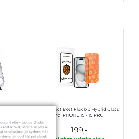
st-Free Easy
Tel Protect Best Flexible Hybrid Glass
 15 černé
pro IPHONE 15 - 15 PRO
 popsané níže v tabulce. Zvolte
199,-
s kontaktovat, obraťte se prosím
aji nenakládáme, jak bychom měli,
a budeme tak moct Váš požadavek
ele
Skladem u dodavatele