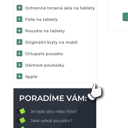
Ochranná tvrzená skla na tablety
Fólie na tablety
Pouzdra na tablety
Originální kryty na mobil
Chlupatá pouzdra
Dárkové poukázky
Apple
PORADÍME VÁM:
Je lepší sklo nebo fólie?
Jaké vybrat pouzdro?