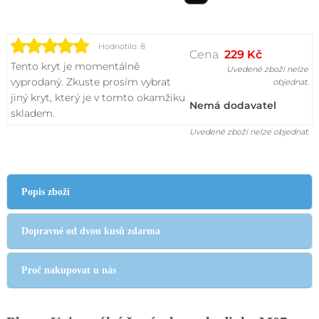
Hodnotilo: 8
Cena
229 Kč
Tento kryt je momentálně
Uvedené zboží nelze
vyprodaný. Zkuste prosím vybrat
objednat.
jiný kryt, který je v tomto okamžiku
Nemá dodavatel
skladem.
Uvedené zboží nelze objednat.
Popis zboží
Dopravné od dvou kusů zdarma
Proč nakupovat u nás