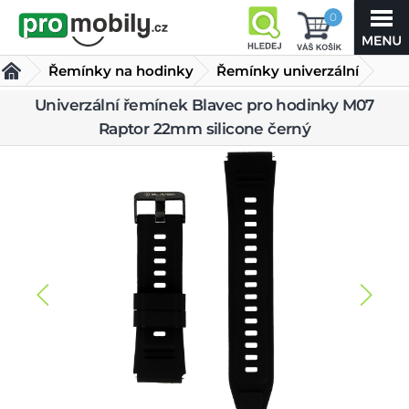
0
Řemínky na hodinky
Řemínky univerzální
Univerzální řemínek Blavec pro hodinky M07
Univerzální řemínek Blavec pro hodinky M07 Raptor
Raptor 22mm silicone černý
22mm silicone černý