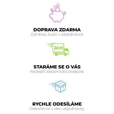
DOPRAVA ZDARMA
Od dvou kusů v objednávce
STARÁME SE O VÁS
Nejlepší zákaznická podpora
RYCHLE ODESÍLÁME
Odesíláme v den objednávky