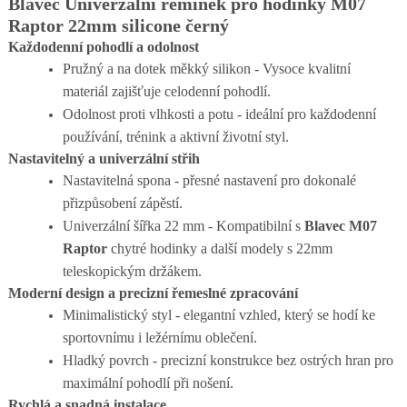
Blavec Univerzální řemínek pro hodinky M07
Raptor 22mm silicone černý
Každodenní pohodlí a odolnost
Pružný a na dotek měkký silikon - Vysoce kvalitní
materiál zajišťuje celodenní pohodlí.
Odolnost proti vlhkosti a potu - ideální pro každodenní
používání, trénink a aktivní životní styl.
Nastavitelný a univerzální střih
Nastavitelná spona - přesné nastavení pro dokonalé
přizpůsobení zápěstí.
Univerzální šířka 22 mm - Kompatibilní s
Blavec M07
Raptor
chytré hodinky a další modely s 22mm
teleskopickým držákem.
Moderní design a precizní řemeslné zpracování
Minimalistický styl - elegantní vzhled, který se hodí ke
sportovnímu i ležérnímu oblečení.
Hladký povrch - precizní konstrukce bez ostrých hran pro
maximální pohodlí při nošení.
Rychlá a snadná instalace