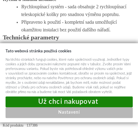
Rychloupínací systém - sada obsahuje 2 rychloupínací
teleskopické kolíky pro snadnou výměnu popruhu.
Připraveno k použití - kompletní sada umožňující
okamžitou instalaci bez použití dalšího nářadí.
Technické parametry
Materiál:
Silikon
Tato webová stránka používá cookies
Šířka:
22 mm
Barva:
Černá
Na těchto stránkách fungují cookies, které naše společnosti využívají. Jednotlivé typy
cookies a jejich dobu zpracování naleznete popsané níže v tabulce. Zvolte prosím Vámi
Kompatibilita:
Blavec M07 Raptor a další hodinky s 22mm
preferovanou variantu. Pokud byste nás potřebovali ohledně výkonu vašich práv
v souvislosti se zpracováním cookies kontaktovat, obraťte se prosím na společnost, jejíž
teleskopickým držákem
stránky procházíte, nebo na našeho Pověřence pro ochranu osobních údajů. Pokud si
Spona:
Nastavitelná
myslíte, že s osobními údaji nenakládáme, jak bychom měli, máte možnost podat
stížnost u Úřadu pro ochranu osobních údajů. Budeme však rádi, pokud se nejdříve
Výhody produktu
obrátíte přímo na nás a budeme tak moct Váš požadavek obratem vyřešit.
Pohodlné nošení po celý den díky měkkému silikonu.
Odolnost vůči vlhkosti a potu pro aktivní životní styl.
Univerzální design, který se hodí k jakémukoliv outfitu.
Nastavení
Snadná instalace bez potřeby nářadí.
Kód produktu
137386