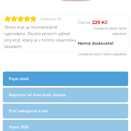
Hodnotilo: 35
Cena
229 Kč
Tento kryt je momentálně
Uvedené zboží nelze
vyprodaný. Zkuste prosím vybrat
objednat.
jiný kryt, který je v tomto okamžiku
Nemá dodavatel
skladem.
Uvedené zboží nelze objednat.
Popis zboží
Dopravné od dvou kusů zdarma
Proč nakupovat u nás
Srpen 2026