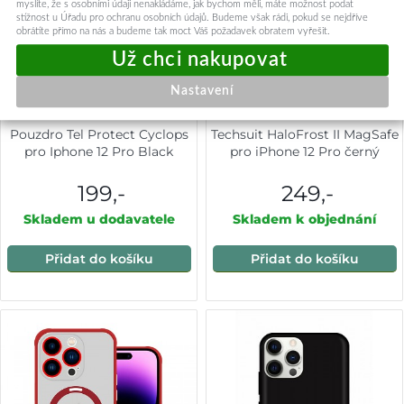
myslíte, že s osobními údaji nenakládáme, jak bychom měli, máte možnost podat
stížnost u Úřadu pro ochranu osobních údajů. Budeme však rádi, pokud se nejdříve
obrátíte přímo na nás a budeme tak moct Váš požadavek obratem vyřešit.
Nastavení
Pouzdro Tel Protect Cyclops
Techsuit HaloFrost II MagSafe
pro Iphone 12 Pro Black
pro iPhone 12 Pro černý
199,-
249,-
Skladem u dodavatele
Skladem k objednání
Přidat do košíku
Přidat do košíku