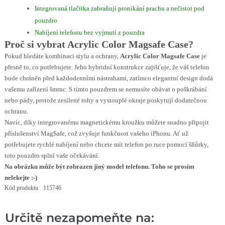
Integrovaná tlačítka zabraňují pronikání prachu a nečistot pod
pouzdro
Nabíjení telefonu bez vyjmutí z pouzdra
Proč si vybrat Acrylic Color Magsafe Case?
Pokud hledáte kombinaci stylu a ochrany,
Acrylic Color Magsafe Case
je
přesně to, co potřebujete. Jeho hybridní konstrukce zajišťuje, že váš telefon
bude chráněn před každodenními nástrahami, zatímco elegantní design dodá
vašemu zařízení šmrnc. S tímto pouzdrem se nemusíte obávat o poškrábání
nebo pády, protože zesílené rohy a vystouplé okraje poskytují dodatečnou
ochranu.
Navíc, díky integrovanému magnetickému kroužku můžete snadno připojit
příslušenství MagSafe, což zvyšuje funkčnost vašeho iPhonu. Ať už
potřebujete rychlé nabíjení nebo chcete mít telefon po ruce pomocí šňůrky,
toto pouzdro splní vaše očekávání.
Na obrázku může být zobrazen jiný model telefonu. Toho se prosím
nelekejte :-)
Kód produktu
115746
Určitě nezapomeňte na: