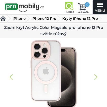
0
iPhone
iPhone 12 Pro
Kryty iPhone 12 Pro
Zadní kryt Acrylic Color Magsafe pro Iphone 12 Pro
Zadní kryt Acrylic Color Magsafe pro Iphone 12 Pro světle
světle růžový
růžový