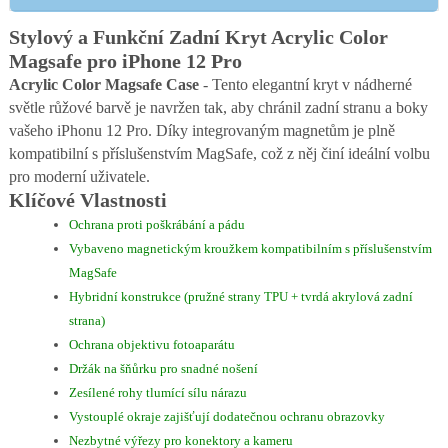
Stylový a Funkční Zadní Kryt Acrylic Color
Magsafe pro iPhone 12 Pro
Acrylic Color Magsafe Case
- Tento elegantní kryt v nádherné
světle růžové barvě je navržen tak, aby chránil zadní stranu a boky
vašeho iPhonu 12 Pro. Díky integrovaným magnetům je plně
kompatibilní s příslušenstvím MagSafe, což z něj činí ideální volbu
pro moderní uživatele.
Klíčové Vlastnosti
Ochrana proti poškrábání a pádu
Vybaveno magnetickým kroužkem kompatibilním s příslušenstvím
MagSafe
Hybridní konstrukce (pružné strany TPU + tvrdá akrylová zadní
strana)
Ochrana objektivu fotoaparátu
Držák na šňůrku pro snadné nošení
Zesílené rohy tlumící sílu nárazu
Vystouplé okraje zajišťují dodatečnou ochranu obrazovky
Nezbytné výřezy pro konektory a kameru