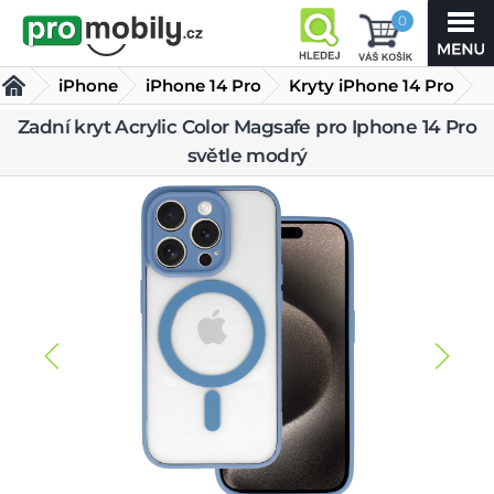
0
iPhone
iPhone 14 Pro
Kryty iPhone 14 Pro
Zadní kryt Acrylic Color Magsafe pro Iphone 14 Pro
Zadní kryt Acrylic Color Magsafe pro Iphone 14 Pro světle
světle modrý
modrý