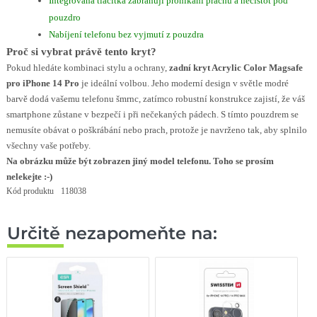
Integrovaná tlačítka zabraňují pronikání prachu a nečistot pod
pouzdro
Nabíjení telefonu bez vyjmutí z pouzdra
Proč si vybrat právě tento kryt?
Pokud hledáte kombinaci stylu a ochrany,
zadní kryt Acrylic Color Magsafe
pro iPhone 14 Pro
je ideální volbou. Jeho moderní design v světle modré
barvě dodá vašemu telefonu šmrnc, zatímco robustní konstrukce zajistí, že váš
smartphone zůstane v bezpečí i při nečekaných pádech. S tímto pouzdrem se
nemusíte obávat o poškrábání nebo prach, protože je navrženo tak, aby splnilo
všechny vaše potřeby.
Na obrázku může být zobrazen jiný model telefonu. Toho se prosím
nelekejte :-)
Kód produktu
118038
Určitě nezapomeňte na: