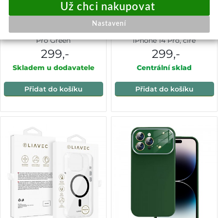
Tel Protect Magnetic Splash
TPU gelové pouzdro FIXED
Nastavení
Frosted Case pro Iphone 14
Slim AntiUV pro Apple
Pro Green
iPhone 14 Pro, čiré
299,-
299,-
Skladem u dodavatele
Centrální sklad
Přidat do košíku
Přidat do košíku