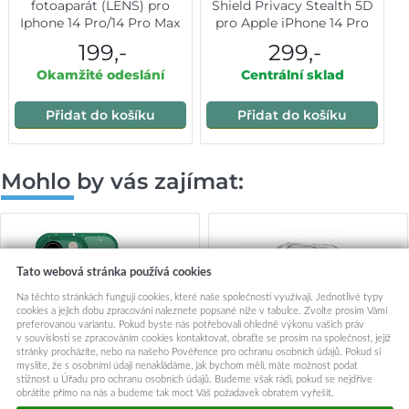
fotoaparát (LENS) pro
Shield Privacy Stealth 5D
Iphone 14 Pro/14 Pro Max
pro Apple iPhone 14 Pro
Black
199,-
299,-
Okamžité odeslání
Centrální sklad
Přidat do košíku
Přidat do košíku
Mohlo by vás zajímat:
Tato webová stránka používá cookies
Na těchto stránkách fungují cookies, které naše společnosti využívají. Jednotlivé typy
cookies a jejich dobu zpracování naleznete popsané níže v tabulce. Zvolte prosím Vámi
preferovanou variantu. Pokud byste nás potřebovali ohledně výkonu vašich práv
v souvislosti se zpracováním cookies kontaktovat, obraťte se prosím na společnost, jejíž
stránky procházíte, nebo na našeho Pověřence pro ochranu osobních údajů. Pokud si
myslíte, že s osobními údaji nenakládáme, jak bychom měli, máte možnost podat
stížnost u Úřadu pro ochranu osobních údajů. Budeme však rádi, pokud se nejdříve
obrátíte přímo na nás a budeme tak moct Váš požadavek obratem vyřešit.