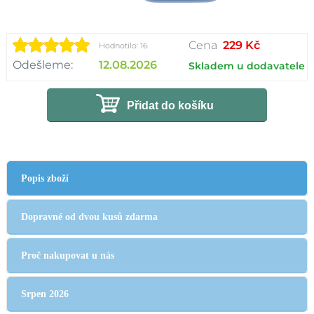
Cena
229 Kč
Hodnotilo: 16
Odešleme:
12.08.2026
Skladem u dodavatele
Přidat do košíku
Popis zboží
Dopravné od dvou kusů zdarma
Proč nakupovat u nás
Srpen 2026