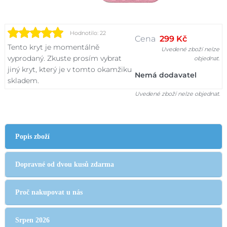
Hodnotilo: 22
Cena
299 Kč
Tento kryt je momentálně
Uvedené zboží nelze
vyprodaný. Zkuste prosím vybrat
objednat.
jiný kryt, který je v tomto okamžiku
Nemá dodavatel
skladem.
Uvedené zboží nelze objednat.
Popis zboží
Dopravné od dvou kusů zdarma
Proč nakupovat u nás
Srpen 2026