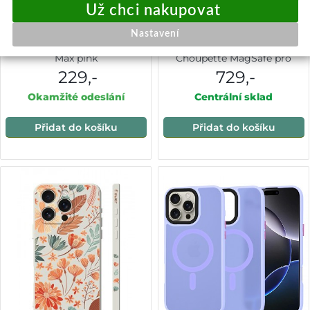
Zadní kryt Magsafe Slim
Zadní kryt Karl Lagerfeld
Nastavení
Silicone pro iPhone 16 Pro
Ringstand Karl and
Max pink
Choupette MagSafe pro
iPhone 16 Pro Max White
229,-
729,-
Okamžité odeslání
Centrální sklad
Přidat do košíku
Přidat do košíku