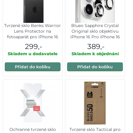
Tvrzené sklo Benks Warrior
Blueo Sapphire Crystal
Lens Protector na
Original sklo objektivu
fotoaparát pro iPhone 16
iPhone 16 Pro iPhone 16
Pro-16 Pro Max (čočka 3
Pro Max stříbrný titan
299,-
389,-
kusy) stříbrná
Skladem u dodavatele
Skladem k objednání
Přidat do košíku
Přidat do košíku
Ochranné tvrzené sklo
Tvrzené sklo Tactical pro