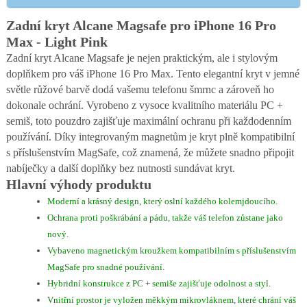
Zadní kryt Alcane Magsafe pro iPhone 16 Pro
Max - Light Pink
Zadní kryt Alcane Magsafe je nejen praktickým, ale i stylovým
doplňkem pro váš iPhone 16 Pro Max. Tento elegantní kryt v jemné
světle růžové barvě dodá vašemu telefonu šmrnc a zároveň ho
dokonale ochrání. Vyrobeno z vysoce kvalitního materiálu PC +
semiš, toto pouzdro zajišťuje maximální ochranu při každodenním
používání. Díky integrovaným magnetům je kryt plně kompatibilní
s příslušenstvím MagSafe, což znamená, že můžete snadno připojit
nabíječky a další doplňky bez nutnosti sundávat kryt.
Hlavní výhody produktu
Moderní a krásný design, který oslní každého kolemjdoucího.
Ochrana proti poškrábání a pádu, takže váš telefon zůstane jako
nový.
Vybaveno magnetickým kroužkem kompatibilním s příslušenstvím
MagSafe pro snadné používání.
Hybridní konstrukce z PC + semiše zajišťuje odolnost a styl.
Vnitřní prostor je vyložen měkkým mikrovláknem, které chrání váš