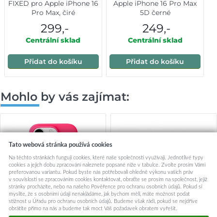
FIXED pro Apple iPhone 16
Apple iPhone 16 Pro Max
Pro Max, čiré
5D černé
299,-
249,-
Centrální sklad
Centrální sklad
Přidat do košíku
Přidat do košíku
Mohlo by vás zajímat:
Tato webová stránka používá cookies
Na těchto stránkách fungují cookies, které naše společnosti využívají. Jednotlivé typy
cookies a jejich dobu zpracování naleznete popsané níže v tabulce. Zvolte prosím Vámi
preferovanou variantu. Pokud byste nás potřebovali ohledně výkonu vašich práv
v souvislosti se zpracováním cookies kontaktovat, obraťte se prosím na společnost, jejíž
stránky procházíte, nebo na našeho Pověřence pro ochranu osobních údajů. Pokud si
myslíte, že s osobními údaji nenakládáme, jak bychom měli, máte možnost podat
stížnost u Úřadu pro ochranu osobních údajů. Budeme však rádi, pokud se nejdříve
obrátíte přímo na nás a budeme tak moct Váš požadavek obratem vyřešit.