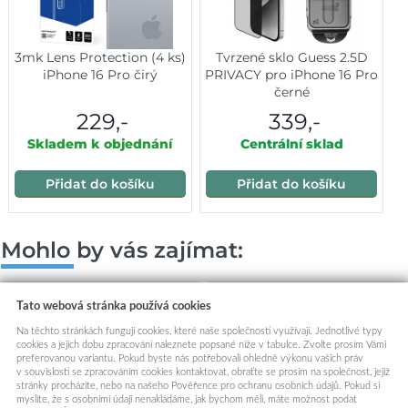
3mk Lens Protection (4 ks)
Tvrzené sklo Guess 2.5D
iPhone 16 Pro čirý
PRIVACY pro iPhone 16 Pro
černé
229,-
339,-
Skladem k objednání
Centrální sklad
Přidat do košíku
Přidat do košíku
Mohlo by vás zajímat:
Tato webová stránka používá cookies
Na těchto stránkách fungují cookies, které naše společnosti využívají. Jednotlivé typy
cookies a jejich dobu zpracování naleznete popsané níže v tabulce. Zvolte prosím Vámi
preferovanou variantu. Pokud byste nás potřebovali ohledně výkonu vašich práv
v souvislosti se zpracováním cookies kontaktovat, obraťte se prosím na společnost, jejíž
stránky procházíte, nebo na našeho Pověřence pro ochranu osobních údajů. Pokud si
myslíte, že s osobními údaji nenakládáme, jak bychom měli, máte možnost podat