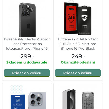
Tvrzené sklo Benks Warrior
Tvrzené sklo Tel Protect
Lens Protector na
Full Glue 6D Matt pro
fotoaparát pro iPhone 16
iPhone 16 Pro Black
Pro-16 Pro Max (čočka 3
299,-
249,-
kusy) stříbrná
Skladem u dodavatele
Okamžité odeslání
Přidat do košíku
Přidat do košíku