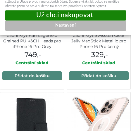
stížnost u Úřadu pro ochranu osobních údajů. Budeme však rádi, pokud se nejdříve
obrátíte přímo na nás a budeme tak moct Váš požadavek obratem vyřešit.
Nastavení
Zadní kryt Karl Lagerfeld
Zadní kryt Swissten Clear
Grained PU K&CH Heads pro
Jelly MagStick Metallic pro
iPhone 16 Pro Grey
iPhone 16 Pro černý
749,-
329,-
Centrální sklad
Centrální sklad
Přidat do košíku
Přidat do košíku