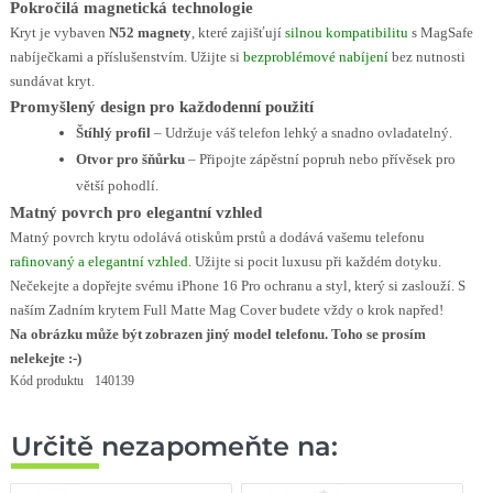
Pokročilá magnetická technologie
Kryt je vybaven
N52 magnety
, které zajišťují
silnou kompatibilitu
s MagSafe
nabíječkami a příslušenstvím. Užijte si
bezproblémové nabíjení
bez nutnosti
sundávat kryt.
Promyšlený design pro každodenní použití
Štíhlý profil
– Udržuje váš telefon lehký a snadno ovladatelný.
Otvor pro šňůrku
– Připojte zápěstní popruh nebo přívěsek pro
větší pohodlí.
Matný povrch pro elegantní vzhled
Matný povrch krytu odolává otiskům prstů a dodává vašemu telefonu
rafinovaný a elegantní vzhled
. Užijte si pocit luxusu při každém dotyku.
Nečekejte a dopřejte svému iPhone 16 Pro ochranu a styl, který si zaslouží. S
naším Zadním krytem Full Matte Mag Cover budete vždy o krok napřed!
Na obrázku může být zobrazen jiný model telefonu. Toho se prosím
nelekejte :-)
Kód produktu
140139
Určitě nezapomeňte na: