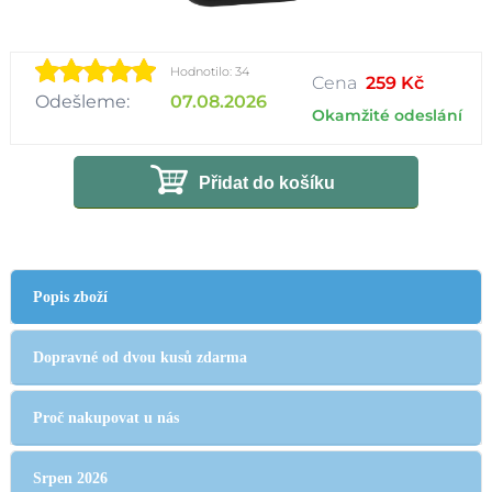
Hodnotilo: 34
Cena
259 Kč
Odešleme:
07.08.2026
Okamžité odeslání
Přidat do košíku
Popis zboží
Dopravné od dvou kusů zdarma
Proč nakupovat u nás
Srpen 2026