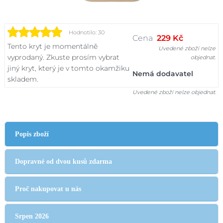
Hodnotilo: 30
Cena
229 Kč
Tento kryt je momentálně
Uvedené zboží nelze
vyprodaný. Zkuste prosím vybrat
objednat.
jiný kryt, který je v tomto okamžiku
Nemá dodavatel
skladem.
Uvedené zboží nelze objednat.
Popis zboží
Dopravné od dvou kusů zdarma
Proč nakupovat u nás
Srpen 2026