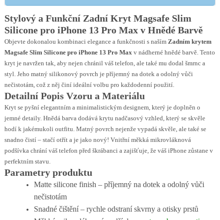
Stylový a Funkční Zadní Kryt Magsafe Slim
Silicone pro iPhone 13 Pro Max v Hnědé Barvě
Objevte dokonalou kombinaci elegance a funkčnosti s naším
Zadním krytem
Magsafe Slim Silicone pro iPhone 13 Pro Max
v nádherné hnědé barvě. Tento
kryt je navržen tak, aby nejen chránil váš telefon, ale také mu dodal šmrnc a
styl. Jeho matný silikonový povrch je příjemný na dotek a odolný vůči
nečistotám, což z něj činí ideální volbu pro každodenní použití.
Detailní Popis Vzoru a Materiálu
Kryt se pyšní elegantním a minimalistickým designem, který je doplněn o
jemné detaily. Hnědá barva dodává krytu nadčasový vzhled, který se skvěle
hodí k jakémukoli outfitu. Matný povrch nejenže vypadá skvěle, ale také se
snadno čistí – stačí otřít a je jako nový! Vnitřní měkká mikrovláknová
podšívka chrání váš telefon před škrábanci a zajišťuje, že váš iPhone zůstane v
perfektním stavu.
Parametry produktu
Matte silicone finish – příjemný na dotek a odolný vůči
nečistotám
Snadné čištění – rychle odstraní skvrny a otisky prstů