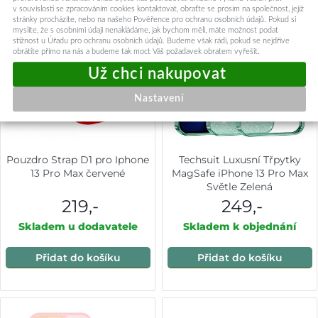
v souvislosti se zpracováním cookies kontaktovat, obraťte se prosím na společnost, jejíž
stránky procházíte, nebo na našeho Pověřence pro ochranu osobních údajů. Pokud si
myslíte, že s osobními údaji nenakládáme, jak bychom měli, máte možnost podat
stížnost u Úřadu pro ochranu osobních údajů. Budeme však rádi, pokud se nejdříve
obrátíte přímo na nás a budeme tak moct Váš požadavek obratem vyřešit.
Nastavení
Pouzdro Strap D1 pro Iphone
Techsuit Luxusní Třpytky
13 Pro Max červené
MagSafe iPhone 13 Pro Max
Světle Zelená
219,-
249,-
Skladem u dodavatele
Skladem k objednání
Přidat do košíku
Přidat do košíku