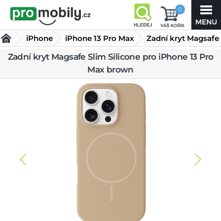
0
iPhone
iPhone 13 Pro Max
Zadní kryt Magsafe
Slim Silicone pro
Zadní kryt Magsafe Slim Silicone pro iPhone 13 Pro
Kryty iPhone 13 Pro Max
Max brown
iPhone 13 Pro Max brown