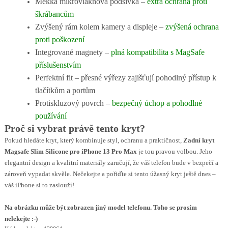
Měkká mikrovláknová podšívka –
extra ochrana proti
škrábancům
Zvýšený rám kolem kamery a displeje –
zvýšená ochrana
proti poškození
Integrované magnety –
plná kompatibilita s MagSafe
příslušenstvím
Perfektní fit – přesné výřezy zajišťují pohodlný přístup k
tlačítkům a portům
Protiskluzový povrch –
bezpečný úchop a pohodlné
používání
Proč si vybrat právě tento kryt?
Pokud hledáte kryt, který kombinuje styl, ochranu a praktičnost,
Zadní kryt
Magsafe Slim Silicone pro iPhone 13 Pro Max
je tou pravou volbou. Jeho
elegantní design a kvalitní materiály zaručují, že váš telefon bude v bezpečí a
zároveň vypadat skvěle. Nečekejte a pořiďte si tento úžasný kryt ještě dnes –
váš iPhone si to zaslouží!
Na obrázku může být zobrazen jiný model telefonu. Toho se prosím
nelekejte :-)