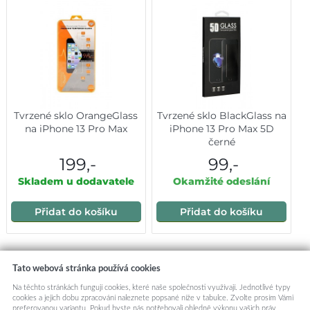
Tvrzené sklo OrangeGlass
Tvrzené sklo BlackGlass na
na iPhone 13 Pro Max
iPhone 13 Pro Max 5D
černé
199,-
99,-
Skladem u dodavatele
Okamžité odeslání
Přidat do košíku
Přidat do košíku
Mohlo by vás zajímat:
Tato webová stránka používá cookies
Na těchto stránkách fungují cookies, které naše společnosti využívají. Jednotlivé typy
cookies a jejich dobu zpracování naleznete popsané níže v tabulce. Zvolte prosím Vámi
preferovanou variantu. Pokud byste nás potřebovali ohledně výkonu vašich práv