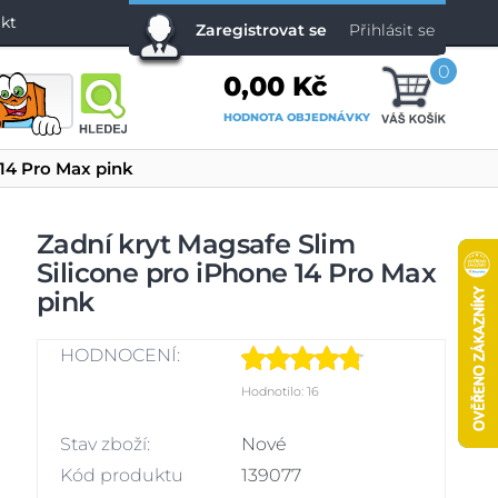
kt
Zaregistrovat se
Přihlásit se
0
0,00 Kč
HODNOTA OBJEDNÁVKY
 14 Pro Max pink
Zadní kryt Magsafe Slim
Silicone pro iPhone 14 Pro Max
pink
HODNOCENÍ:
Hodnotilo: 16
Stav zboží:
Nové
Kód produktu
139077