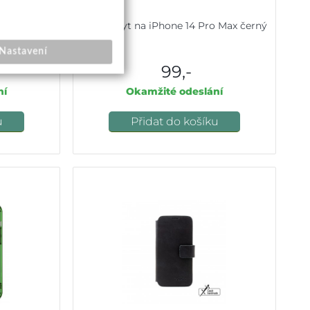
Armor na
Zadní kryt na iPhone 14 Pro Max černý
erný
Nastavení
99,-
ní
Okamžité odeslání
u
Přidat do košíku