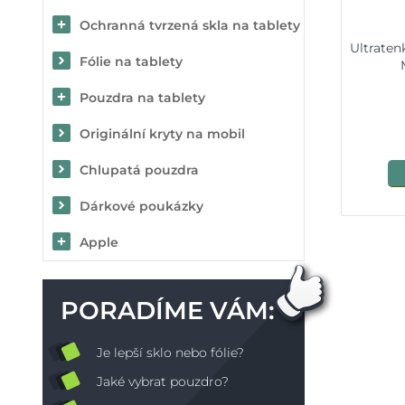
Ochranná tvrzená skla na tablety
Ultraten
Fólie na tablety
Pouzdra na tablety
Originální kryty na mobil
Chlupatá pouzdra
Dárkové poukázky
Apple
PORADÍME VÁM:
Je lepší sklo nebo fólie?
Jaké vybrat pouzdro?