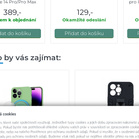
e 14 Pro/Pro Max
pro 
barevné
389,-
129,-
em k objednání
Okamžité odeslání
O
dat do košíku
Přidat do košíku
 by vás zajímat:
á cookies
s, které naše společnosti využívají. Jednotlivé typy cookies a jejich dobu zpracování naleznete
. Pokud byste nás potřebovali ohledně výkonu vašich práv v souvislosti se zpracováním cookie
ázíte, nebo na našeho Pověřence pro ochranu osobních údajů. Pokud si myslíte, že s osobními úd
adu pro ochranu osobních údajů. Budeme však rádi, pokud se nejdříve obrátíte přímo na nás 