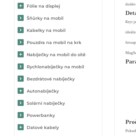
dodává
Fólie na displej
Det
Šňůrky na mobil
Kryt j
Kabelky na mobil
ideáln
Pouzdra na mobil na krk
fotoap
MagSaf
Nabíječky na mobil do sítě
Par
Rychlonabíječky na mobil
Bezdrátové nabíječky
Autonabíječky
Solární nabíječky
Powerbanky
Proč
Datové kabely
Pokud 