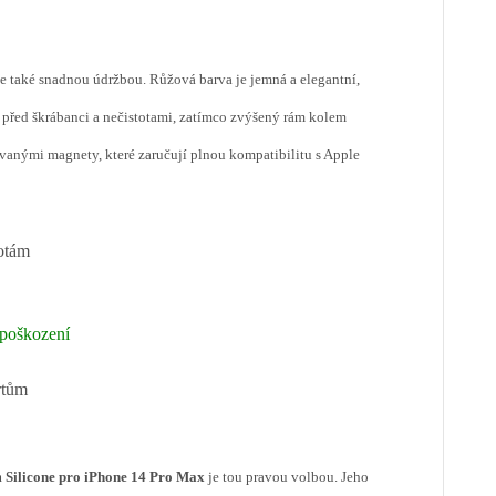
ale také snadnou údržbou. Růžová barva je jemná a elegantní,
 před škrábanci a nečistotami, zatímco zvýšený rám kolem
ovanými magnety, které zaručují plnou kompatibilitu s Apple
totám
 poškození
rtům
 Silicone pro iPhone 14 Pro Max
je tou pravou volbou. Jeho