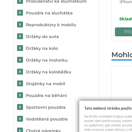
Příslušenství ke sluchátkům
iPhon
Pouzdra na sluchátka
Sklad
Reproduktory k mobilu
Při
Držáky do auta
Držáky na kolo
Mohlo
Držáky na motorku
Držáky na koloběžku
Stojánky na mobil
Pouzdra na běhání
Sportovní pouzdra
Tato webová stránka použív
Na těchto stránkách fungují cookie
Vodotěsná pouzdra
prosím Vámi preferovanou variantu
na společnost, jejíž stránky proch
máte možnost podat stížnost u Úř
Chytré náramky