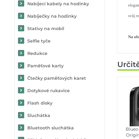
Nabíjecí kabely na hodinky
elegan
Nabíječky na hodinky
svůj t
Stativy na mobil
Na obr
Selfie tyče
Redukce
Určit
Paměťové karty
Čtečky paměťových karet
Dotykové rukavice
Flash disky
Sluchátka
Bluetooth sluchátka
Blueo
Origin