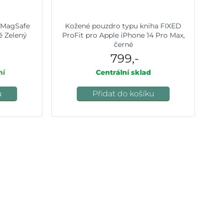
ý MagSafe
Kožené pouzdro typu kniha FIXED
ě Zelený
ProFit pro Apple iPhone 14 Pro Max,
černé
799,-
ní
Centrální sklad
u
Přidat do košíku