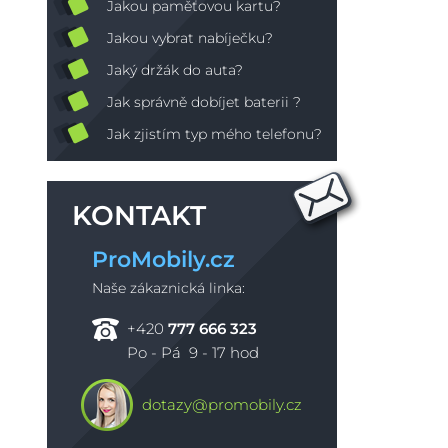
Jakou paměťovou kartu?
Jakou vybrat nabíječku?
Jaký držák do auta?
Jak správně dobíjet baterii ?
Jak zjistím typ mého telefonu?
KONTAKT
ProMobily.cz
Naše zákaznická linka:
+420
777 666 323
Po - Pá 9 - 17 hod
dotazy@promobily.cz