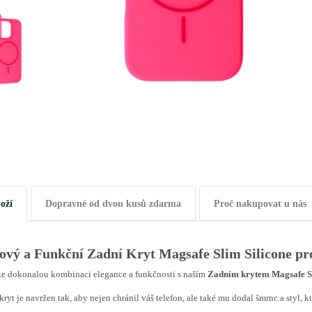
oží
Dopravné od dvou kusů zdarma
Proč nakupovat u nás
lový a Funkční Zadní Kryt Magsafe Slim Silicone p
te dokonalou kombinaci elegance a funkčnosti s naším
Zadním krytem Magsafe Sl
kryt je navržen tak, aby nejen chránil váš telefon, ale také mu dodal šmrnc a styl, 