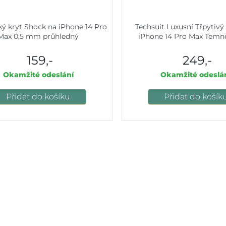
ký kryt Shock na iPhone 14 Pro
Techsuit Luxusní Třpytiv
Max 0,5 mm průhledný
iPhone 14 Pro Max Temn
159,-
249,-
Okamžité odeslání
Okamžité odeslá
Přidat do košíku
Přidat do košík