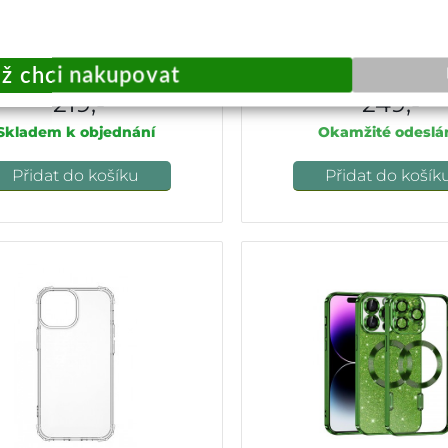
t SoftFlex MagSafe pro iPhone
Ultra odolný zadní kryt 
4 Pro Max mátově zelený
iPhone 14 Pro Max č
219,-
249,-
Skladem k objednání
Okamžité odeslá
Přidat do košíku
Přidat do košík