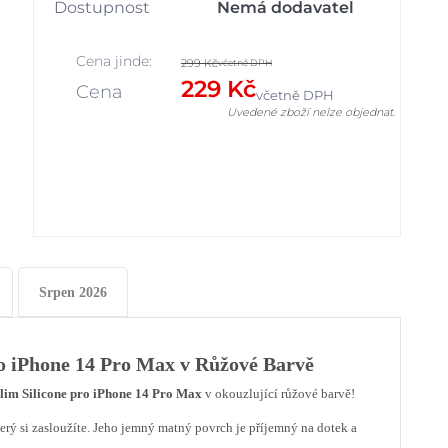
Dostupnost
Nemá dodavatel
Cena jinde:
299 Kč
včetně DPH
229 Kč
Cena
včetně DPH
Uvedené zboží nelze objednat.
Srpen 2026
ro iPhone 14 Pro Max v Růžové Barvě
im Silicone pro iPhone 14 Pro Max
v okouzlující růžové barvě!
který si zasloužíte. Jeho jemný matný povrch je příjemný na dotek a