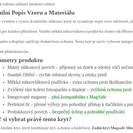
 vašemu zařízení moderní vzhled.
ailní Popis Vzoru a Materiálu
e vyroben z vysoce kvalitního silikonu, který se vyznačuje nejen svou odolností, 
í pro každou příležitost. Vnitřní měkká mikrovláknová podšívka chrání váš iPhone
arátu a displeje zajišťuje dodatečnou ochranu. Tento kryt je navíc vybaven integr
e příslušenstvím.
ametry produktu
Matný silikonový povrch – příjemný na dotek a odolný vůči nečis
Snadné čištění – rychle odstraní skvrny a otisky prstů
Měkká mikrovláknová podšívka – extra ochrana proti škrábancům
Zvýšený rám kolem fotoaparátu a displeje –
zvýšená ochrana proti
Integrované magnety –
plná kompatibilita s MagSafe
Perfektní fit – přesné výřezy pro pohodlný přístup k tlačítkům a po
Protiskluzový povrch –
bezpečný úchop a pohodlné používání
 si vybrat právě tento kryt?
hledáte kryt, který kombinuje styl, ochranu a funkčnost,
Zadní kryt Magsafe Slim