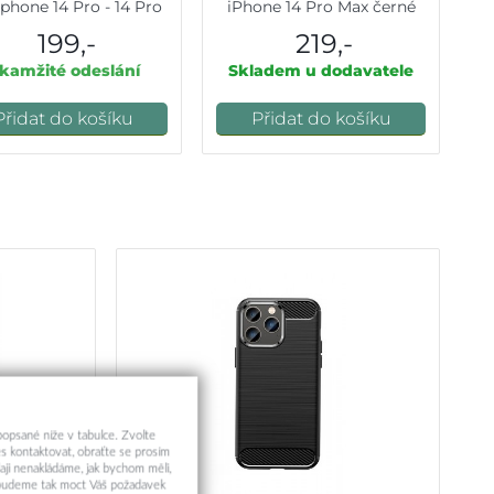
Iphone 14 Pro - 14 Pro
iPhone 14 Pro Max černé
Max
199,-
219,-
kamžité odeslání
Skladem u dodavatele
Přidat do košíku
Přidat do košíku
 popsané níže v tabulce. Zvolte
s kontaktovat, obraťte se prosím
aji nenakládáme, jak bychom měli,
a budeme tak moct Váš požadavek