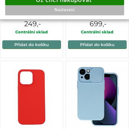
Pouzdro swissten soft joy
DKNY PU Leather Stack Logo
apple iphone 14 pro max
Wrist Strap Zadní Kryt pro
Nastavení
modré
iPhone 14 Pro Max Beige
249,-
699,-
Centrální sklad
Centrální sklad
Přidat do košíku
Přidat do košíku