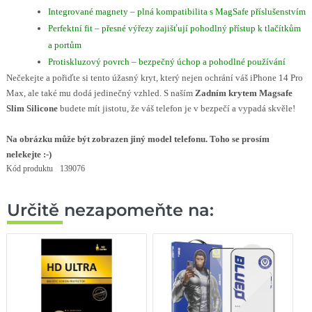
Integrované magnety – plná kompatibilita s MagSafe příslušenstvím
Perfektní fit – přesné výřezy zajišťují pohodlný přístup k tlačítkům
a portům
Protiskluzový povrch – bezpečný úchop a pohodlné používání
Nečekejte a pořiďte si tento úžasný kryt, který nejen ochrání váš iPhone 14 Pro
Max, ale také mu dodá jedinečný vzhled. S naším
Zadním krytem Magsafe
Slim Silicone
budete mít jistotu, že váš telefon je v bezpečí a vypadá skvěle!
Na obrázku může být zobrazen jiný model telefonu. Toho se prosím
nelekejte :-)
Kód produktu
139076
Určitě nezapomeňte na: