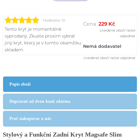
Hodnotilo: 10
Cena
229 Kč
Tento kryt je momentálně
Uvedené zboží nelze
vyprodaný. Zkuste prosím vybrat
objednat.
jiný kryt, který je v tomto okamžiku
Nemá dodavatel
skladem.
Uvedené zboží nelze objednat.
Popis zboží
Dopravné od dvou kusů zdarma
Proč nakupovat u nás
Stylový a Funkční Zadní Kryt Magsafe Slim