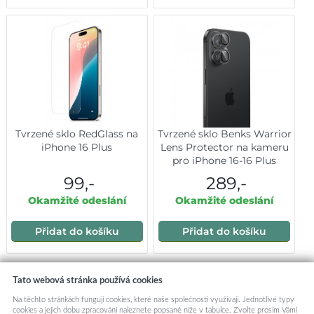
Tvrzené sklo RedGlass na
Tvrzené sklo Benks Warrior
iPhone 16 Plus
Lens Protector na kameru
pro iPhone 16-16 Plus
(objektiv 2 kusy) černé
99,-
289,-
Okamžité odeslání
Okamžité odeslání
Přidat do košíku
Přidat do košíku
Mohlo by vás zajímat:
Tato webová stránka používá cookies
Na těchto stránkách fungují cookies, které naše společnosti využívají. Jednotlivé typy
cookies a jejich dobu zpracování naleznete popsané níže v tabulce. Zvolte prosím Vámi