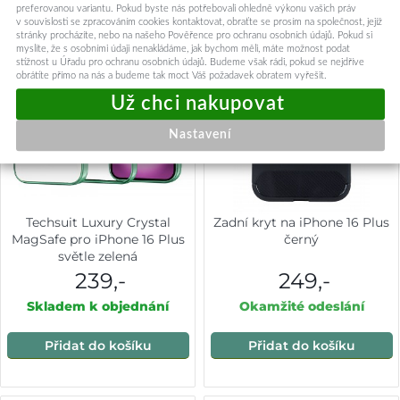
preferovanou variantu. Pokud byste nás potřebovali ohledně výkonu vašich práv
v souvislosti se zpracováním cookies kontaktovat, obraťte se prosím na společnost, jejíž
stránky procházíte, nebo na našeho Pověřence pro ochranu osobních údajů. Pokud si
myslíte, že s osobními údaji nenakládáme, jak bychom měli, máte možnost podat
stížnost u Úřadu pro ochranu osobních údajů. Budeme však rádi, pokud se nejdříve
obrátíte přímo na nás a budeme tak moct Váš požadavek obratem vyřešit.
Nastavení
Techsuit Luxury Crystal
Zadní kryt na iPhone 16 Plus
MagSafe pro iPhone 16 Plus
černý
světle zelená
239,-
249,-
Skladem k objednání
Okamžité odeslání
Přidat do košíku
Přidat do košíku