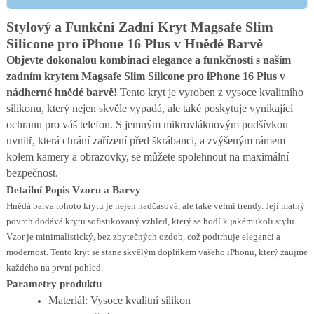
Stylový a Funkční Zadní Kryt Magsafe Slim
Silicone pro iPhone 16 Plus v Hnědé Barvě
Objevte dokonalou kombinaci elegance a funkčnosti s naším
zadním krytem Magsafe Slim Silicone pro iPhone 16 Plus v
nádherné hnědé barvě!
Tento kryt je vyroben z vysoce kvalitního
silikonu, který nejen skvěle vypadá, ale také poskytuje vynikající
ochranu pro váš telefon. S jemným mikrovláknovým podšívkou
uvnitř, která chrání zařízení před škrábanci, a zvýšeným rámem
kolem kamery a obrazovky, se můžete spolehnout na maximální
bezpečnost.
Detailní Popis Vzoru a Barvy
Hnědá barva tohoto krytu je nejen nadčasová, ale také velmi trendy. Její matný
povrch dodává krytu sofistikovaný vzhled, který se hodí k jakémukoli stylu.
Vzor je minimalistický, bez zbytečných ozdob, což podtrhuje eleganci a
modernost. Tento kryt se stane skvělým doplňkem vašeho iPhonu, který zaujme
každého na první pohled.
Parametry produktu
Materiál: Vysoce kvalitní silikon