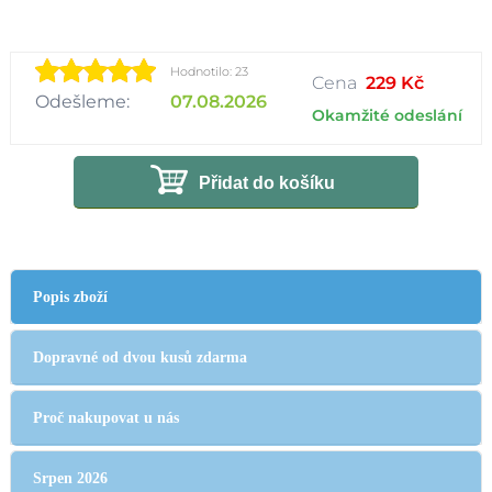
Hodnotilo: 23
Cena
229 Kč
Odešleme:
07.08.2026
Okamžité odeslání
Přidat do košíku
Popis zboží
Dopravné od dvou kusů zdarma
Proč nakupovat u nás
Srpen 2026