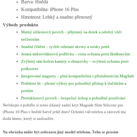
Barva: Hnědá
Kompatibilita: iPhone 16 Plus
Hmotnost: Lehký a snadno přenosný
Výhody produktu
Matný silikonový povrch – příjemný na dotek a odolný vůči
nečistotám
Snadné čištění – rychle odstraní skvrny a otisky prstů
Jemná mikrovláknová podšívka – extra ochrana proti škrábancům
Zvýšený rám kolem kamery a obrazovky – zvýšená ochrana proti
poškození
Integrované magnety – plná kompatibilita s příslušenstvím MagSafe
Perfektní fit – přesné výřezy pro pohodlný přístup k tlačítkům a
portům
Protiskluzový povrch – bezpečný úchop a pohodlné používání
Nečekejte a pořiďte si tento úžasný zadní kryt Magsafe Slim Silicone pro
iPhone 16 Plus v hnědé barvě ještě dnes! Ochrání váš telefon a zároveň mu
dodá šmrnc, který si zasloužíte.
Na obrázku může být zobrazen jiný model telefonu. Toho se prosím