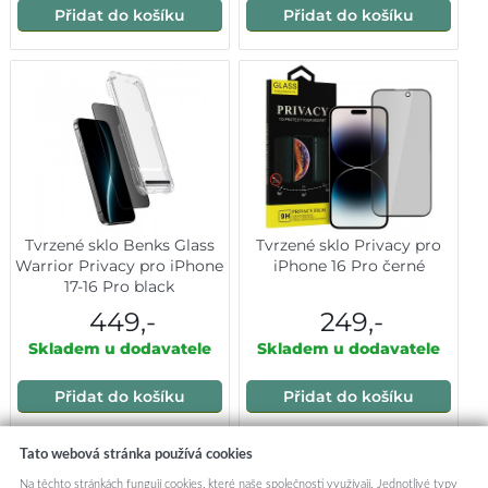
Přidat do košíku
Přidat do košíku
Tvrzené sklo Benks Glass
Tvrzené sklo Privacy pro
Warrior Privacy pro iPhone
iPhone 16 Pro černé
17-16 Pro black
449,-
249,-
Skladem u dodavatele
Skladem u dodavatele
Přidat do košíku
Přidat do košíku
Tato webová stránka používá cookies
Mohlo by vás zajímat:
Na těchto stránkách fungují cookies, které naše společnosti využívají. Jednotlivé typy