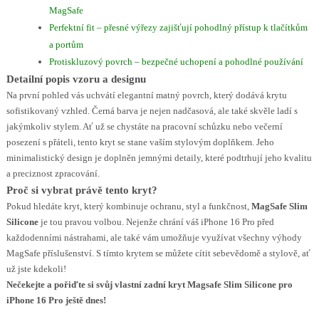
MagSafe
Perfektní fit – přesné výřezy zajišťují pohodlný přístup k tlačítkům
a portům
Protiskluzový povrch – bezpečné uchopení a pohodlné používání
Detailní popis vzoru a designu
Na první pohled vás uchvátí elegantní matný povrch, který dodává krytu
sofistikovaný vzhled. Černá barva je nejen nadčasová, ale také skvěle ladí s
jakýmkoliv stylem. Ať už se chystáte na pracovní schůzku nebo večerní
posezení s přáteli, tento kryt se stane vaším stylovým doplňkem. Jeho
minimalistický design je doplněn jemnými detaily, které podtrhují jeho kvalitu
a preciznost zpracování.
Proč si vybrat právě tento kryt?
Pokud hledáte kryt, který kombinuje ochranu, styl a funkčnost,
MagSafe Slim
Silicone
je tou pravou volbou. Nejenže chrání váš iPhone 16 Pro před
každodenními nástrahami, ale také vám umožňuje využívat všechny výhody
MagSafe příslušenství. S tímto krytem se můžete cítit sebevědomě a stylově, ať
už jste kdekoli!
Nečekejte a pořiďte si svůj vlastní zadní kryt Magsafe Slim Silicone pro
iPhone 16 Pro ještě dnes!