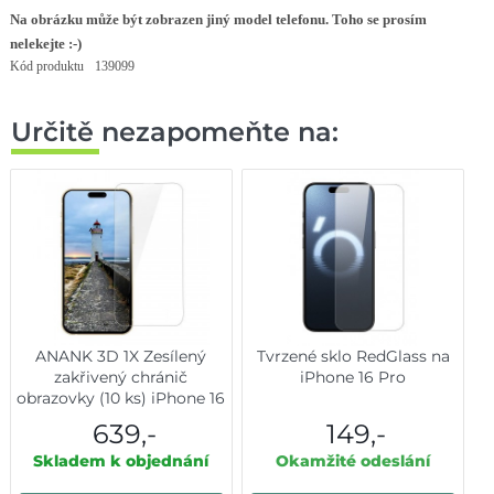
Na obrázku může být zobrazen jiný model telefonu. Toho se prosím
nelekejte :-)
Kód produktu
139099
Určitě nezapomeňte na:
ANANK 3D 1X Zesílený
Tvrzené sklo RedGlass na
zakřivený chránič
iPhone 16 Pro
obrazovky (10 ks) iPhone 16
Pro čirý
639,-
149,-
Skladem k objednání
Okamžité odeslání