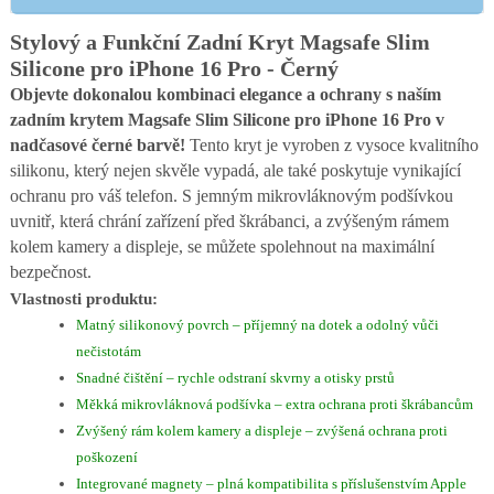
Stylový a Funkční Zadní Kryt Magsafe Slim
Silicone pro iPhone 16 Pro - Černý
Objevte dokonalou kombinaci elegance a ochrany s naším
zadním krytem Magsafe Slim Silicone pro iPhone 16 Pro v
nadčasové černé barvě!
Tento kryt je vyroben z vysoce kvalitního
silikonu, který nejen skvěle vypadá, ale také poskytuje vynikající
ochranu pro váš telefon. S jemným mikrovláknovým podšívkou
uvnitř, která chrání zařízení před škrábanci, a zvýšeným rámem
kolem kamery a displeje, se můžete spolehnout na maximální
bezpečnost.
Vlastnosti produktu:
Matný silikonový povrch – příjemný na dotek a odolný vůči
nečistotám
Snadné čištění – rychle odstraní skvrny a otisky prstů
Měkká mikrovláknová podšívka – extra ochrana proti škrábancům
Zvýšený rám kolem kamery a displeje – zvýšená ochrana proti
poškození
Integrované magnety – plná kompatibilita s příslušenstvím Apple