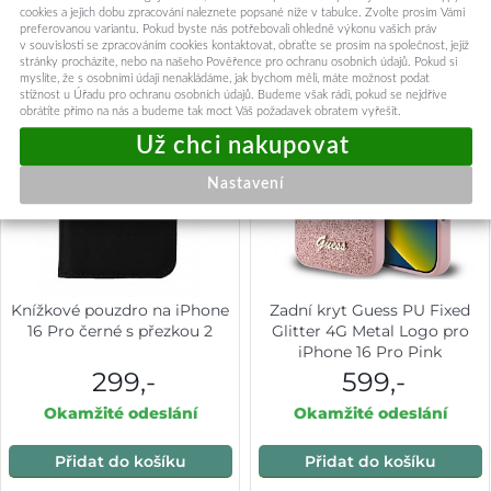
cookies a jejich dobu zpracování naleznete popsané níže v tabulce. Zvolte prosím Vámi
preferovanou variantu. Pokud byste nás potřebovali ohledně výkonu vašich práv
v souvislosti se zpracováním cookies kontaktovat, obraťte se prosím na společnost, jejíž
stránky procházíte, nebo na našeho Pověřence pro ochranu osobních údajů. Pokud si
myslíte, že s osobními údaji nenakládáme, jak bychom měli, máte možnost podat
stížnost u Úřadu pro ochranu osobních údajů. Budeme však rádi, pokud se nejdříve
obrátíte přímo na nás a budeme tak moct Váš požadavek obratem vyřešit.
Nastavení
Knížkové pouzdro na iPhone
Zadní kryt Guess PU Fixed
16 Pro černé s přezkou 2
Glitter 4G Metal Logo pro
iPhone 16 Pro Pink
299,-
599,-
Okamžité odeslání
Okamžité odeslání
Přidat do košíku
Přidat do košíku