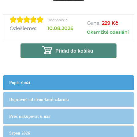
Hodnotilo: 31
Cena
229 Kč
Odešleme:
10.08.2026
Okamžité odeslání
Přidat do košíku
Popis zboží
Dopravné od dvou kusů zdarma
Proč nakupovat u nás
Srpen 2026