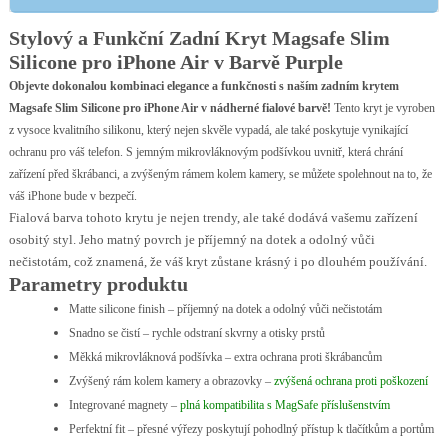
Stylový a Funkční Zadní Kryt Magsafe Slim
Silicone pro iPhone Air v Barvě Purple
Objevte dokonalou kombinaci elegance a funkčnosti s naším zadním krytem
Magsafe Slim Silicone pro iPhone Air v nádherné fialové barvě!
Tento kryt je vyroben
z vysoce kvalitního silikonu, který nejen skvěle vypadá, ale také poskytuje vynikající
ochranu pro váš telefon. S jemným mikrovláknovým podšívkou uvnitř, která chrání
zařízení před škrábanci, a zvýšeným rámem kolem kamery, se můžete spolehnout na to, že
váš iPhone bude v bezpečí.
Fialová barva tohoto krytu je nejen trendy, ale také dodává vašemu zařízení
osobitý styl. Jeho matný povrch je příjemný na dotek a odolný vůči
nečistotám, což znamená, že váš kryt zůstane krásný i po dlouhém používání.
Parametry produktu
Matte silicone finish – příjemný na dotek a odolný vůči nečistotám
Snadno se čistí – rychle odstraní skvrny a otisky prstů
Měkká mikrovláknová podšívka – extra ochrana proti škrábancům
Zvýšený rám kolem kamery a obrazovky –
zvýšená ochrana proti poškození
Integrované magnety –
plná kompatibilita s MagSafe příslušenstvím
Perfektní fit – přesné výřezy poskytují pohodlný přístup k tlačítkům a portům