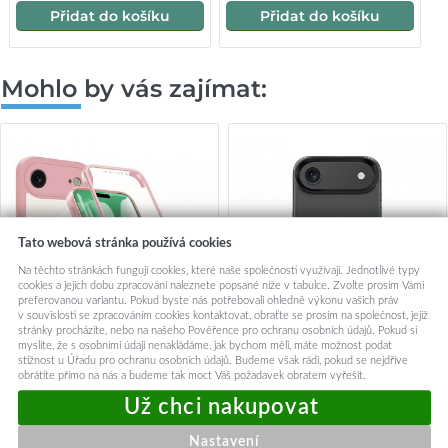
Přidat do košíku
Přidat do košíku
Mohlo by vás zajímat:
Tato webová stránka používá cookies
Na těchto stránkách fungují cookies, které naše společnosti využívají. Jednotlivé typy
cookies a jejich dobu zpracování naleznete popsané níže v tabulce. Zvolte prosím Vámi
preferovanou variantu. Pokud byste nás potřebovali ohledně výkonu vašich práv
v souvislosti se zpracováním cookies kontaktovat, obraťte se prosím na společnost, jejíž
stránky procházíte, nebo na našeho Pověřence pro ochranu osobních údajů. Pokud si
myslíte, že s osobními údaji nenakládáme, jak bychom měli, máte možnost podat
stížnost u Úřadu pro ochranu osobních údajů. Budeme však rádi, pokud se nejdříve
obrátíte přímo na nás a budeme tak moct Váš požadavek obratem vyřešit.
Techsuit ColorVerse 360
Zadní kryt Benks Magnetic
MagSafe Series + Ochranné
Lucid Armor (0068) pro
sklo iPhone 17 Air Růžová
iPhone 17 Air black
Nastavení