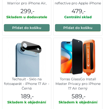
Warrior pro iPhone Air,
reflective pro Apple iPhone
zlaté
Air (s aplikátorem)
299,-
479,-
Skladem u dodavatele
Centrální sklad
Přidat do košíku
Přidat do košíku
Techsuit - Sklo na
Torras GlassGo Install
fotoaparát - iPhone 17 Air -
Master Privacy pro iPhone
Černá
17 Air černý
189,-
589,-
Skladem k objednání
Skladem k objednání