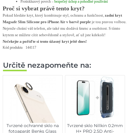
Protiskluzový povrch –
bezpečný úchop a pohodlné používání
Proč si vybrat právě tento kryt?
Pokud hledáte kryt, který kombinuje styl, ochranu a funkčnost,
zadní kryt
Magsafe Slim Silicone pro iPhone Air v barvě purple
je tou pravou volbou.
Nejenže chrání váš telefon, ale také mu dodává šmrnc a osobitost. S tímto
krytem se můžete cítit sebevědomě a stylově, ať už jste kdekoli!
Nečekejte a pořiďte si tento úžasný kryt ještě dnes!
Kód produktu
144117
Určitě nezapomeňte na:
Tvrzené ochranné sklo na
Tvrzené sklo Nillkin 0.2mm
fotoaparát Benks Glass
H+ PRO 2.5D Anti-