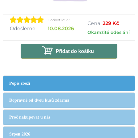
Hodnotilo: 27
Cena
229 Kč
Odešleme:
10.08.2026
Okamžité odeslání
Přidat do košíku
Popis zboží
Dopravné od dvou kusů zdarma
Proč nakupovat u nás
Srpen 2026