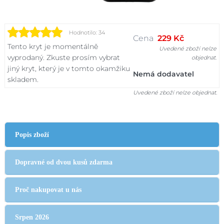
Hodnotilo: 34
Cena
229 Kč
Tento kryt je momentálně
Uvedené zboží nelze
vyprodaný. Zkuste prosím vybrat
objednat.
jiný kryt, který je v tomto okamžiku
Nemá dodavatel
skladem.
Uvedené zboží nelze objednat.
Popis zboží
Dopravné od dvou kusů zdarma
Proč nakupovat u nás
Srpen 2026