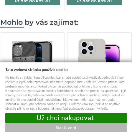
Přidat do košíku
Přidat do košíku
Mohlo by vás zajímat:
Tato webová stránka používá cookies
Na těchto stránkách fungují cookies, které naše společnosti využívají. Jednotlivé typy
cookies a jejich dobu zpracování naleznete popsané níže v tabulce. Zvolte prosím Vámi
preferovanou variantu. Pokud byste nás potřebovali ohledně výkonu vašich práv
v souvislosti se zpracováním cookies kontaktovat, obraťte se prosím na společnost, jejíž
stránky procházíte, nebo na našeho Pověřence pro ochranu osobních údajů. Pokud si
myslíte, že s osobními údaji nenakládáme, jak bychom měli, máte možnost podat
stížnost u Úřadu pro ochranu osobních údajů. Budeme však rádi, pokud se nejdříve
Zadní kryt Thunder na iPhone
Tel Protect Silicone Premium
obrátíte přímo na nás a budeme tak moct Váš požadavek obratem vyřešit.
14 Pro Max černý
pro iPhone 14 Pro Max
titanium
249,-
249,-
Nastavení