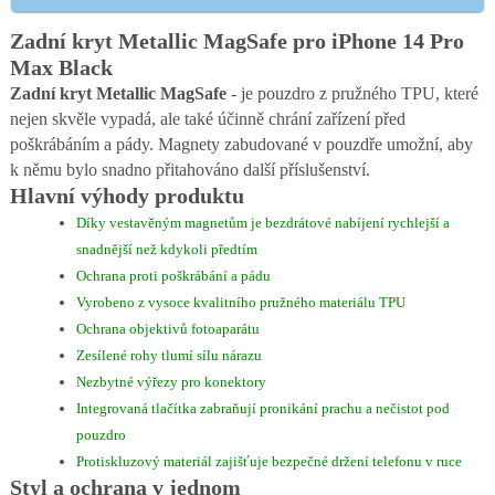
Zadní kryt Metallic MagSafe pro iPhone 14 Pro
Max Black
Zadní kryt Metallic MagSafe
- je pouzdro z pružného TPU, které
nejen skvěle vypadá, ale také účinně chrání zařízení před
poškrábáním a pády. Magnety zabudované v pouzdře umožní, aby
k němu bylo snadno přitahováno další příslušenství.
Hlavní výhody produktu
Díky vestavěným magnetům je bezdrátové nabíjení rychlejší a
snadnější než kdykoli předtím
Ochrana proti poškrábání a pádu
Vyrobeno z vysoce kvalitního pružného materiálu TPU
Ochrana objektivů fotoaparátu
Zesílené rohy tlumí sílu nárazu
Nezbytné výřezy pro konektory
Integrovaná tlačítka zabraňují pronikání prachu a nečistot pod
pouzdro
Protiskluzový materiál zajišťuje bezpečné držení telefonu v ruce
Styl a ochrana v jednom